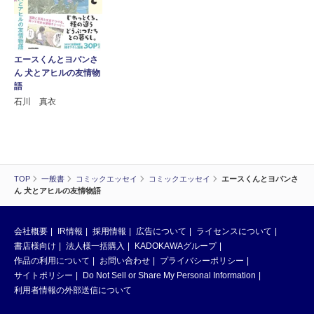
エースくんとヨバンさ
ん 犬とアヒルの友情物
語
石川 真衣
TOP
一般書
コミックエッセイ
コミックエッセイ
エースくんとヨバンさ
ん 犬とアヒルの友情物語
会社概要
IR情報
採用情報
広告について
ライセンスについて
書店様向け
法人様一括購入
KADOKAWAグループ
作品の利用について
お問い合わせ
プライバシーポリシー
サイトポリシー
Do Not Sell or Share My Personal Information
利用者情報の外部送信について