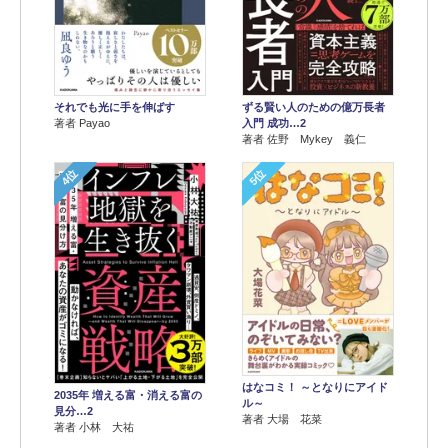
それでも光に手を伸ばす
ずる賢い人のための億万長者
著者 Payao
入門 成功…2
著者 佐野 Mykey 義仁
4位
5位
はなコミ！ ～となりにアイド
2035年 増える富・消える富の
ル～
見分…2
著者 大場 花菜
著者 小林 大祐