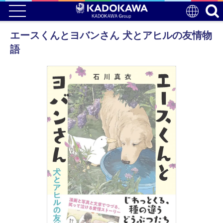
エースくんとヨバンさん 犬とアヒルの友情物
語