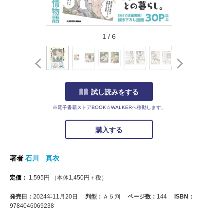
1
/
6
試し読みをする
※電子書籍ストアBOOK☆WALKERへ移動します。
購入する
著者
石川 真衣
定価：
1,595
円
（本体
1,450
円＋税）
発売日：
2024年11月20日
判型：
Ａ５判
ページ数：
144
ISBN：
9784046069238