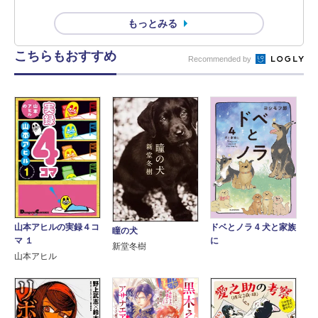
もっとみる
こちらもおすすめ
Recommended by
山本アヒルの実録４コ
ドベとノラ 4 犬と家族
瞳の犬
マ １
に
新堂冬樹
山本アヒル