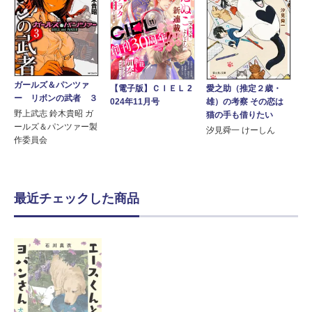
ガールズ＆パンツァ
愛之助（推定２歳・
【電子版】ＣＩＥＬ 2
ー リボンの武者 ３
雄）の考察 その恋は
024年11月号
野上武志 鈴木貴昭 ガ
猫の手も借りたい
ールズ＆パンツァー製
汐見舜一 けーしん
作委員会
最近チェックした商品