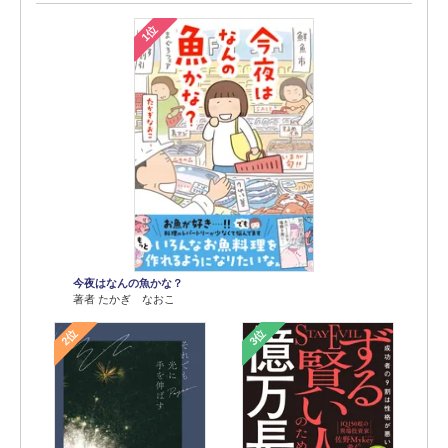
1位
今夜はなんの魚かな？
著者 たかぎ なおこ
2位
3位