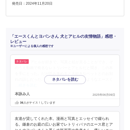
発売日：2024年11月20日
「エースくんとヨバンさん 犬とアヒルの友情物語」感想・
レビュー
※ユーザーによる個人の感想です
アヒルが好きで、写真と絵が見ることができ、そ
のうえ動画で有名なレトリバーとアヒルだと聞き、この本
を手にとった。だが読み進めると大好きなペットとのお別
れの話しだった。友だち以上に近い家族のようなエースく
…続きを読む
本詠み人
2025年06月09日
36
人がナイス！しています
友達が貸してくれた本。漫画と写真とエッセイで綴られ
る。鎌倉のお庭の広いお家でレトリィバァのエース君とア