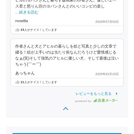
ヒルのヨバンさんと暮らす版画家の作者さん。優しいエー
ス君と怒りん坊のヨバンさんとのいいコンビの楽し
…続きを読む
rosetta
2026年07月03日
23
人がナイス！しています
作者さんと犬とアヒルの暮らしを絵と写真と少しの文章で
綴る！絵が上手いのは当たり前なんだろうけど愛情感じる
なぁ(笑)そして強気のアヒルに優しい犬、そして最後は泣い
ちゃう(￣ー￣)
あっちゃん
2025年03月15日
21
人がナイス！しています
レビューをもっと見る
powered by