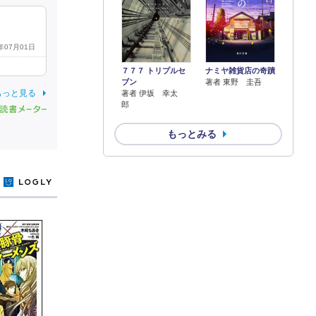
6年07月01日
７７７ トリプルセ
ナミヤ雑貨店の奇蹟
ブン
著者 東野 圭吾
もっと見る
著者 伊坂 幸太
郎
もっとみる
y