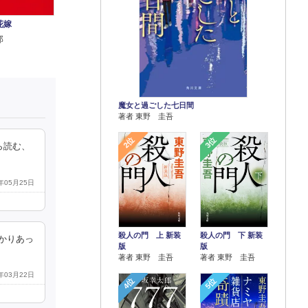
花嫁
郎
魔女と過ごした七日間
著者 東野 圭吾
2位
3位
ら読む、
5年05月25日
殺人の門 上 新装
殺人の門 下 新装
かりあっ
版
版
著者 東野 圭吾
著者 東野 圭吾
5年03月22日
4位
5位