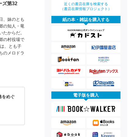
ズ第32
近くの書店在庫を検索する
（書店在庫情報プロジェクト）
日、妹のとも
紙の本・雑誌を購入する
郷の知人・竜
いたからだ。
郷の村役場で
苗は、とも子
ちのメロドラ
電子版を購入
路をめぐ