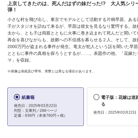
上京してきたのは、死んだはずの妹だった!? 大人気シリー
弾！
小さな村を飛び出し、東京でモデルとして活動する片桐早苗。ある
子がスタジオを訪ねて来るが、早苗は彼女を見るなり驚愕する。故
太から、とも子は両親とともに火事に巻き込まれて死んだと聞いて
再会を喜びながらも、故郷への不信感を募らせる２人。そして、故
2000万円が盗まれる事件が発生。竜太が犯人という話を聞いた早
とともに事件の真相を探ろうとするが……。表題作の他、「花嫁た
マ」を収録。
※画像は表紙及び帯等、実際とは異なる場合があります。
紙書籍
電子版：花嫁は迷
る
発売日：2025年03月22日
判型：文庫判／288ページ
発売日：2025年03月22日
定価：836円（本体760円＋税）