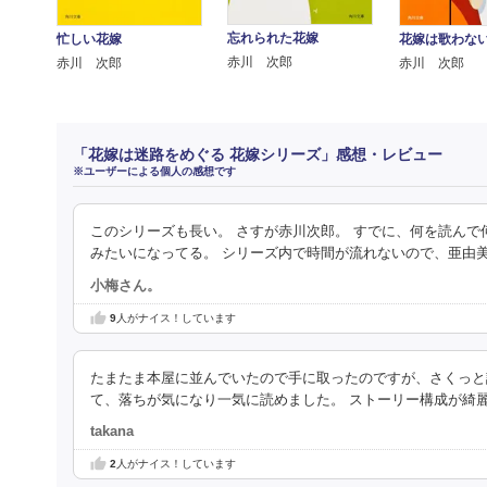
忘れられた花嫁
忙しい花嫁
花嫁は歌わな
赤川 次郎
赤川 次郎
赤川 次郎
「花嫁は迷路をめぐる 花嫁シリーズ」感想・レビュー
※ユーザーによる個人の感想です
このシリーズも長い。 さすが赤川次郎。 すでに、何を読ん
みたいになってる。 シリーズ内で時間が流れないので、亜由
小梅さん。
9
人がナイス！しています
たまたま本屋に並んでいたので手に取ったのですが、さくっと
て、落ちが気になり一気に読めました。 ストーリー構成が綺
takana
2
人がナイス！しています