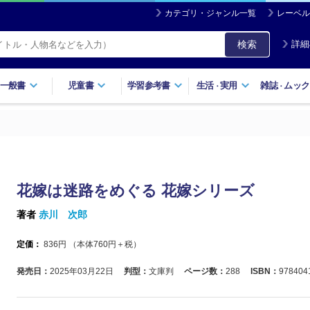
カテゴリ・ジャンル一覧
レーベル
検索
詳細
一般書
児童書
学習参考書
生活
実用
雑誌
ムック
・
・
花嫁は迷路をめぐる 花嫁シリーズ
著者
赤川 次郎
定価：
836
円 （本体
760
円＋税）
発売日：
2025年03月22日
判型：
文庫判
ページ数：
288
ISBN：
978404