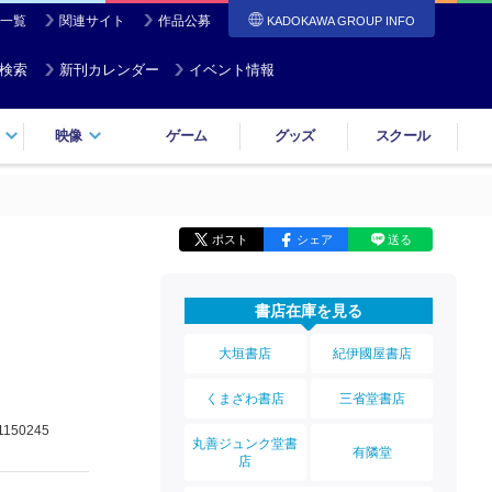
一覧
関連サイト
作品公募
KADOKAWA GROUP INFO
検索
新刊カレンダー
イベント情報
映像
ゲーム
グッズ
スクール
ポスト
シェア
送る
書店在庫を見る
大垣書店
紀伊國屋書店
くまざわ書店
三省堂書店
1150245
丸善ジュンク堂書
有隣堂
店