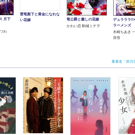
雷竜殿下と黄金になれな
ス 月下
竜公爵と癒しの花嫁
デュラララ!!
い花嫁
ラーメンズ
かわい恋 駒城ミチヲ
いつわ
木崎ちあき 
良悟
著者名「赤川