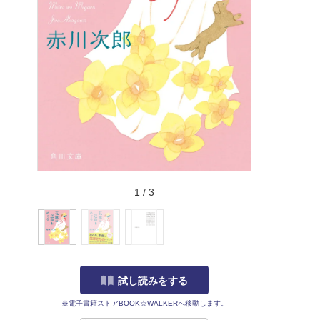
1
/
3
試し読みをする
※電子書籍ストアBOOK☆WALKERへ移動します。