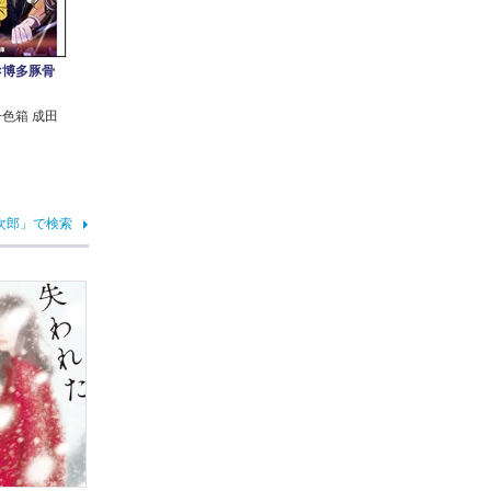
×博多豚骨
一色箱 成田
次郎」で検索