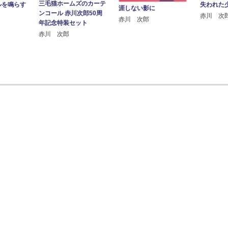
三毛猫ホームズのカーテ
ルを鳴らす
失われた
涯しない影に
ンコール 赤川次郎50周
赤川 次
赤川 次郎
年記念特装セット
赤川 次郎