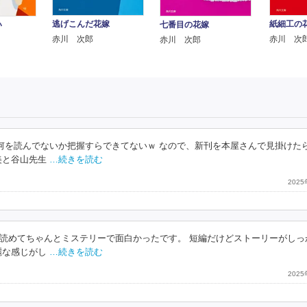
逃げこんだ花嫁
紙細工の
い
七番目の花嫁
赤川 次郎
赤川 次
赤川 次郎
で何を読んでないか把握すらできてないｗ なので、新刊を本屋さんで見掛けた
美と谷山先生
…続きを読む
202
読めてちゃんとミステリーで面白かったです。 短編だけどストーリーがしっ
麗な感じがし
…続きを読む
202