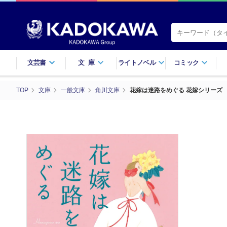
文芸書
文庫
ライトノベル
コミック
TOP
文庫
一般文庫
角川文庫
花嫁は迷路をめぐる 花嫁シリーズ