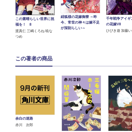
緋狐様の花嫁御寮 ～昨
千年戦争アイギ
この素晴らしい世界に祝
今、常世の神々は嫁不足
の花嫁VII
福を！ 8
が深刻らしい～
ひびき遊 加藤
渡真仁 三嶋くろね 暁な
つめ
この著者の商品
余白の迷路
赤川 次郎