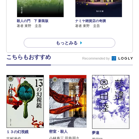
殺人の門 下 新装版
ナミヤ雑貨店の奇蹟
著者 東野 圭吾
著者 東野 圭吾
もっとみる
こちらもおすすめ
Recommended by
密室・殺人
１３の幻視鏡
夢違
小林泰三 田島照久
吉村達也