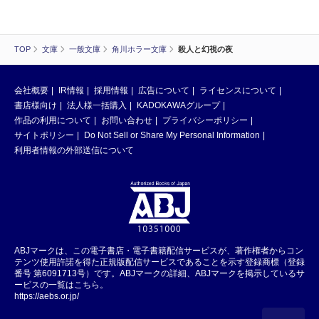
TOP
文庫
一般文庫
角川ホラー文庫
殺人と幻視の夜
会社概要
IR情報
採用情報
広告について
ライセンスについて
書店様向け
法人様一括購入
KADOKAWAグループ
作品の利用について
お問い合わせ
プライバシーポリシー
サイトポリシー
Do Not Sell or Share My Personal Information
利用者情報の外部送信について
ABJマークは、この電子書店・電子書籍配信サービスが、著作権者からコン
テンツ使用許諾を得た正規版配信サービスであることを示す登録商標（登録
番号 第6091713号）です。ABJマークの詳細、ABJマークを掲示しているサ
ービスの一覧はこちら。
https://aebs.or.jp/