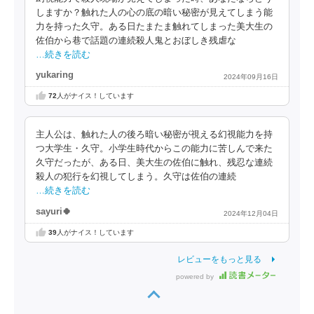
しますか？触れた人の心の底の暗い秘密が見えてしまう能
力を持った久守。ある日たまたま触れてしまった美大生の
佐伯から巷で話題の連続殺人鬼とおぼしき残虐な
…続きを読む
yukaring
2024年09月16日
72
人がナイス！しています
主人公は、触れた人の後ろ暗い秘密が視える幻視能力を持
つ大学生・久守。小学生時代からこの能力に苦しんで来た
久守だったが、ある日、美大生の佐伯に触れ、残忍な連続
殺人の犯行を幻視してしまう。久守は佐伯の連続
…続きを読む
sayuri🍀
2024年12月04日
39
人がナイス！しています
レビューをもっと見る
powered by