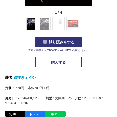
1
/
4
試し読みをする
※電子書籍ストアBOOK☆WALKERへ移動します。
購入する
著者
織守きょうや
定価：
770
円
（本体
700
円＋税）
発売日：
2024年08月23日
判型：
文庫判
ページ数：
256
ISBN：
9784041150207
ポスト
シェア
送る