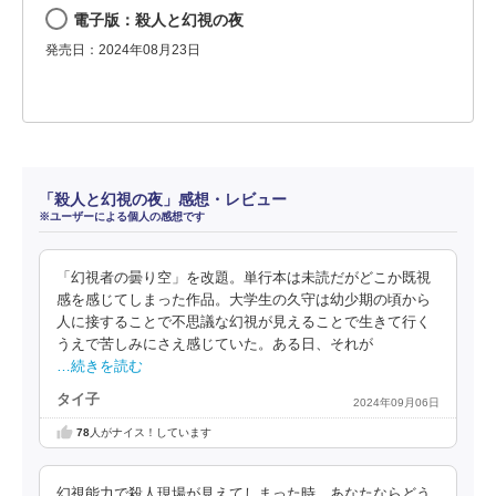
電子版：殺人と幻視の夜
発売日：2024年08月23日
「殺人と幻視の夜」感想・レビュー
※ユーザーによる個人の感想です
「幻視者の曇り空」を改題。単行本は未読だがどこか既視
感を感じてしまった作品。大学生の久守は幼少期の頃から
人に接することで不思議な幻視が見えることで生きて行く
うえで苦しみにさえ感じていた。ある日、それが
…続きを読む
タイ子
2024年09月06日
78
人がナイス！しています
幻視能力で殺人現場が見えてしまった時、あなたならどう