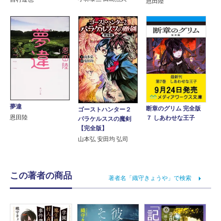
恩田陸
夢違
断章のグリム 完全版
ゴーストハンター２
恩田陸
７ しあわせな王子
パラケルススの魔剣
【完全版】
山本弘 安田均 弘司
この著者の商品
著者名「織守きょうや」で検索