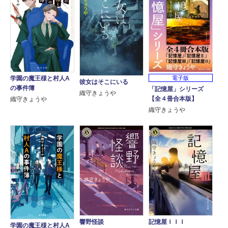
学園の魔王様と村人A
電子版
彼女はそこにいる
の事件簿
「記憶屋」シリーズ
織守きょうや
【全４冊合本版】
織守きょうや
織守きょうや
響野怪談
記憶屋ＩＩＩ
学園の魔王様と村人A