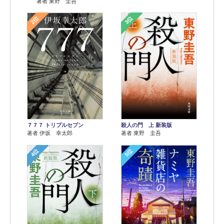
著者 東野 圭吾
2位
3位
７７７ トリプルセブン
殺人の門 上 新装版
著者 伊坂 幸太郎
著者 東野 圭吾
4位
5位