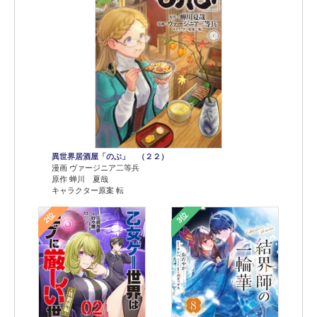
異世界居酒屋「のぶ」 （２２）
漫画 ヴァージニア二等兵
原作 蝉川 夏哉
キャラクター原案 転
2位
3位