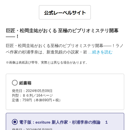
巨匠・松岡圭祐がおくる 至極のビブリオミステリ開幕
――！
巨匠・松岡圭祐がおくる至極のビブリオミステリ開幕――！ラノ
ベ作家の杉浦李奈は、新進気鋭の小説家・岩
…続きを読む
※画像は表紙及び帯等、実際とは異なる場合があります。
紙書籍
発売日：2024年05月09日
判型：Ｂ６判／164ページ
定価：759円（本体690円＋税）
電子版：ecriture 新人作家・杉浦李奈の推論 １