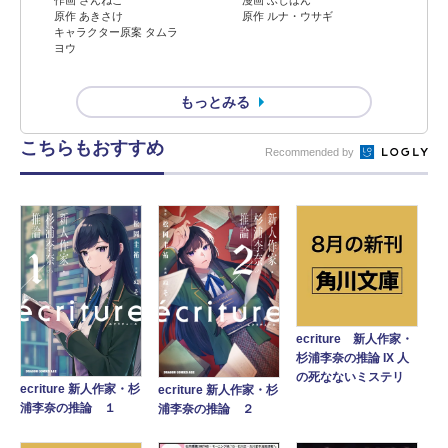
作画 さんねこ
原作 ルナ・ウサギ
原作 あきさけ
キャラクター原案 タムラ
ヨウ
もっとみる
こちらもおすすめ
Recommended by
ecriture 新人作家・
杉浦李奈の推論 IX 人
の死なないミステリ
ecriture 新人作家・杉
ecriture 新人作家・杉
浦李奈の推論 １
浦李奈の推論 ２