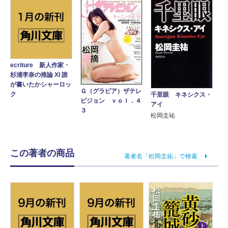
ecriture 新人作家・
杉浦李奈の推論 XI 誰
が書いたかシャーロッ
Ｇ（グラビア）ザテレ
ク
千里眼 キネシクス・
ビジョン ｖｏｌ．４
アイ
３
松岡圭祐
この著者の商品
著者名「松岡圭祐」で検索