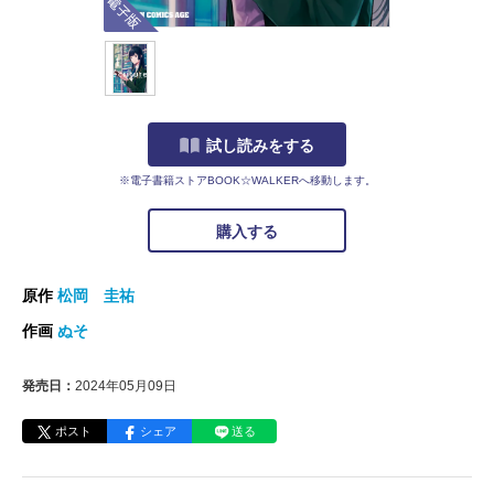
試し読みをする
※電子書籍ストアBOOK☆WALKERへ移動します。
購入する
原作
松岡 圭祐
作画
ぬそ
発売日：
2024年05月09日
ポスト
シェア
送る