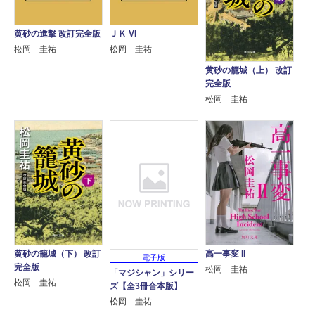
黄砂の進撃 改訂完全版
ＪＫ VI
松岡 圭祐
松岡 圭祐
黄砂の籠城（上） 改訂
完全版
松岡 圭祐
黄砂の籠城（下） 改訂
高一事変 II
電子版
完全版
松岡 圭祐
「マジシャン」シリー
松岡 圭祐
ズ【全3冊合本版】
松岡 圭祐