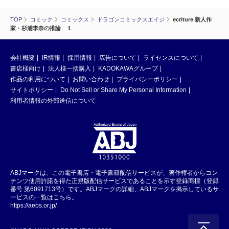
TOP
コミック
コミックス
ドラゴンコミックスエイジ
ecriture 新人作
家・杉浦李奈の推論 １
会社概要
IR情報
採用情報
広告について
ライセンスについて
書店様向け
法人様一括購入
KADOKAWAグループ
作品の利用について
お問い合わせ
プライバシーポリシー
サイトポリシー
Do Not Sell or Share My Personal Information
利用者情報の外部送信について
ABJマークは、この電子書店・電子書籍配信サービスが、著作権者からコン
テンツ使用許諾を得た正規版配信サービスであることを示す登録商標（登録
番号 第6091713号）です。ABJマークの詳細、ABJマークを掲示しているサ
ービスの一覧はこちら。
https://aebs.or.jp/