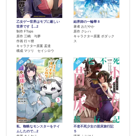
乙女ゲー世界はモブに厳しい
結界師の一輪華 8
世界です【…2
著者 おだやか
制作 FTops
原作 クレハ
原作 三嶋 与夢
キャラクター原案 ボダック
作画 行々狸
ス
キャラクター原案 孟達
構成 マツリ セイシロウ
4位
5位
不老不死少女の苗床旅行記
私、蜘蛛なモンスターをテイ
５
ムしたので…2
漫画 ふじはん