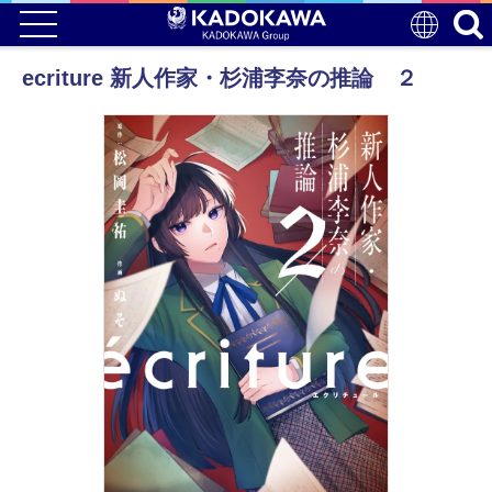
ecriture 新人作家・杉浦李奈の推論 ２