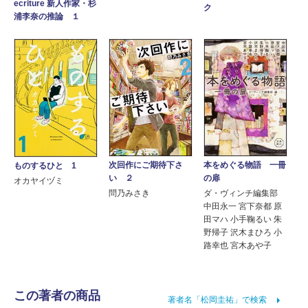
ecriture 新人作家・杉
ク
浦李奈の推論 １
本をめぐる物語 一冊
次回作にご期待下さ
ものするひと 1
の扉
い ２
オカヤイヅミ
ダ・ヴィンチ編集部
問乃みさき
中田永一 宮下奈都 原
田マハ 小手鞠るい 朱
野帰子 沢木まひろ 小
路幸也 宮木あや子
この著者の商品
著者名「松岡圭祐」で検索