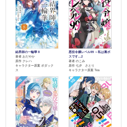
結界師の一輪華 8
悪役令嬢レベル99 ～私は裏ボ
著者 おだやか
スです…2
原作 クレハ
著者 のこみ
キャラクター原案 ボダック
原作 七夕 さとり
ス
キャラクター原案 Tea
4位
5位