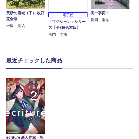
黄砂の籠城（下） 改訂
高一事変 II
電子版
完全版
松岡 圭祐
「マジシャン」シリー
松岡 圭祐
ズ【全3冊合本版】
松岡 圭祐
最近チェックした商品
ecriture 新人作家・杉