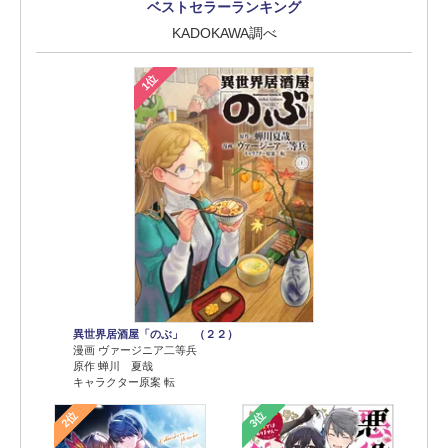
ベストセラーランキング
KADOKAWA調べ
1位
異世界居酒屋「のぶ」 （２２）
漫画 ヴァージニア二等兵
原作 蝉川 夏哉
キャラクター原案 転
2位
3位