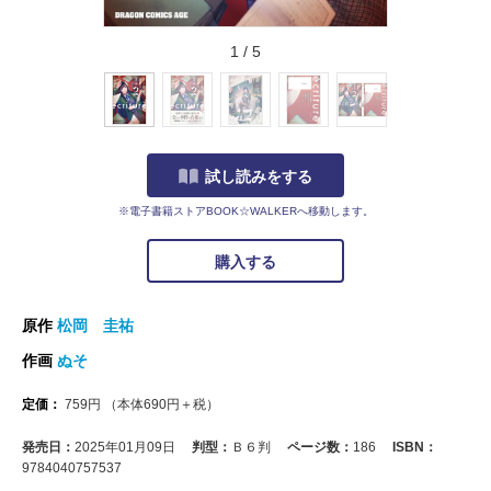
1
/
5
試し読みをする
※電子書籍ストアBOOK☆WALKERへ移動します。
購入する
原作
松岡 圭祐
作画
ぬそ
定価：
759
円
（本体
690
円＋税）
発売日：
2025年01月09日
判型：
Ｂ６判
ページ数：
186
ISBN：
9784040757537