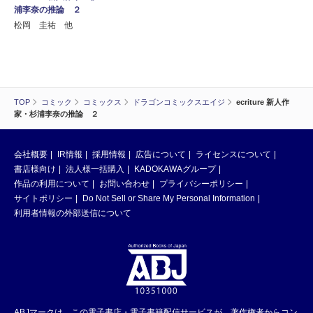
浦李奈の推論 ２
松岡 圭祐 他
TOP
コミック
コミックス
ドラゴンコミックスエイジ
ecriture 新人作
家・杉浦李奈の推論 ２
会社概要
IR情報
採用情報
広告について
ライセンスについて
書店様向け
法人様一括購入
KADOKAWAグループ
作品の利用について
お問い合わせ
プライバシーポリシー
サイトポリシー
Do Not Sell or Share My Personal Information
利用者情報の外部送信について
ABJマークは、この電子書店・電子書籍配信サービスが、著作権者からコン