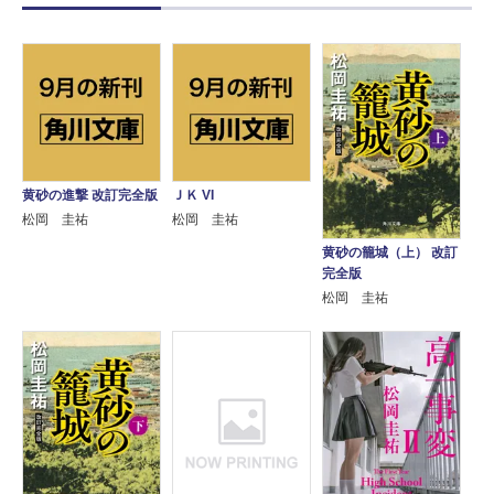
黄砂の進撃 改訂完全版
ＪＫ VI
松岡 圭祐
松岡 圭祐
黄砂の籠城（上） 改訂
完全版
松岡 圭祐