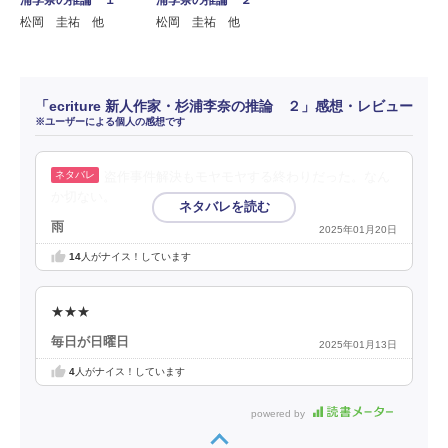
浦李奈の推論 ２
松岡 圭祐 他
松岡 圭祐 他
「ecriture 新人作家・杉浦李奈の推論 ２」感想・レビュー
※ユーザーによる個人の感想です
盗作事件解決もモヤモヤする終わりだった。なん
か切ない。
雨
2025年01月20日
14
人がナイス！しています
★★★
毎日が日曜日
2025年01月13日
4
人がナイス！しています
powered by