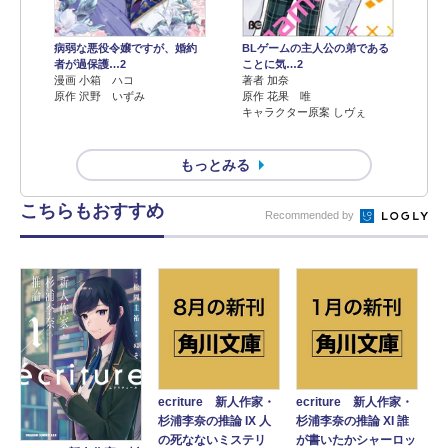
病弱な悪役令嬢ですが、婚約
BLゲームの主人公の弟である
者が過保護…2
ことに気…2
漫画 小箱 ハコ
著者 加奈
原作 沢野 いずみ
原作 花果 唯
キャラクター原案 しヴぇ
もっとみる
こちらもおすすめ
Recommended by
ecriture 新人作家・
ecriture 新人作家・
杉浦李奈の推論 IX 人
杉浦李奈の推論 XI 誰
の死なないミステリ
が書いたかシャーロッ