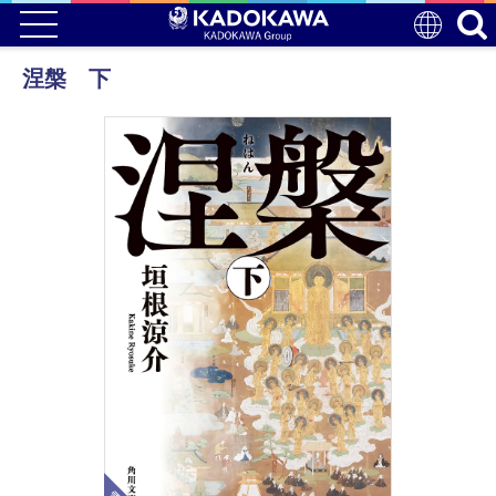
涅槃 下
電子版