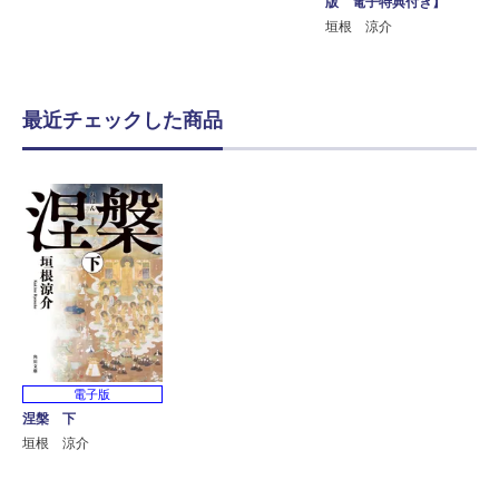
版 電子特典付き】
垣根 涼介
最近チェックした商品
電子版
涅槃 下
垣根 涼介