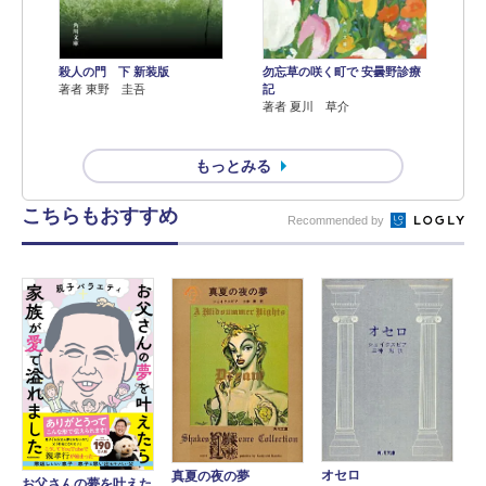
殺人の門 下 新装版
勿忘草の咲く町で 安曇野診療
著者 東野 圭吾
記
著者 夏川 草介
もっとみる
こちらもおすすめ
Recommended by
オセロ
真夏の夜の夢
お父さんの夢を叶えた