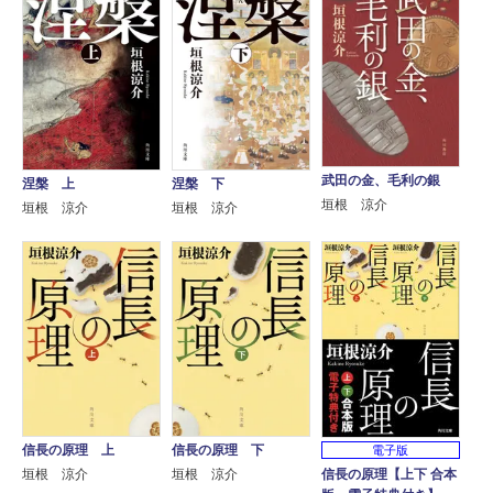
武田の金、毛利の銀
涅槃 上
涅槃 下
垣根 涼介
垣根 涼介
垣根 涼介
信長の原理 上
信長の原理 下
電子版
信長の原理【上下 合本
垣根 涼介
垣根 涼介