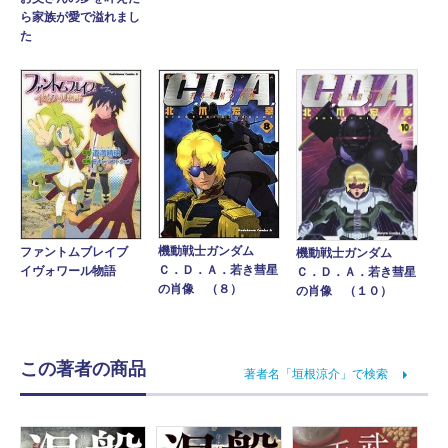
ら家族が愛で溢れまし
た
機動戦士ガンダム
ファントムブレイブ
機動戦士ガンダム
Ｃ．Ｄ．Ａ．若き彗星
イヴォワール物語
Ｃ．Ｄ．Ａ．若き彗星
の肖像 （８）
の肖像 （１０）
この著者の商品
著者名「垣根涼介」で検索