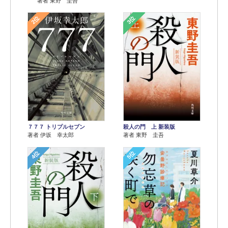
著者 東野 圭吾
2位
3位
７７７ トリプルセブン
殺人の門 上 新装版
著者 伊坂 幸太郎
著者 東野 圭吾
4位
5位