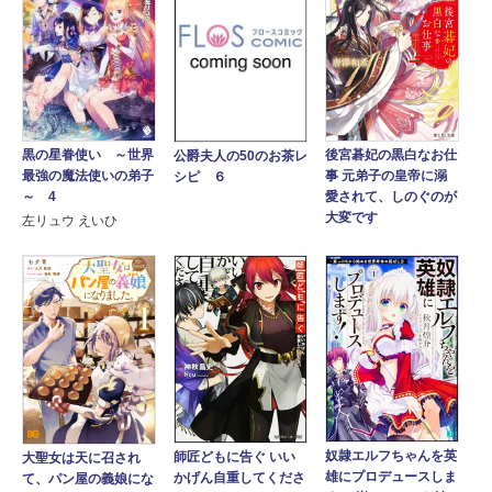
後宮碁妃の黒白なお仕
黒の星眷使い ～世界
公爵夫人の50のお茶レ
事 元弟子の皇帝に溺
最強の魔法使いの弟子
シピ ６
愛されて、しのぐのが
～ 4
大変です
左リュウ えいひ
奴隷エルフちゃんを英
師匠どもに告ぐ いい
大聖女は天に召され
雄にプロデュースしま
かげん自重してくださ
て、パン屋の義娘にな