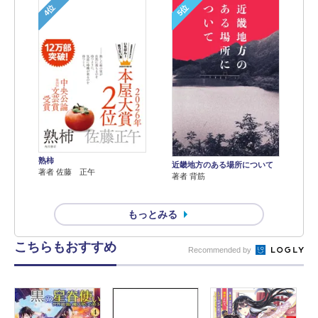
4位
5位
熟柿
近畿地方のある場所について
著者 佐藤 正午
著者 背筋
もっとみる
こちらもおすすめ
Recommended by