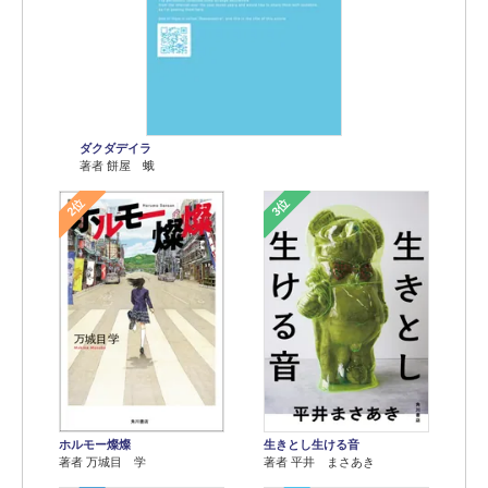
ダクダデイラ
著者 餅屋 蛾
2位
3位
ホルモー燦燦
生きとし生ける音
著者 万城目 学
著者 平井 まさあき