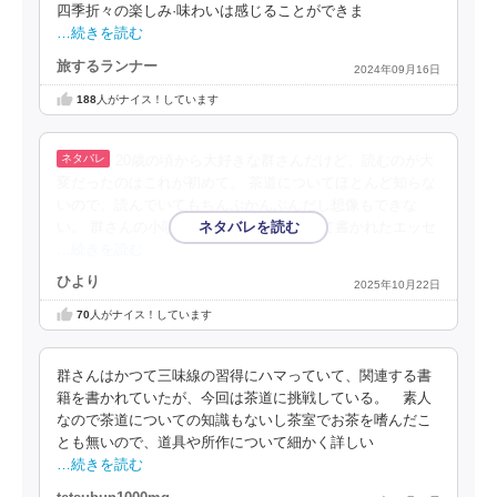
四季折々の楽しみ·味わいは感じることができま
…続きを読む
旅するランナー
2024年09月16日
188
人がナイス！しています
20歳の頃から大好きな群さんだけど、読むのが大
変だったのはこれが初めて。 茶道についてほとんど知らな
いので、読んでいてもちんぷかんぷんだし想像もできな
い。 群さんの小唄の稽古とか着物について書かれたエッセ
…続きを読む
ひより
2025年10月22日
70
人がナイス！しています
群さんはかつて三味線の習得にハマっていて、関連する書
籍を書かれていたが、今回は茶道に挑戦している。 素人
なので茶道についての知識もないし茶室でお茶を嗜んだこ
とも無いので、道具や所作について細かく詳しい
…続きを読む