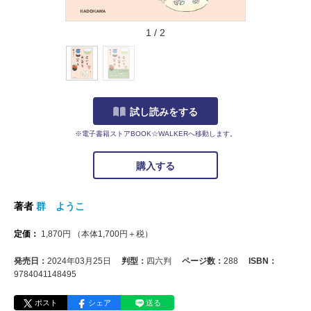
1
/
2
試し読みをする
※電子書籍ストアBOOK☆WALKERへ移動します。
購入する
著者
群 ようこ
定価：
1,870
円
（本体
1,700
円＋税）
発売日：
2024年03月25日
判型：
四六判
ページ数：
288
ISBN：
9784041148495
ポスト
シェア
送る