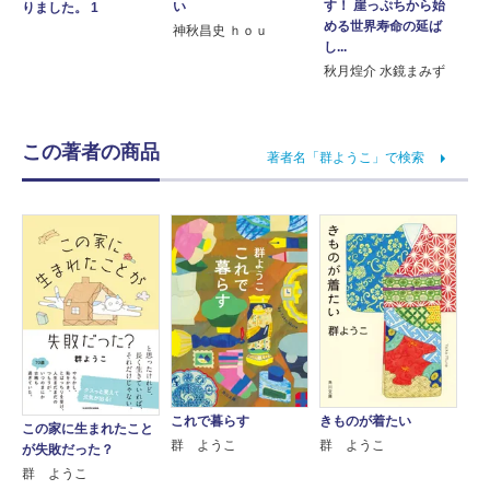
す！ 崖っぷちから始
い
りました。 1
める世界寿命の延ば
神秋昌史 ｈｏｕ
し...
秋月煌介 水鏡まみず
この著者の商品
著者名「群ようこ」で検索
これで暮らす
きものが着たい
この家に生まれたこと
群 ようこ
群 ようこ
が失敗だった？
群 ようこ