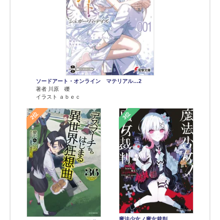
ソードアート・オンライン マテリアル…2
著者 川原 礫
イラスト ａｂｅｃ
2位
3位
魔法少女ノ魔女裁判