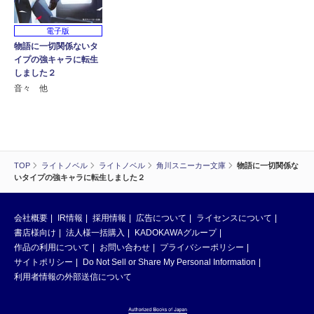
電子版
物語に一切関係ないタ
イプの強キャラに転生
しました２
音々 他
TOP
ライトノベル
ライトノベル
角川スニーカー文庫
物語に一切関係な
いタイプの強キャラに転生しました２
会社概要
IR情報
採用情報
広告について
ライセンスについて
書店様向け
法人様一括購入
KADOKAWAグループ
作品の利用について
お問い合わせ
プライバシーポリシー
サイトポリシー
Do Not Sell or Share My Personal Information
利用者情報の外部送信について