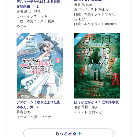
デスマーチからはじまる異世
著者 Acacia
界狂想曲 …2
カバーイラスト 梅まろ
著者 愛七 ひろ
口絵・本文イラスト すがわ
カバーイラスト ｓｈｒｉ
ら おむ
口絵・本文イラスト 長浜
口絵・本文イラスト maruchi
めぐみ
4位
5位
デスゲームに巻き込まれた山
ほうかごがかり７ 立穎小学校
本さん、気…2
著者 甲田 学人
著者 ぽち
イラスト ぴおてぐ
イラスト 久賀 フーナ
もっとみる