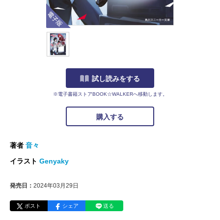
電子版
試し読みをする
※電子書籍ストアBOOK☆WALKERへ移動します。
購入する
著者
音々
イラスト
Genyaky
発売日：
2024年03月29日
ポスト
シェア
送る