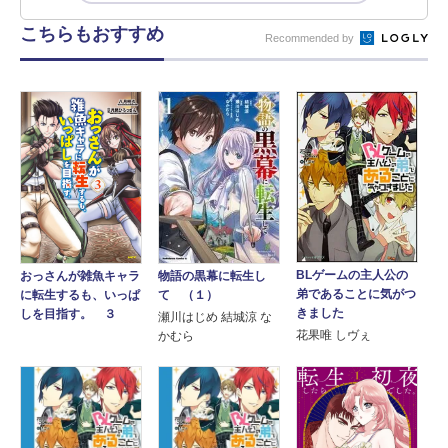
こちらもおすすめ
Recommended by
BLゲームの主人公の
物語の黒幕に転生し
おっさんが雑魚キャラ
弟であることに気がつ
て （１）
に転生するも、いっぱ
きました
しを目指す。 ３
瀬川はじめ 結城涼 な
花果唯 しヴぇ
かむら