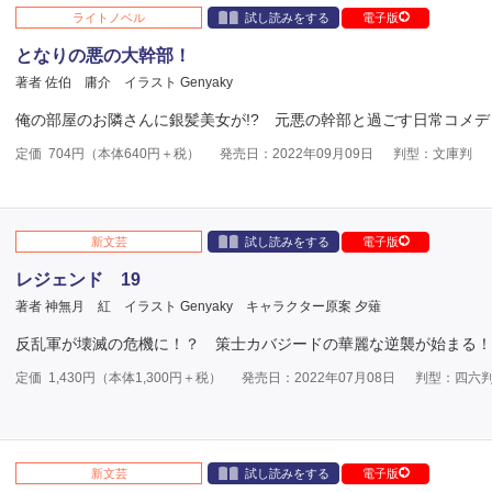
ライトノベル
試し読みをする
電子版
となりの悪の大幹部！
著者 佐伯 庸介
イラスト Genyaky
俺の部屋のお隣さんに銀髪美女が!? 元悪の幹部と過ごす日常コメデ
定価
704
円（本体
640
円＋税）
発売日：2022年09月09日
判型：文庫判
新文芸
試し読みをする
電子版
レジェンド 19
著者 神無月 紅
イラスト Genyaky
キャラクター原案 夕薙
反乱軍が壊滅の危機に！？ 策士カバジードの華麗な逆襲が始まる！
定価
1,430
円（本体
1,300
円＋税）
発売日：2022年07月08日
判型：四六
新文芸
試し読みをする
電子版