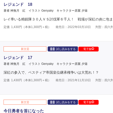
レジェンド 18
著者 神無月 紅
イラスト Genyaky
キャラクター原案 夕薙
レイ率いる精鋭隊３０人ＶＳ討伐軍６千人！ 戦場が深紅の炎に包ま
定価
1,430
円（本体
1,300
円＋税）
発売日：2022年03月10日
判型：四六
新文芸
試し読みをする
電子版
レジェンド 17
著者 神無月 紅
イラスト Genyaky
キャラクター原案 夕薙
深紅の参入で、ベスティア帝国皇位継承権争いは大荒れ！？
定価
1,430
円（本体
1,300
円＋税）
発売日：2021年11月10日
判型：四六
新文芸
試し読みをする
電子版
今日勇者を首になった