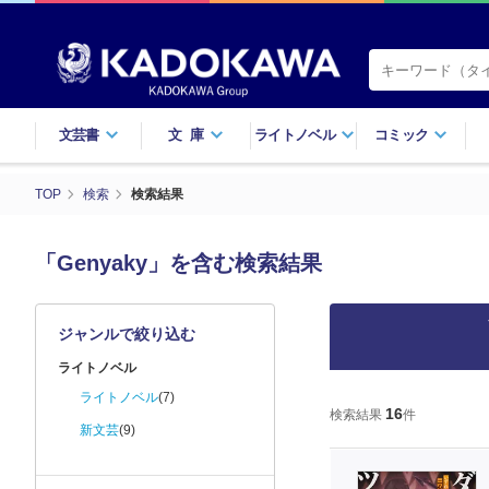
文芸書
文庫
ライトノベル
コミック
TOP
検索
検索結果
「Genyaky」を含む検索結果
ジャンルで絞り込む
ライトノベル
ライトノベル
(7)
16
検索結果
件
新文芸
(9)