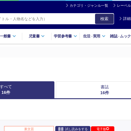
カテゴリ・ジャンル一覧
レーベル
検索
詳細
一般書
児童書
学習参考書
生活
実用
雑誌
ムック
・
・
すべて
書誌
16
件
16
件
新文芸
試し読みをする
電子版