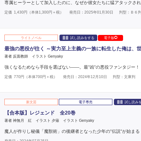
専属ヒーラーとして加入したのに、なぜか彼女たちに猛アタックされ
定価
1,430
円（本体
1,300
円＋税）
発売日：2025年01月30日
判型：Ｂ６
ライトノベル
試し読みをする
電子版
最強の悪役が往く ～実力至上主義の一族に転生した俺は、
著者 反面教師
イラスト Genyaky
強くなるためなら手段を選ばない――。最"凶"の悪役ファンタジー！
定価
770
円（本体
700
円＋税）
発売日：2024年12月10日
判型：文庫判
新文芸
電子専売
試し読み
【合本版】レジェンド 全20巻
著者 神無月 紅
イラスト 夕薙
イラスト Genyaky
魔人が作りし秘儀「魔獣術」の後継者となった少年の"伝説"が始まる