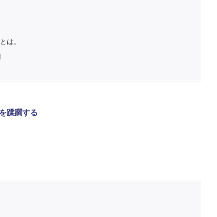
とは。
判
を蹂躙する