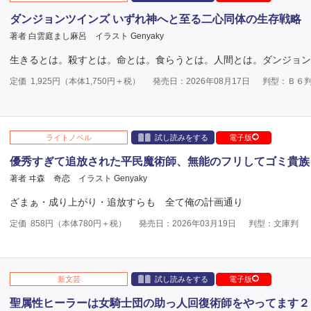
ダンジョンツインズ いずれ神へと至る二心同体の生存戦略
著者 白雲庭まし麻呂
イラスト Genyaky
生きるとは。殺すとは。命とは。食らうとは。人間とは。ダンジョン
定価
1,925
円（本体
1,750
円＋税）
発売日：2026年08月17日
判型：Ｂ６
ライトノベル
試し読みをする
電子版
優秀すぎて追放された平民魔術師、無能のフリしてゴミ貴族
著者 ヰ森 奇恋
イラスト Genyaky
ざまぁ・成り上がり・追放すらも 全て俺の計画通り
定価
858
円（本体
780
円＋税）
発売日：2026年03月19日
判型：文庫判
新文芸
試し読みをする
電子版
聖属性ヒーラーは女騎士団の助っ人回復術師をやってます２