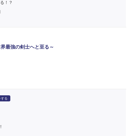
る！？
判
世界最強の剣士へと至る～
をする
！