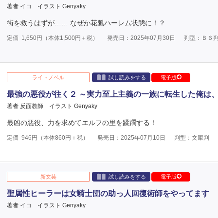
著者 イコ
イラスト Genyaky
街を救うはずが…… なぜか花魁ハーレム状態に！？
定価
1,650
円（本体
1,500
円＋税）
発売日：2025年07月30日
判型：Ｂ６
ライトノベル
試し読みをする
電子版
最強の悪役が往く２ ～実力至上主義の一族に転生した俺は
著者 反面教師
イラスト Genyaky
最凶の悪役、力を求めてエルフの里を蹂躙する！
定価
946
円（本体
860
円＋税）
発売日：2025年07月10日
判型：文庫判
新文芸
試し読みをする
電子版
聖属性ヒーラーは女騎士団の助っ人回復術師をやってます
著者 イコ
イラスト Genyaky