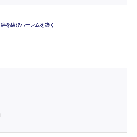
と絆を結びハーレムを築く
判