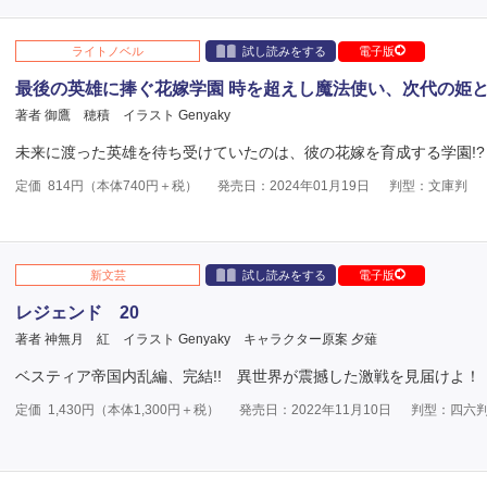
ライトノベル
試し読みをする
電子版
最後の英雄に捧ぐ花嫁学園 時を超えし魔法使い、次代の姫
著者 御鷹 穂積
イラスト Genyaky
未来に渡った英雄を待ち受けていたのは、彼の花嫁を育成する学園!?
定価
814
円（本体
740
円＋税）
発売日：2024年01月19日
判型：文庫判
新文芸
試し読みをする
電子版
レジェンド 20
著者 神無月 紅
イラスト Genyaky
キャラクター原案 夕薙
ベスティア帝国内乱編、完結!! 異世界が震撼した激戦を見届けよ！
定価
1,430
円（本体
1,300
円＋税）
発売日：2022年11月10日
判型：四六