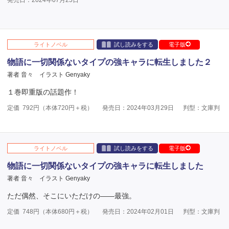
発売日：2024年07月25日
ライトノベル
試し読みをする
電子版
物語に一切関係ないタイプの強キャラに転生しました２
著者 音々
イラスト Genyaky
１巻即重版の話題作！
定価
792
円（本体
720
円＋税）
発売日：2024年03月29日
判型：文庫判
ライトノベル
試し読みをする
電子版
物語に一切関係ないタイプの強キャラに転生しました
著者 音々
イラスト Genyaky
ただ偶然、そこにいただけの――最強。
定価
748
円（本体
680
円＋税）
発売日：2024年02月01日
判型：文庫判