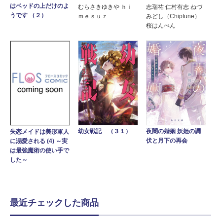
はベッドの上だけのよ
むらさきゆきや ｈｉ
志瑞祐 仁村有志 ねづ
うです （２）
ｍｅｓｕｚ
みどし（Chiptune）
桜はんぺん
夜闇の婚姻 妖姫の調
幼女戦記 （３１）
失恋メイドは美形軍人
伏と月下の再会
に溺愛される (4) ～実
は最強魔術の使い手で
した～
最近チェックした商品