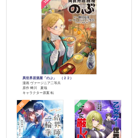
1位
異世界居酒屋「のぶ」 （２２）
漫画 ヴァージニア二等兵
原作 蝉川 夏哉
キャラクター原案 転
2位
3位