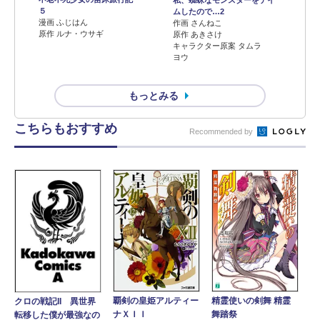
５
ムしたので…2
漫画 ふじはん
作画 さんねこ
原作 ルナ・ウサギ
原作 あきさけ
キャラクター原案 タムラ
ヨウ
もっとみる
こちらもおすすめ
Recommended by
覇剣の皇姫アルティー
精霊使いの剣舞 精霊
クロの戦記II 異世界
ナＸＩＩ
舞踏祭
転移した僕が最強なの