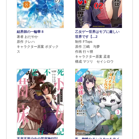
結界師の一輪華 8
乙女ゲー世界はモブに厳しい
著者 おだやか
世界です【…2
原作 クレハ
制作 FTops
キャラクター原案 ボダック
原作 三嶋 与夢
ス
作画 行々狸
キャラクター原案 孟達
構成 マツリ セイシロウ
4位
5位
不老不死少女の苗床旅行記
私、蜘蛛なモンスターをテイ