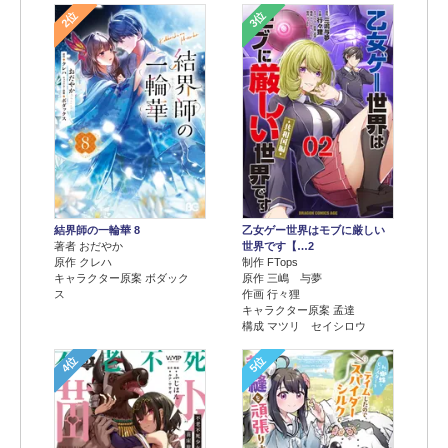
2位
3位
結界師の一輪華 8
乙女ゲー世界はモブに厳しい
著者 おだやか
世界です【…2
原作 クレハ
制作 FTops
キャラクター原案 ボダック
原作 三嶋 与夢
ス
作画 行々狸
キャラクター原案 孟達
構成 マツリ セイシロウ
4位
5位