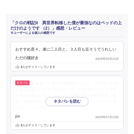
「クロの戦記II 異世界転移した僕が最強なのはベッドの上
だけのようです （2）」感想・レビュー
※ユーザーによる個人の感想です
おすすめ度４。遂に二人目と。３人目も近そうでうれしい
ただの猫好き
2025年05月21日
3
人がナイス！しています
★★★☆☆ 皇帝は精神的にやばく、皇位争いが始
まる日も遠くなさそうだなあ。そしてその時はクロノも巻
き込まれるのだろう。エレナは元婚約者への復讐失敗。ま
あ、元婚約者にとってエレナはずっと見下されてきたと感
じて
…続きを読む
jin
2025年07月13日
2
人がナイス！しています