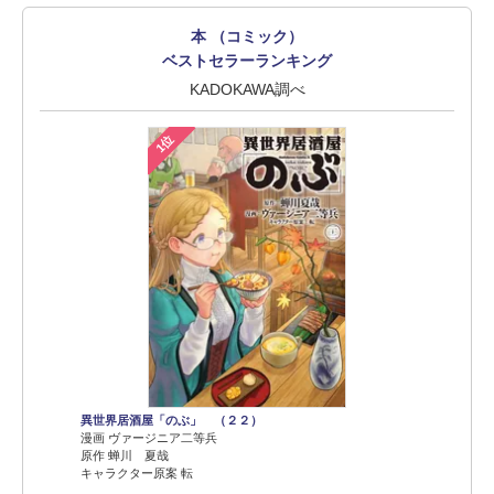
本 （コミック）
ベストセラーランキング
KADOKAWA調べ
1位
異世界居酒屋「のぶ」 （２２）
漫画 ヴァージニア二等兵
原作 蝉川 夏哉
キャラクター原案 転