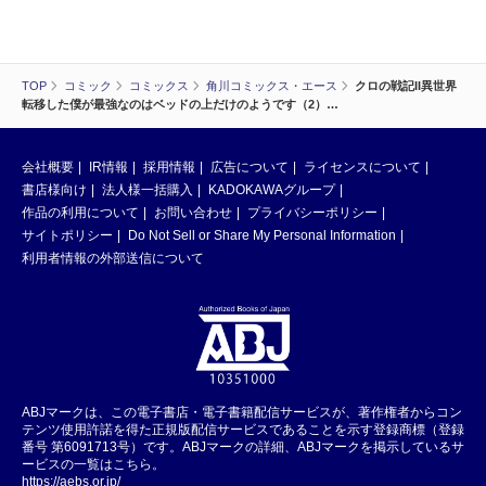
TOP
コミック
コミックス
角川コミックス・エース
クロの戦記II異世界
転移した僕が最強なのはベッドの上だけのようです（2）…
会社概要
IR情報
採用情報
広告について
ライセンスについて
書店様向け
法人様一括購入
KADOKAWAグループ
作品の利用について
お問い合わせ
プライバシーポリシー
サイトポリシー
Do Not Sell or Share My Personal Information
利用者情報の外部送信について
ABJマークは、この電子書店・電子書籍配信サービスが、著作権者からコン
テンツ使用許諾を得た正規版配信サービスであることを示す登録商標（登録
番号 第6091713号）です。ABJマークの詳細、ABJマークを掲示しているサ
ービスの一覧はこちら。
https://aebs.or.jp/