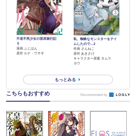
不老不死少女の苗床旅行記
私、蜘蛛なモンスターをテイ
５
ムしたので…2
漫画 ふじはん
作画 さんねこ
原作 ルナ・ウサギ
原作 あきさけ
キャラクター原案 タムラ
ヨウ
もっとみる
こちらもおすすめ
Recommended by