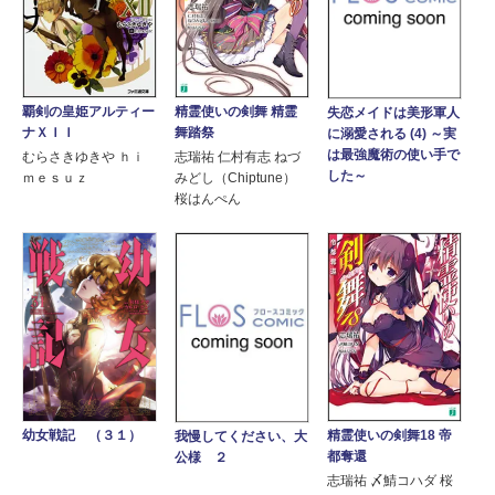
覇剣の皇姫アルティー
精霊使いの剣舞 精霊
失恋メイドは美形軍人
ナＸＩＩ
舞踏祭
に溺愛される (4) ～実
は最強魔術の使い手で
むらさきゆきや ｈｉ
志瑞祐 仁村有志 ねづ
した～
ｍｅｓｕｚ
みどし（Chiptune）
桜はんぺん
精霊使いの剣舞18 帝
幼女戦記 （３１）
我慢してください、大
都奪還
公様 ２
志瑞祐 〆鯖コハダ 桜