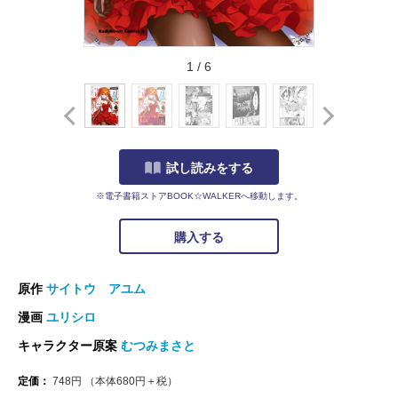
1
/
6
試し読みをする
※電子書籍ストアBOOK☆WALKERへ移動します。
購入する
原作
サイトウ アユム
漫画
ユリシロ
キャラクター原案
むつみまさと
定価：
748
円
（本体
680
円＋税）