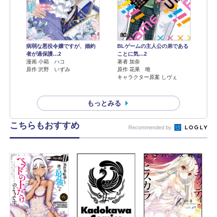
病弱な悪役令嬢ですが、婚約
BLゲームの主人公の弟である
者が過保護…2
ことに気…2
漫画 小箱 ハコ
著者 加奈
原作 沢野 いずみ
原作 花果 唯
キャラクター原案 しヴぇ
もっとみる
こちらもおすすめ
Recommended by