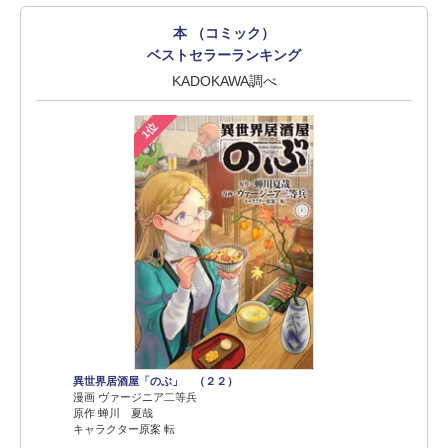
本 （コミック）
ベストセラーランキング
KADOKAWA調べ
1位
異世界居酒屋「のぶ」 （２２）
漫画 ヴァージニア二等兵
原作 蝉川 夏哉
キャラクター原案 転