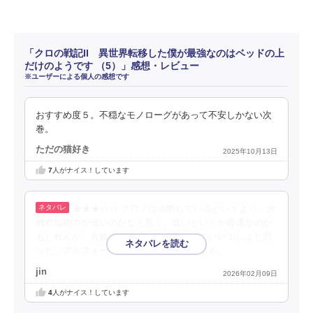
「クロの戦記II 異世界転移した僕が最強なのはベッドの上
だけのようです （5）」感想・レビュー
※ユーザーによる個人の感想です
おすすめ度５。不穏なモノローグがあって不安しかない次
巻。
ただの猫好き
2025年10月13日
7
人がナイス！しています
★★★☆☆ クロノは油断しているというより、危
機察知能力が低いのかなと思う。低いというか普通なのか
もしれんが。貴族の女騎士は別に助けんでいいでしょと思
った。アルフォートの無能さにイラっとする。
jin
2026年02月09日
4
人がナイス！しています