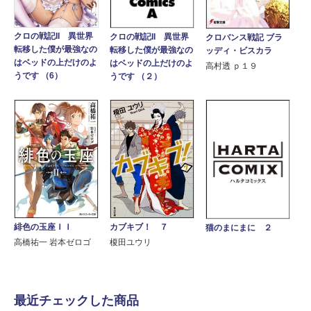
クロの戦記II 異世界
クロの戦記II 異世界
クロバンス戦記 ブラ
転移した僕が最強なの
転移した僕が最強なの
ッディ・ビスカラ
はベッドの上だけのよ
はベッドの上だけのよ
高村透 ｐ１９
うです （6）
うです （２）
緋色の玉座ＩＩ
カブキブ！ ７
猫のまにまに ２
高橋祐一 岩本ゼロゴ
榎田ユウリ
最近チェックした商品