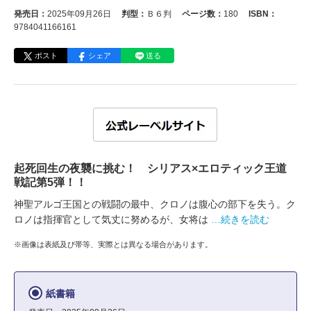
発売日：
2025年09月26日
判型：
Ｂ６判
ページ数：
180
ISBN：
9784041166161
ポスト
シェア
送る
起死回生の夜襲に挑む！ シリアス×エロティック王道
戦記第5弾！！
神聖アルゴ王国との戦闘の最中、クロノは腹心の部下を失う。ク
ロノは指揮官として気丈に努めるが、女将は
…続きを読む
※画像は表紙及び帯等、実際とは異なる場合があります。
紙書籍