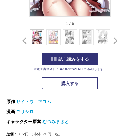
1
/
6
試し読みをする
※電子書籍ストアBOOK☆WALKERへ移動します。
購入する
原作
サイトウ アユム
漫画
ユリシロ
キャラクター原案
むつみまさと
定価：
792
円
（本体
720
円＋税）