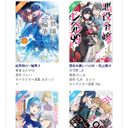
2位
3位
結界師の一輪華 8
悪役令嬢レベル99 ～私は裏ボ
著者 おだやか
スです…2
原作 クレハ
著者 のこみ
キャラクター原案 ボダック
原作 七夕 さとり
ス
キャラクター原案 Tea
4位
5位