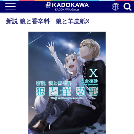
新説 狼と香辛料 狼と羊皮紙X
電子版