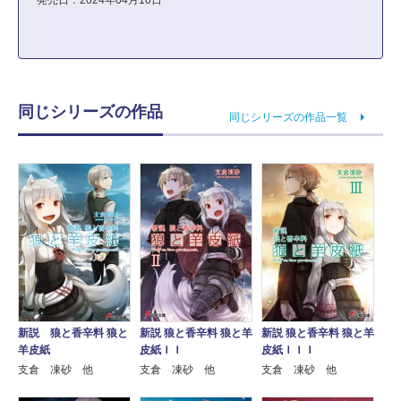
発売日：2024年04月10日
同じシリーズの作品
同じシリーズの作品一覧
新説 狼と香辛料 狼と
新説 狼と香辛料 狼と羊
新説 狼と香辛料 狼と羊
羊皮紙
皮紙ＩＩ
皮紙ＩＩＩ
支倉 凍砂 他
支倉 凍砂 他
支倉 凍砂 他