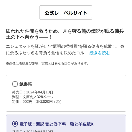
囚われた仲間を救うため、月を狩る熊の伝説が眠る傭兵
王の下へ向かう――！
エシュタットを騒がせた“薄明の枢機卿”を騙る偽者を成敗し、身
に余るふたつ名を背負う覚悟を決めたコル
…続きを読む
※画像は表紙及び帯等、実際とは異なる場合があります。
紙書籍
発売日：2024年04月10日
判型：文庫判／328ページ
定価：902円（本体820円＋税）
電子版：新説 狼と香辛料 狼と羊皮紙X