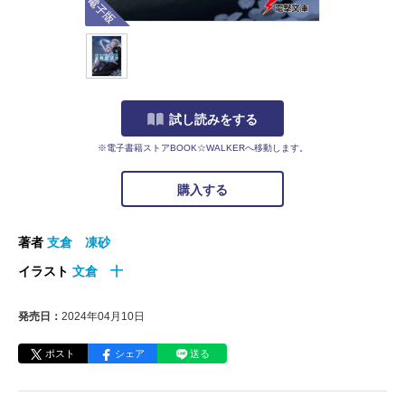
試し読みをする
※電子書籍ストアBOOK☆WALKERへ移動します。
購入する
著者
支倉 凍砂
イラスト
文倉 十
発売日：
2024年04月10日
ポスト
シェア
送る