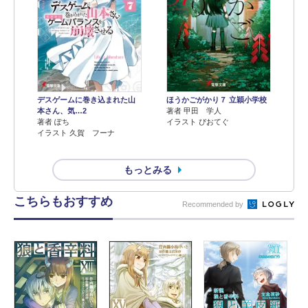
デスゲームに巻き込まれた山
ほうかごがかり７ 立穎小学校
本さん、気…2
著者 甲田 学人
著者 ぽち
イラスト ぴおてぐ
イラスト 久賀 フーナ
もっとみる
こちらもおすすめ
Recommended by