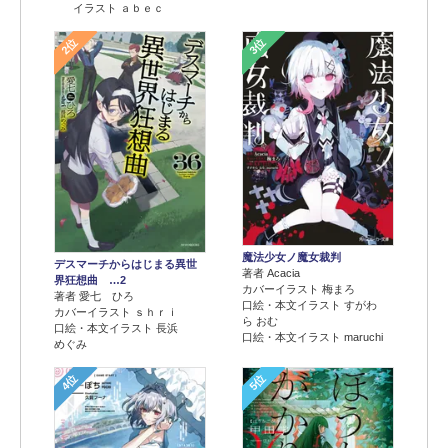
イラスト ａｂｅｃ
2位
3位
魔法少女ノ魔女裁判
デスマーチからはじまる異世
著者 Acacia
界狂想曲 …2
カバーイラスト 梅まろ
著者 愛七 ひろ
口絵・本文イラスト すがわ
カバーイラスト ｓｈｒｉ
ら おむ
口絵・本文イラスト 長浜
口絵・本文イラスト maruchi
めぐみ
4位
5位