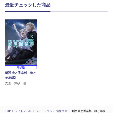
最近チェックした商品
電子版
新説 狼と香辛料 狼と
羊皮紙X
支倉 凍砂 他
TOP
ライトノベル
ライトノベル
電撃文庫
新説 狼と香辛料 狼と羊皮