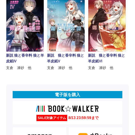
新説 狼と香辛料 狼と羊
新説 狼と香辛料 狼と
新説 狼と香辛料 狼と
皮紙IV
羊皮紙V
羊皮紙VI
支倉 凍砂 他
支倉 凍砂 他
支倉 凍砂 他
電子版を購入
8/13 23:59:59まで
SALE対象アイテム