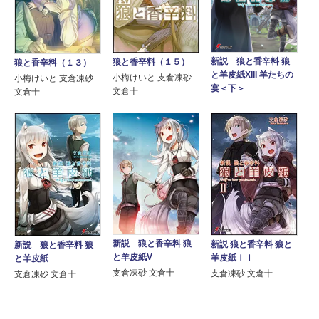
新説 狼と香辛料 狼
狼と香辛料（１５）
狼と香辛料（１３）
と羊皮紙XIII 羊たちの
小梅けいと 支倉凍砂
小梅けいと 支倉凍砂
宴＜下＞
文倉十
文倉十
新説 狼と香辛料 狼
新説 狼と香辛料 狼と
新説 狼と香辛料 狼
と羊皮紙V
羊皮紙ＩＩ
と羊皮紙
支倉凍砂 文倉十
支倉凍砂 文倉十
支倉凍砂 文倉十