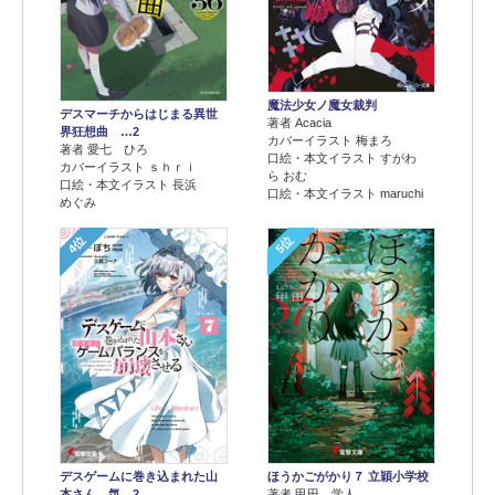
魔法少女ノ魔女裁判
デスマーチからはじまる異世
著者 Acacia
界狂想曲 …2
カバーイラスト 梅まろ
著者 愛七 ひろ
口絵・本文イラスト すがわ
カバーイラスト ｓｈｒｉ
ら おむ
口絵・本文イラスト 長浜
口絵・本文イラスト maruchi
めぐみ
4位
5位
デスゲームに巻き込まれた山
ほうかごがかり７ 立穎小学校
本さん、気…2
著者 甲田 学人