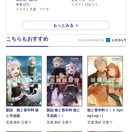
著者 ぽち
イラスト ぴおてぐ
イラスト 久賀 フーナ
もっとみる
こちらもおすすめ
Recommended by
新説 狼と香辛料 狼と
新説 狼と香辛料 狼
狼と香辛料ＸＩＸ Spri
羊皮紙ＩＩ
と羊皮紙
ng LogＩI
支倉凍砂 文倉十
支倉凍砂 文倉十
支倉凍砂 文倉十