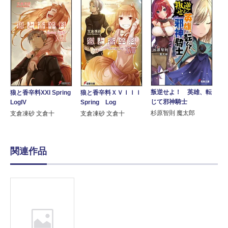
叛逆せよ！ 英雄、転
狼と香辛料XXI Spring
狼と香辛料ＸＶＩＩＩ
じて邪神騎士
LogIV
Spring Log
杉原智則 魔太郎
支倉凍砂 文倉十
支倉凍砂 文倉十
関連作品