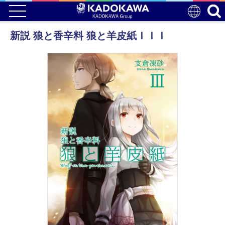
新説 狼と香辛料 狼と羊皮紙ＩＩＩ