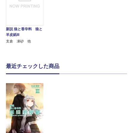
新説 狼と香辛料 狼と
羊皮紙III
支倉 凍砂 他
最近チェックした商品