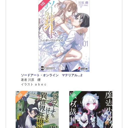
1位
ソードアート・オンライン マテリアル…2
著者 川原 礫
イラスト ａｂｅｃ
2位
3位