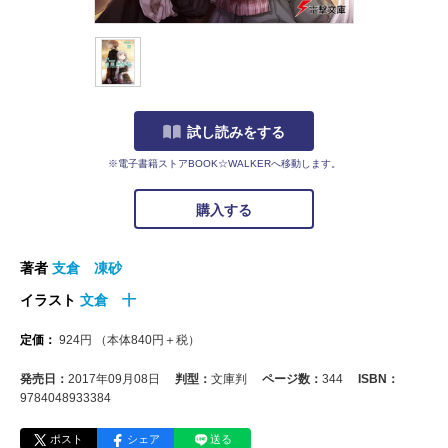
試し読みをする
※電子書籍ストアBOOK☆WALKERへ移動します。
購入する
著者
支倉 凍砂
イラスト
文倉 十
定価：
924
円
（本体
840
円＋税）
発売日：
2017年09月08日
判型：
文庫判
ページ数：
344
ISBN：
9784048933384
ポスト
シェア
送る