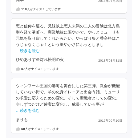
2018年07月20日
118
人がナイス！しています
恋と信仰を巡る、兄妹以上恋人未満の二人の冒険は北方島
嶼を経て港町へ。商業地故に賑やかで、やっとミューリも
元気を取り戻してくれたみたい。やっぱり狼と香辛料はこ
うじゃなくちゃ！という賑やかさにホッとしまし
…続きを読む
ひめありす＠灯れ松明の火
2018年03月31日
57
人がナイス！しています
ウィンフール王国の港町を舞台にした第三弾。教会が機能
していない街で、羊の化身イレニアと出会う話。ミューリ
の求愛に応えるための変化、そして聖職者としての変化。
少しずつだけど確実に変化し、成長している事が
…続きを読む
まりも
2017年09月10日
50
人がナイス！しています