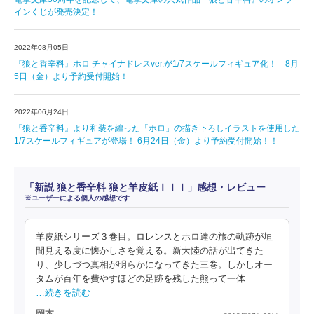
インくじが発売決定！
2022年08月05日
『狼と香辛料』ホロ チャイナドレスver.が1/7スケールフィギュア化！ 8月
5日（金）より予約受付開始！
2022年06月24日
『狼と香辛料』より和装を纏った「ホロ」の描き下ろしイラストを使用した
1/7スケールフィギュアが登場！ 6月24日（金）より予約受付開始！！
「新説 狼と香辛料 狼と羊皮紙ＩＩＩ」感想・レビュー
※ユーザーによる個人の感想です
羊皮紙シリーズ３巻目。ロレンスとホロ達の旅の軌跡が垣
間見える度に懐かしさを覚える。新大陸の話が出てきた
り、少しづつ真相が明らかになってきた三巻。しかしオー
タムが百年を費やすほどの足跡を残した熊って一体
…続きを読む
岡本