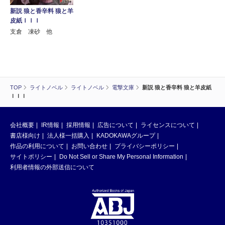
新説 狼と香辛料 狼と羊
皮紙ＩＩＩ
支倉 凍砂 他
TOP
ライトノベル
ライトノベル
電撃文庫
新説 狼と香辛料 狼と羊皮紙
ＩＩＩ
会社概要
IR情報
採用情報
広告について
ライセンスについて
書店様向け
法人様一括購入
KADOKAWAグループ
作品の利用について
お問い合わせ
プライバシーポリシー
サイトポリシー
Do Not Sell or Share My Personal Information
利用者情報の外部送信について