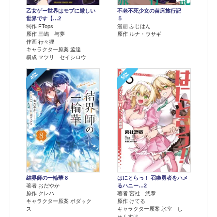
乙女ゲー世界はモブに厳しい
不老不死少女の苗床旅行記
世界です【…2
５
制作 FTops
漫画 ふじはん
原作 三嶋 与夢
原作 ルナ・ウサギ
作画 行々狸
キャラクター原案 孟達
構成 マツリ セイシロウ
4位
5位
結界師の一輪華 8
はにとらっ！ 召喚勇者をハメ
著者 おだやか
るハニー…2
原作 クレハ
著者 宮社 惣恭
キャラクター原案 ボダック
原作 けてる
ス
キャラクター原案 氷室 し
ゅんすけ