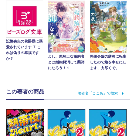
記憶喪失の侯爵様に溺
愛されています ７ こ
れは偽りの幸福です
悪役令嬢の継母に転生
よし、黒騎士な婚約者
か？
したので娘を幸せにし
とは婚約解消して薬師
ます、力尽くで。
になろう！１
この著者の商品
著者名「ここあ」で検索