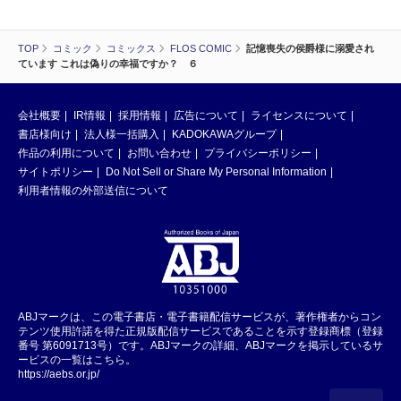
TOP
コミック
コミックス
FLOS COMIC
記憶喪失の侯爵様に溺愛され
ています これは偽りの幸福ですか？ ６
会社概要
IR情報
採用情報
広告について
ライセンスについて
書店様向け
法人様一括購入
KADOKAWAグループ
作品の利用について
お問い合わせ
プライバシーポリシー
サイトポリシー
Do Not Sell or Share My Personal Information
利用者情報の外部送信について
ABJマークは、この電子書店・電子書籍配信サービスが、著作権者からコン
テンツ使用許諾を得た正規版配信サービスであることを示す登録商標（登録
番号 第6091713号）です。ABJマークの詳細、ABJマークを掲示しているサ
ービスの一覧はこちら。
https://aebs.or.jp/