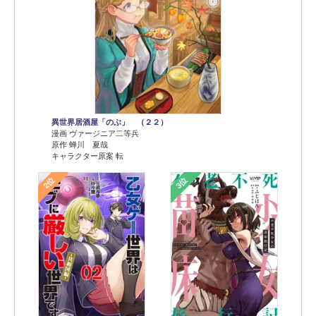
異世界居酒屋「のぶ」 （２２）
漫画 ヴァージニア二等兵
原作 蝉川 夏哉
キャラクター原案 転
2位
3位