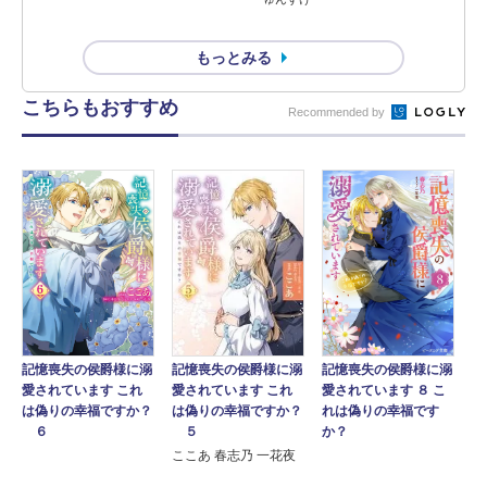
もっとみる
こちらもおすすめ
Recommended by
記憶喪失の侯爵様に溺
記憶喪失の侯爵様に溺
記憶喪失の侯爵様に溺
愛されています ８ こ
愛されています これ
愛されています これ
れは偽りの幸福です
は偽りの幸福ですか？
は偽りの幸福ですか？
か？
５
６
ここあ 春志乃 一花夜