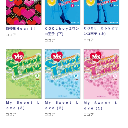
ＣＯＯＬ ｂｏｙ２ワ
熱帯夜Ｈｅａｒｔ！
ＣＯＯＬｂｏｙ２ワン
ンコ王子（上）
コ王子（下）
ココア
ココア
ココア
Ｍｙ Ｓｗｅｅｔ Ｌ
Ｍｙ Ｓｗｅｅｔ Ｌ
Ｍｙ Ｓｗｅｅｔ Ｌ
ｏｖｅ（３）
ｏｖｅ（２）
ｏｖｅ（１）
ココア
ココア
ココア