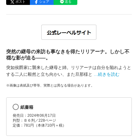
ポスト
シェア
送る
突然の継母の来訪も事なきを得たリリアーナ。しかし不
穏な影が迫る――。
突如侯爵家に襲来した継母と姉。リリアーナは自分を陥れようと
する二人に毅然と立ち向かい、また旦那様と
…続きを読む
※画像は表紙及び帯等、実際とは異なる場合があります。
紙書籍
発売日：2024年06月17日
判型：Ｂ６判／228ページ
定価：781円（本体710円＋税）