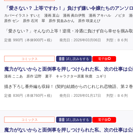
「愛さない？ 上等ですわ！」負けず嫌い令嬢たちのアンソ
カバーイラスト すいと
漫画 直山
漫画 眞白伊熊
漫画 アキハル ノビタ
漫
原作 ゼン
原作 石河 翠
原作 貧血みかん
原作 咲楽えび
「愛さない？」そんなの上等！逆境・冷遇に負けず自ら幸せを掴み取
定価
990
円（本体
900
円＋税）
発売日：2026年03月06日
判型：Ｂ６判
コミックス
試し読みをする
電子版
魔力がないからと面倒事を押しつけられた私、次の仕事は公
漫画 ここあ
原作 辺野 夏子
キャラクター原案 秋鹿 ユギリ
描き下ろし番外編も収録！ (契約)結婚からのじれじれ恋物語、第２
定価
836
円（本体
760
円＋税）
発売日：2026年01月17日
判型：Ｂ６判
コミックス
試し読みをする
電子版
魔力がないからと面倒事を押しつけられた私、次の仕事は公