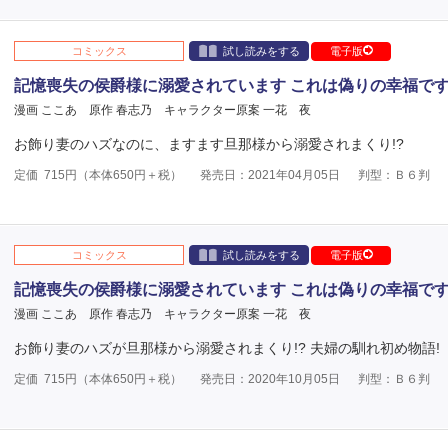
コミックス
試し読みをする
電子版
記憶喪失の侯爵様に溺愛されています これは偽りの幸福で
漫画 ここあ
原作 春志乃
キャラクター原案 一花 夜
お飾り妻のハズなのに、ますます旦那様から溺愛されまくり!?
定価
715
円（本体
650
円＋税）
発売日：2021年04月05日
判型：Ｂ６判
コミックス
試し読みをする
電子版
記憶喪失の侯爵様に溺愛されています これは偽りの幸福で
漫画 ここあ
原作 春志乃
キャラクター原案 一花 夜
お飾り妻のハズが旦那様から溺愛されまくり!? 夫婦の馴れ初め物語!
定価
715
円（本体
650
円＋税）
発売日：2020年10月05日
判型：Ｂ６判