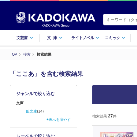
文芸書
文庫
ライトノベル
コミック
TOP
検索
検索結果
「ここあ」を含む検索結果
ジャンルで絞り込む
文庫
一般文庫
(14)
27
検索結果
件
+表示を増やす
レーベルで絞り込む