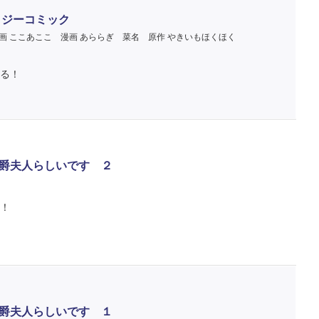
ロジーコミック
画 ここあここ
漫画 あららぎ 菜名
原作 やきいもほくほく
る！
爵夫人らしいです ２
巻！
爵夫人らしいです １