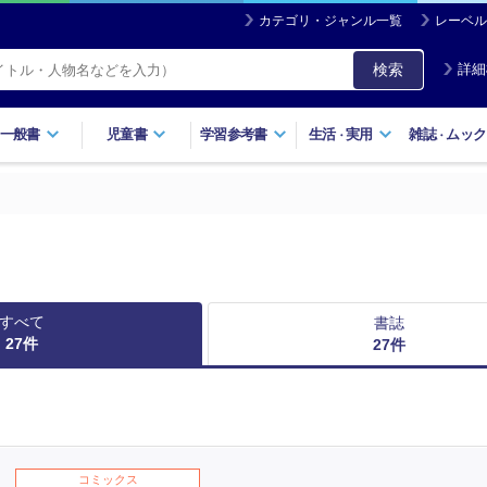
カテゴリ・ジャンル一覧
レーベル
検索
詳細
一般書
児童書
学習参考書
生活
実用
雑誌
ムック
・
・
すべて
書誌
27
件
27
件
コミックス