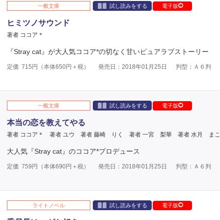
一般文庫
試し読みをする
電子版
ヒミツノサウンド
著者 ココア＊
『Stray cat』が大人気ココア*の切なく甘いピュアラブストーリー
定価
715
円（本体
650
円＋税）
発売日：2018年01月25日
判型：Ａ６判
一般文庫
試し読みをする
電子版
本当の恋を教えてやる
著者 ココア＊
著者 ユウ
著者 藤崎 りく
著者 一宮 梨華
著者 水月 ま
大人気『Stray cat』のココア*プロデュース
定価
759
円（本体
690
円＋税）
発売日：2018年01月25日
判型：Ａ６判
ライトノベル
試し読みをする
電子版