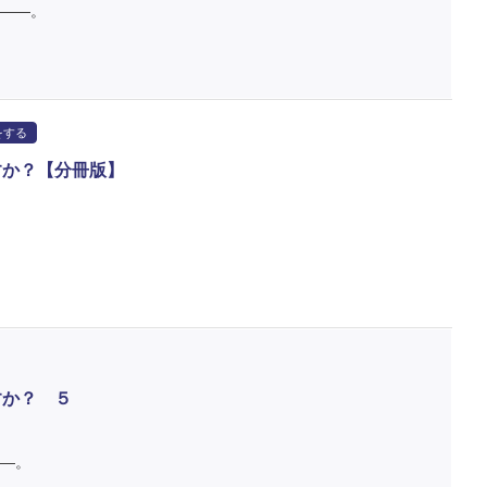
――。
をする
すか？【分冊版】
すか？ ５
―。