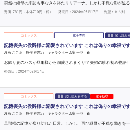
突然の継母の来訪も事なきを得たリリアーナ。しかし不穏な影が迫る
定価
781
円（本体
710
円＋税）
発売日：2024年06月17日
判型：Ｂ６判
コミックス
電子専売
試し読み
記憶喪失の侯爵様に溺愛されています これは偽りの幸福で
漫画 ここあ
原作 春志乃
キャラクター原案 一花 夜
お飾り妻のハズが旦那様から溺愛されまくり!? 夫婦の馴れ初め物語!
発売日：2024年02月17日
コミックス
試し読みをする
電子版
記憶喪失の侯爵様に溺愛されています これは偽りの幸福で
漫画 ここあ
原作 春志乃
キャラクター原案 一花 夜
旦那様の記憶が戻り訪れた日常。しかし、再び継母が不穏な動きを―