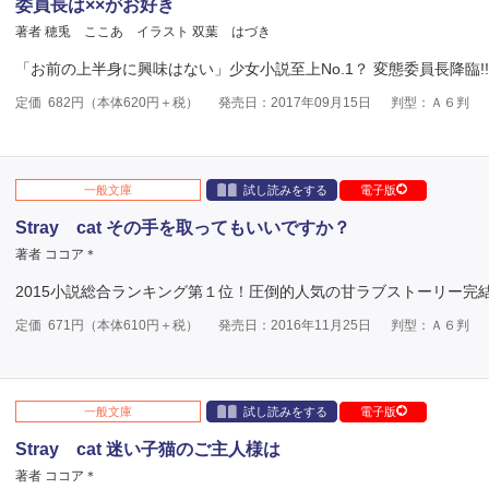
委員長は××がお好き
著者 穂兎 ここあ
イラスト 双葉 はづき
「お前の上半身に興味はない」少女小説至上No.1？ 変態委員長降臨!!
定価
682
円（本体
620
円＋税）
発売日：2017年09月15日
判型：Ａ６判
一般文庫
試し読みをする
電子版
Stray cat その手を取ってもいいですか？
著者 ココア＊
2015小説総合ランキング第１位！圧倒的人気の甘ラブストーリー完結!
定価
671
円（本体
610
円＋税）
発売日：2016年11月25日
判型：Ａ６判
一般文庫
試し読みをする
電子版
Stray cat 迷い子猫のご主人様は
著者 ココア＊