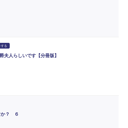
をする
爵夫人らしいです【分冊版】
すか？ ６