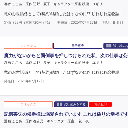
著者 ここあ
原作 辺野 夏子
キャラクター原案 秋鹿 ユギリ
竜のお世話係として(契約)結婚したはずなのに!? じれじれ恋物語!
定価
792
円（本体
720
円＋税）
発売日：2025年07月17日
判型：Ｂ６判
コミックス
電子専売
試し読み
魔力がないからと面倒事を押しつけられた私、次の仕事は公
漫画 ここあ
原作 辺野 夏子
キャラクター原案 秋鹿 ユギリ
竜のお世話係として(契約)結婚したはずなのに!? じれじれ恋物語!
発売日：2025年07月17日
コミックス
試し読みをする
電子版
記憶喪失の侯爵様に溺愛されています これは偽りの幸福で
漫画 ここあ
原作 春志乃
キャラクター原案 一花 夜