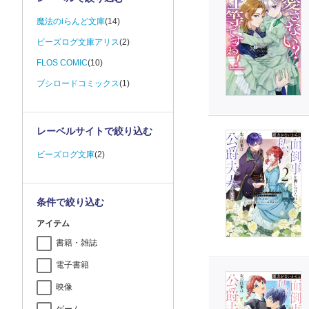
魔法のiらんど文庫
(14)
ビーズログ文庫アリス
(2)
FLOS COMIC
(10)
ブシロードコミックス
(1)
レーベルサイトで絞り込む
ビーズログ文庫
(2)
条件で絞り込む
アイテム
書籍・雑誌
電子書籍
映像
ゲーム