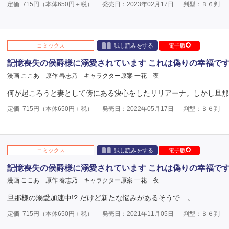
定価
715
円（本体
650
円＋税）
発売日：2023年02月17日
判型：Ｂ６判
コミックス
試し読みをする
電子版
記憶喪失の侯爵様に溺愛されています これは偽りの幸福で
漫画 ここあ
原作 春志乃
キャラクター原案 一花 夜
何が起ころうと妻として傍にある決心をしたリリアーナ。しかし旦那
定価
715
円（本体
650
円＋税）
発売日：2022年05月17日
判型：Ｂ６判
コミックス
試し読みをする
電子版
記憶喪失の侯爵様に溺愛されています これは偽りの幸福で
漫画 ここあ
原作 春志乃
キャラクター原案 一花 夜
旦那様の溺愛加速中!? だけど新たな悩みがあるそうで…。
定価
715
円（本体
650
円＋税）
発売日：2021年11月05日
判型：Ｂ６判