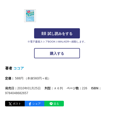
試し読みをする
※電子書籍ストアBOOK☆WALKERへ移動します。
購入する
著者
ココア
定価：
588
円
（本体
560
円＋税）
発売日：
2010年01月25日
判型：
Ａ６判
ページ数：
226
ISBN：
9784048682657
ポスト
シェア
送る