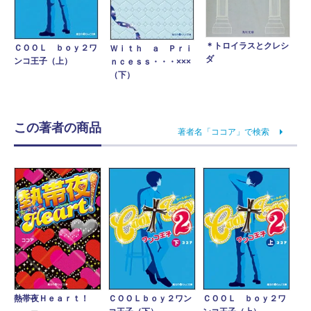
＊トロイラスとクレシ
ＣＯＯＬ ｂｏｙ２ワ
Ｗｉｔｈ ａ Ｐｒｉ
ダ
ンコ王子（上）
ｎｃｅｓｓ・・・×××
（下）
この著者の商品
著者名「ココア」で検索
ＣＯＯＬ ｂｏｙ２ワ
熱帯夜Ｈｅａｒｔ！
ＣＯＯＬｂｏｙ２ワン