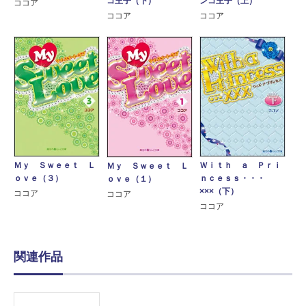
ンコ王子（上）
コ王子（下）
ココア
ココア
ココア
Ｍｙ Ｓｗｅｅｔ Ｌ
Ｗｉｔｈ ａ Ｐｒｉ
Ｍｙ Ｓｗｅｅｔ Ｌ
ｏｖｅ（３）
ｎｃｅｓｓ・・・
ｏｖｅ（１）
×××（下）
ココア
ココア
ココア
関連作品