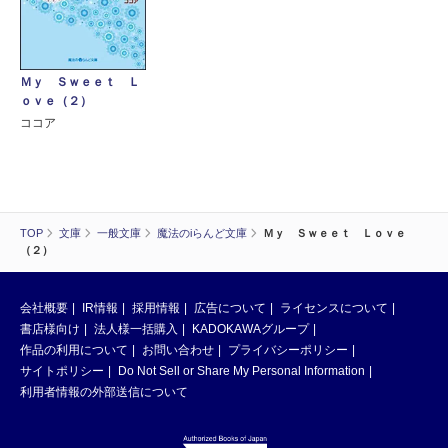
Ｍｙ Ｓｗｅｅｔ Ｌ
ｏｖｅ（２）
ココア
TOP
文庫
一般文庫
魔法のiらんど文庫
Ｍｙ Ｓｗｅｅｔ Ｌｏｖｅ
（２）
会社概要
IR情報
採用情報
広告について
ライセンスについて
書店様向け
法人様一括購入
KADOKAWAグループ
作品の利用について
お問い合わせ
プライバシーポリシー
サイトポリシー
Do Not Sell or Share My Personal Information
利用者情報の外部送信について