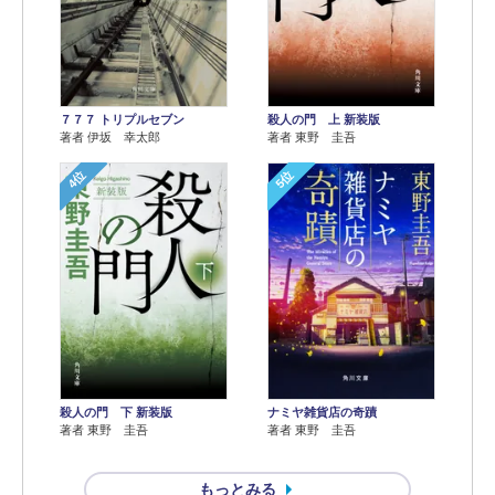
７７７ トリプルセブン
殺人の門 上 新装版
著者 伊坂 幸太郎
著者 東野 圭吾
4位
5位
殺人の門 下 新装版
ナミヤ雑貨店の奇蹟
著者 東野 圭吾
著者 東野 圭吾
もっとみる