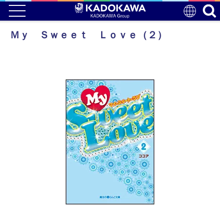
Ｍｙ Ｓｗｅｅｔ Ｌｏｖｅ（２）