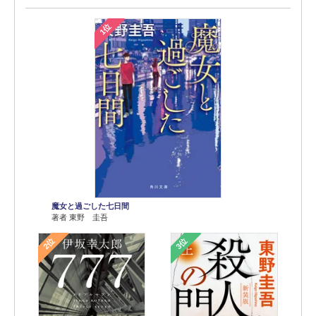
1位
魔女と過ごした七日間
著者 東野 圭吾
2位
3位