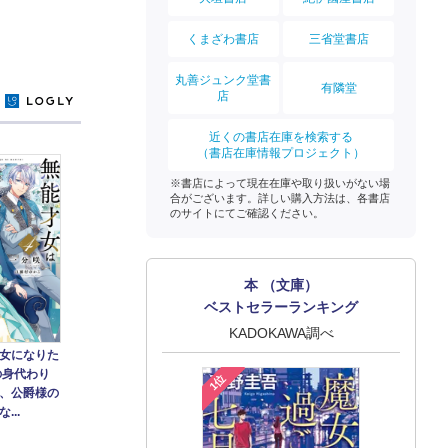
くまざわ書店
三省堂書店
丸善ジュンク堂書
有隣堂
店
y
近くの書店在庫を検索する
（書店在庫情報プロジェクト）
※書店によって現在在庫や取り扱いがない場
合がございます。詳しい購入方法は、各書店
のサイトにてご確認ください。
本 （文庫）
ベストセラーランキング
KADOKAWA調べ
女になりた
の身代わり
1位
、公爵様の
...