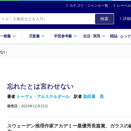
カテゴリ・ジャンル一覧
レーベル
検索
詳細
一般書
児童書
学習参考書
生活
実用
雑誌
ムック
・
・
ない
忘れたとは言わせない
著者
トーヴェ・アルステルダール
訳者
染田屋 茂
発売日：
2023年12月22日
スウェーデン推理作家アカデミー最優秀長篇賞、ガラスの