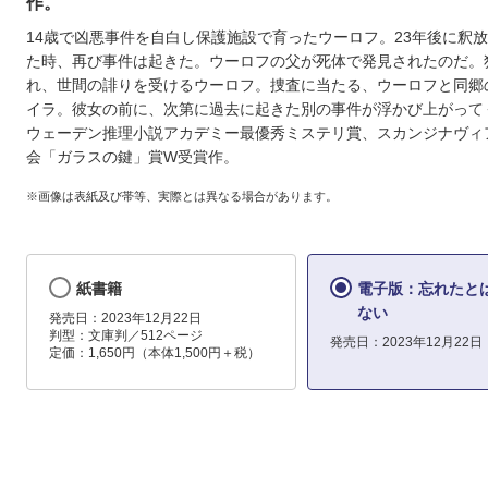
作。
14歳で凶悪事件を自白し保護施設で育ったウーロフ。23年後に釈
た時、再び事件は起きた。ウーロフの父が死体で発見されたのだ。
れ、世間の誹りを受けるウーロフ。捜査に当たる、ウーロフと同郷
イラ。彼女の前に、次第に過去に起きた別の事件が浮かび上がって
ウェーデン推理小説アカデミー最優秀ミステリ賞、スカンジナヴィ
会「ガラスの鍵」賞W受賞作。
※画像は表紙及び帯等、実際とは異なる場合があります。
紙書籍
電子版：忘れたと
ない
発売日：2023年12月22日
判型：文庫判／512ページ
発売日：2023年12月22日
定価：1,650円（本体1,500円＋税）