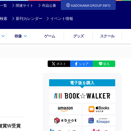
一覧
関連サイト
作品公募
KADOKAWA GROUP INFO
検索
新刊カレンダー
イベント情報
映像
ゲーム
グッズ
スクール
ポスト
シェア
送る
電子版を購入
鍵賞W受賞