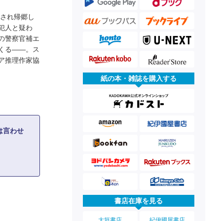
放され帰郷し
犯人と疑わ
の警察官補エ
くる――。ス
ア推理作家協
紙の本・雑誌を購入する
は言わせ
書店在庫を見る
大垣書店
紀伊國屋書店