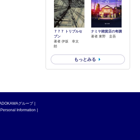
７７７ トリプルセ
ナミヤ雑貨店の奇蹟
ブン
著者 東野 圭吾
著者 伊坂 幸太
郎
もっとみる
ADOKAWAグループ
 Personal Information