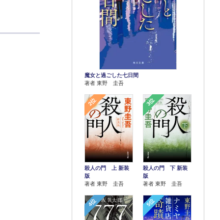
魔女と過ごした七日間
著者 東野 圭吾
2位
3位
殺人の門 上 新装
殺人の門 下 新装
版
版
著者 東野 圭吾
著者 東野 圭吾
4位
5位