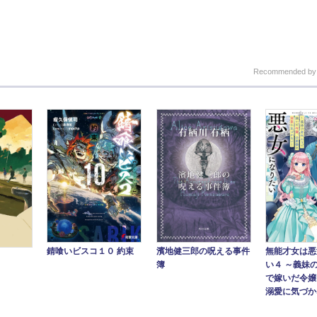
Recommended b
錆喰いビスコ１０ 約束
濱地健三郎の呪える事件
無能才女は悪
簿
い４ ～義妹
で嫁いだ令嬢
溺愛に気づかな