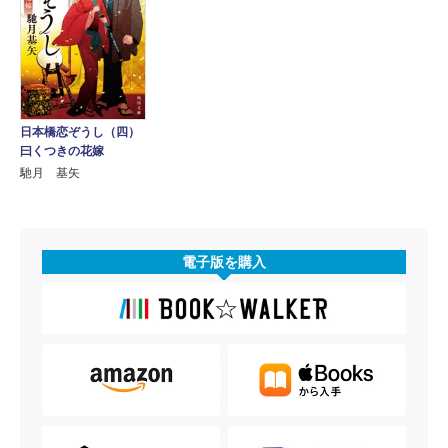
日本橋恋ぞうし（四）
曰くつきの花嫁
馳月 基矢
電子版を購入