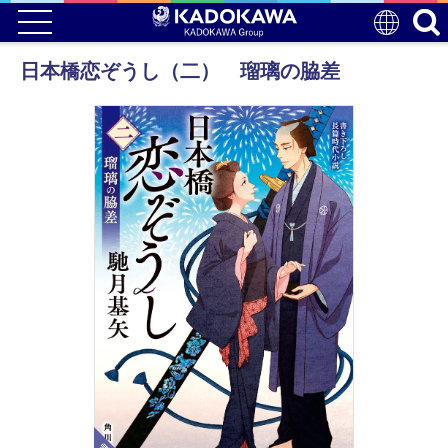
日本橋恋ぞうし（二） 瑠璃の脇差
電子版