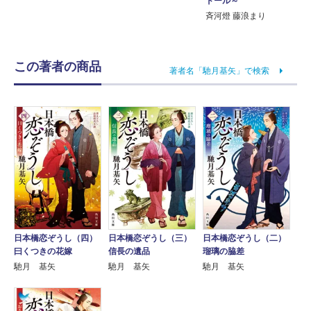
ドール～
斉河燈 藤浪まり
この著者の商品
著者名「馳月基矢」で検索
日本橋恋ぞうし（四）
日本橋恋ぞうし（三）
日本橋恋ぞうし（二）
曰くつきの花嫁
信長の遺品
瑠璃の脇差
馳月 基矢
馳月 基矢
馳月 基矢