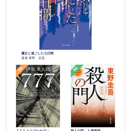
魔女と過ごした七日間
著者 東野 圭吾
2位
3位
７７７ トリプルセブン
殺人の門 上 新装版