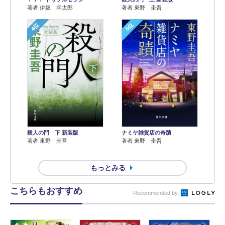
著者 伊坂 幸太郎
著者 東野 圭吾
4位
5位
殺人の門 下 新装版
ナミヤ雑貨店の奇蹟
著者 東野 圭吾
著者 東野 圭吾
もっとみる
こちらもおすすめ
Recommended by