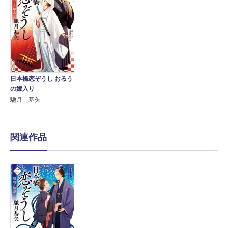
日本橋恋ぞうし おるう
の嫁入り
馳月 基矢
関連作品