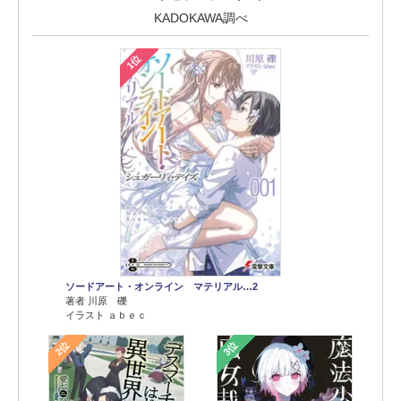
KADOKAWA調べ
1位
ソードアート・オンライン マテリアル…2
著者 川原 礫
イラスト ａｂｅｃ
2位
3位