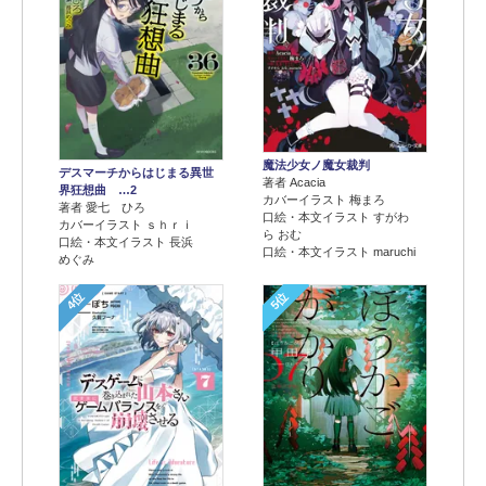
魔法少女ノ魔女裁判
デスマーチからはじまる異世
著者 Acacia
界狂想曲 …2
カバーイラスト 梅まろ
著者 愛七 ひろ
口絵・本文イラスト すがわ
カバーイラスト ｓｈｒｉ
ら おむ
口絵・本文イラスト 長浜
口絵・本文イラスト maruchi
めぐみ
4位
5位