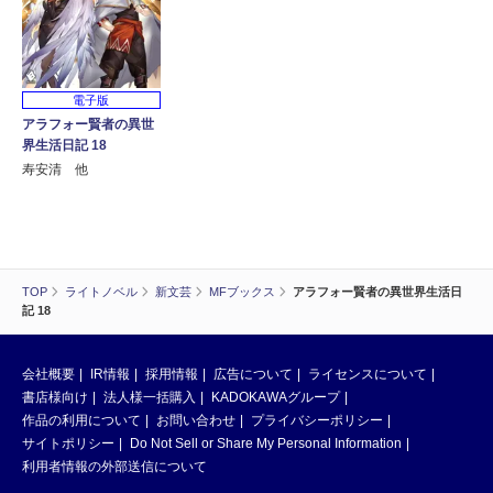
電子版
アラフォー賢者の異世
界生活日記 18
寿安清 他
TOP
ライトノベル
新文芸
MFブックス
アラフォー賢者の異世界生活日
記 18
会社概要
IR情報
採用情報
広告について
ライセンスについて
書店様向け
法人様一括購入
KADOKAWAグループ
作品の利用について
お問い合わせ
プライバシーポリシー
サイトポリシー
Do Not Sell or Share My Personal Information
利用者情報の外部送信について