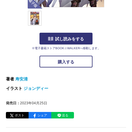
試し読みをする
※電子書籍ストアBOOK☆WALKERへ移動します。
購入する
著者
寿安清
イラスト
ジョンディー
発売日：
2023年04月25日
ポスト
シェア
送る