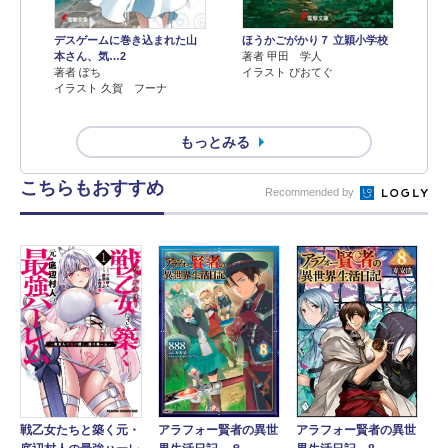
デスゲームに巻き込まれた山
ほうかごがかり７ 立穎小学校
本さん、気…2
著者 甲田 学人
著者 ぽち
イラスト ぴおてぐ
イラスト 久賀 フーナ
もっとみる
こちらもおすすめ
Recommended by
アラフォー賢者の異世
戦乙女たちと築く元・
アラフォー賢者の異世