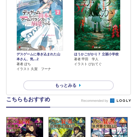
デスゲームに巻き込まれた山
ほうかごがかり７ 立穎小学校
本さん、気…2
著者 甲田 学人
著者 ぽち
イラスト ぴおてぐ
イラスト 久賀 フーナ
もっとみる
こちらもおすすめ
Recommended by