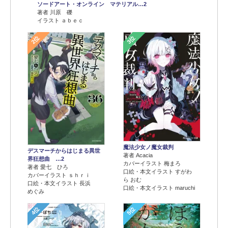
ソードアート・オンライン マテリアル…2
著者 川原 礫
イラスト ａｂｅｃ
2位
3位
魔法少女ノ魔女裁判
デスマーチからはじまる異世
著者 Acacia
界狂想曲 …2
カバーイラスト 梅まろ
著者 愛七 ひろ
口絵・本文イラスト すがわ
カバーイラスト ｓｈｒｉ
ら おむ
口絵・本文イラスト 長浜
口絵・本文イラスト maruchi
めぐみ
4位
5位