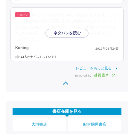
めでたく３巻の壁とやらを突破した４巻目。しか
し、例の学校の野外演習にあれこれ絡む中に自作バイクで
乗り込む賢者というね。つか、とりあえず強いニワトリが
すごいのね巻。例の姉との対決を目前に５巻を待てという
…続きを読む
Koning
2017年08月24日
22
人がナイス！しています
レビューをもっと見る
powered by
書店在庫を見る
大垣書店
紀伊國屋書店