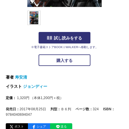
試し読みをする
※電子書籍ストアBOOK☆WALKERへ移動します。
購入する
著者
寿安清
イラスト
ジョンディー
定価：
1,320
円
（本体
1,200
円＋税）
発売日：
2017年08月25日
判型：
Ｂ６判
ページ数：
324
ISBN：
9784040694047
ポスト
シェア
送る