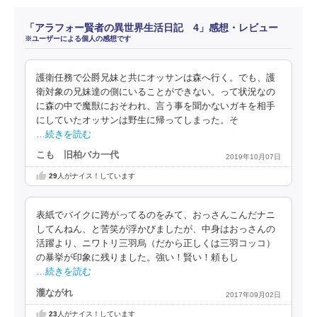
「アラフォー賢者の異世界生活日記 4」感想・レビュー
※ユーザーによる個人の感想です
護衛任務で公爵兄妹と共にオッサンは森へ行く。でも、護
衛対象の兄妹達の側にいることができない。って状況なの
に森の中で魔獣におそわれ、言う事を聞かないガキを相手
にしていたオッサンは野生に帰ってしまった。そ
…続きを読む
こも 旧柏バカ一代
2019年10月07日
29
人がナイス！しています
表紙でバイクに跨がってるのをみて、おっさんこんだナニ
してんねん、と苦笑が浮かびましたが、中身はおっさんの
活躍より、ニワトリ三羽烏（だから正しくは三羽コッコ）
の暴挙が印象に残りました。強い！賢い！頼もし
…続きを読む
瀧ながれ
2017年09月02日
23
人がナイス！しています