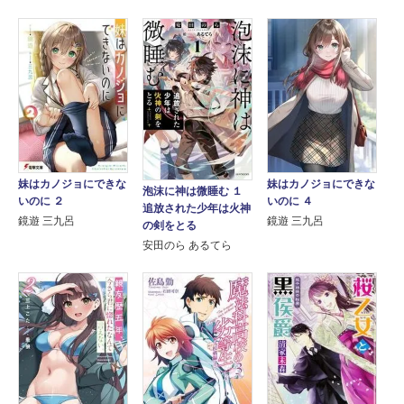
妹はカノジョにできな
妹はカノジョにできな
泡沫に神は微睡む １
いのに ２
いのに ４
追放された少年は火神
鏡遊 三九呂
鏡遊 三九呂
の剣をとる
安田のら あるてら