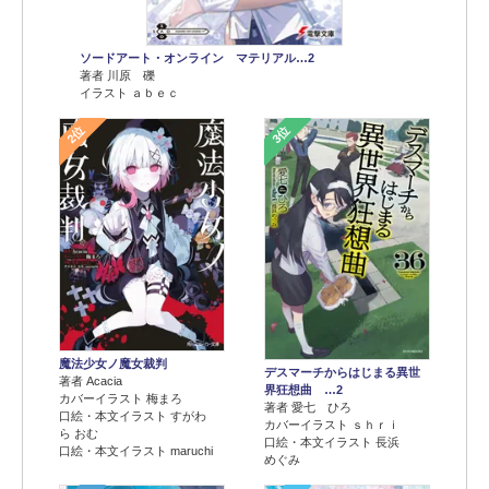
ソードアート・オンライン マテリアル…2
著者 川原 礫
イラスト ａｂｅｃ
2位
3位
魔法少女ノ魔女裁判
デスマーチからはじまる異世
著者 Acacia
界狂想曲 …2
カバーイラスト 梅まろ
著者 愛七 ひろ
口絵・本文イラスト すがわ
カバーイラスト ｓｈｒｉ
ら おむ
口絵・本文イラスト 長浜
口絵・本文イラスト maruchi
めぐみ