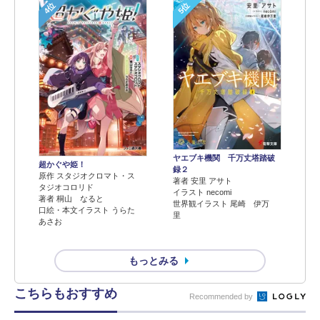
4位
5位
ヤエブキ機関 千万丈塔踏破
超かぐや姫！
録２
原作 スタジオクロマト・ス
著者 安里 アサト
タジオコロリド
イラスト necomi
著者 桐山 なると
世界観イラスト 尾崎 伊万
口絵・本文イラスト うらた
里
あさお
もっとみる
こちらもおすすめ
Recommended by