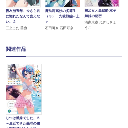
桜乙女と黒侯爵 双子
親友歴五年、今さら君
魔法科高校の劣等生
姉妹の秘密
に惚れたなんて言えな
（３） 九校戦編＜上
い。２
＞
清家未森 ねぎしきょ
うこ
三上こた 垂狼
石田可奈 石田可奈
関連作品
じつは義妹でした。５
～最近できた義理の弟