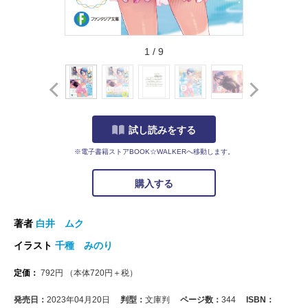
1
/
9
試し読みをする
※電子書籍ストアBOOK☆WALKERへ移動します。
購入する
著者
白井 ムク
イラスト
千種 みのり
定価：
792
円
（本体
720
円＋税）
発売日：
2023年04月20日
判型：
文庫判
ページ数：
344
ISBN：