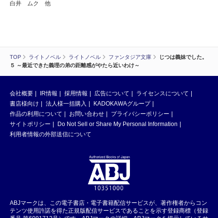
白井 ムク 他
TOP
ライトノベル
ライトノベル
ファンタジア文庫
じつは義妹でした。
５ ～最近できた義理の弟の距離感がやたら近いわけ～
会社概要
IR情報
採用情報
広告について
ライセンスについて
書店様向け
法人様一括購入
KADOKAWAグループ
作品の利用について
お問い合わせ
プライバシーポリシー
サイトポリシー
Do Not Sell or Share My Personal Information
利用者情報の外部送信について
ABJマークは、この電子書店・電子書籍配信サービスが、著作権者からコン
テンツ使用許諾を得た正規版配信サービスであることを示す登録商標（登録