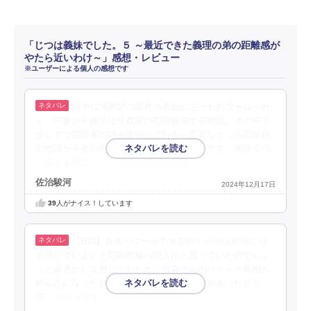
「じつは義妹でした。５ ～最近できた義理の弟の距離感が
やたら近いわけ～」感想・レビュー
※ユーザーによる個人の感想です
前半は演劇部の部長の西山にさそわれプールへ行
く、中盤から後半は月森家の問題解決する物語。その中で
少しずつ芸能界の話も進行して行く。正直なところ芸能界
の物語が今巻の中心にならなくて良かったです。高校での
…続きを読む
佐治駿河
2024年12月17日
39
人がナイス！しています
【BW】真冬のプールで水着回！今回は前回に引
き続いていよいよ芸能界編へ突入かと思っていたのでちょ
っと肩透かしな感じでしたが、月森さんのバイトの真相が
明らかになったり、上田兄妹に新たな動きがあったりと、
芸
…続きを読む