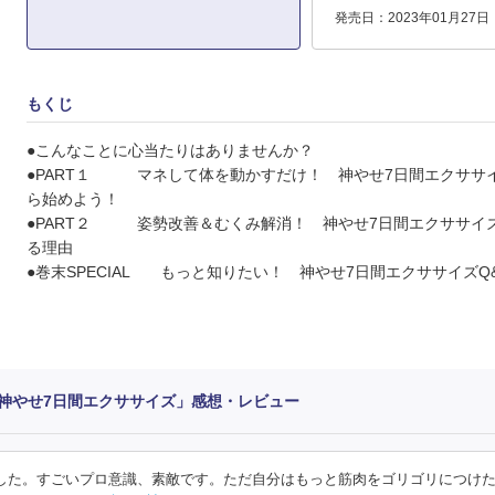
発売日：2023年01月27日
もくじ
●こんなことに心当たりはありませんか？
●PART１ マネして体を動かすだけ！ 神やせ7日間エクササ
ら始めよう！
●PART２ 姿勢改善＆むくみ解消！ 神やせ7日間エクササイ
る理由
●巻末SPECIAL もっと知りたい！ 神やせ7日間エクササイズQ
！神やせ7日間エクササイズ」感想・レビュー
みました。すごいプロ意識、素敵です。ただ自分はもっと筋肉をゴリゴリにつけ