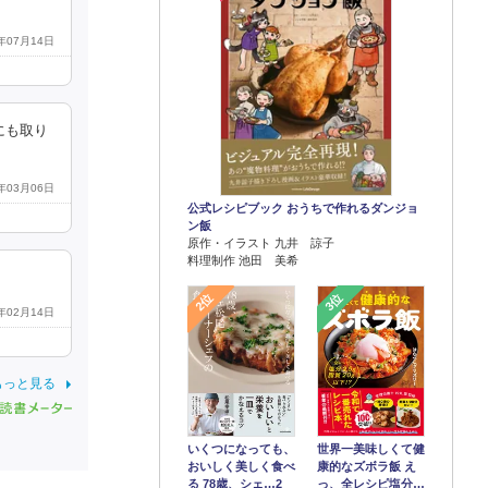
5年07月14日
にも取り
4年03月06日
公式レシピブック おうちで作れるダンジョ
ン飯
原作・イラスト 九井 諒子
料理制作 池田 美希
2位
3位
4年02月14日
もっと見る
世界一美味しくて健
いくつになっても、
康的なズボラ飯 え
おいしく美しく食べ
っ、全レシピ塩分…
る 78歳、シェ…2