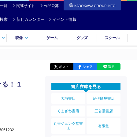
一覧
関連サイト
作品公募
KADOKAWA GROUP INFO
検索
新刊カレンダー
イベント情報
映像
ゲーム
グッズ
スクール
ポスト
シェア
送る
る！ 1
書店在庫を見る
大垣書店
紀伊國屋書店
くまざわ書店
三省堂書店
丸善ジュンク堂書
有隣堂
店
6061232