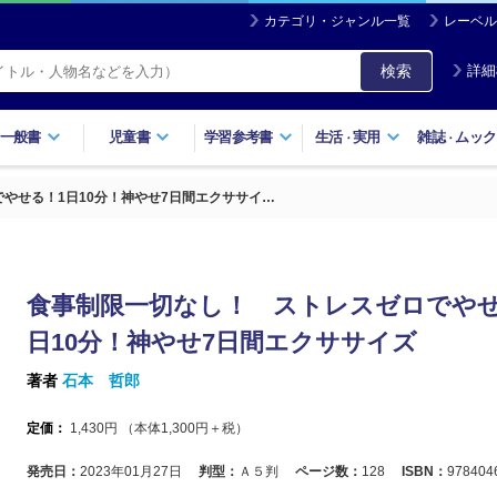
カテゴリ・ジャンル一覧
レーベル
検索
詳細
一般書
児童書
学習参考書
生活
実用
雑誌
ムック
・
・
やせる！1日10分！神やせ7日間エクササイ…
食事制限一切なし！ ストレスゼロでやせ
日10分！神やせ7日間エクササイズ
著者
石本 哲郎
定価：
1,430
円 （本体
1,300
円＋税）
発売日：
2023年01月27日
判型：
Ａ５判
ページ数：
128
ISBN：
978404