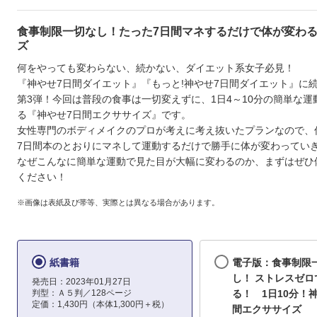
食事制限一切なし！たった7日間マネするだけで体が変わ
ズ
何をやっても変わらない、続かない、ダイエット系女子必見！
『神やせ7日間ダイエット』『もっと!神やせ7日間ダイエット』に
第3弾！今回は普段の食事は一切変えずに、1日4～10分の簡単な運
る『神やせ7日間エクササイズ』です。
女性専門のボディメイクのプロが考えに考え抜いたプランなので、
7日間本のとおりにマネして運動するだけで勝手に体が変わってい
なぜこんなに簡単な運動で見た目が大幅に変わるのか、まずはぜひ
ください！
※画像は表紙及び帯等、実際とは異なる場合があります。
紙書籍
電子版：食事制限
し！ ストレスゼロ
発売日：2023年01月27日
判型：Ａ５判／128ページ
る！ 1日10分！
定価：1,430円（本体1,300円＋税）
間エクササイズ