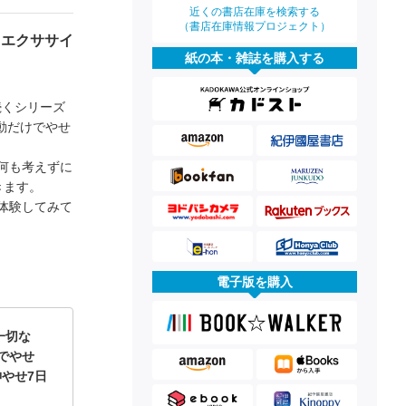
近くの書店在庫を検索する
（書店在庫情報プロジェクト）
るエクササイ
紙の本・雑誌を購入する
続くシリーズ
動だけでやせ
何も考えずに
きます。
体験してみて
電子版を購入
一切な
でやせ
神やせ7日