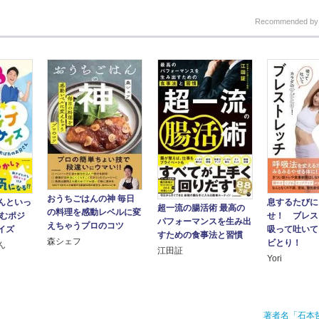
Recommended b
おうちごはんの神 毎日
んといっ
息するたびに
超一流の腸活術 最高の
の料理を感動レベルに変
しむポジ
せ！ ブレス
パフォーマンスを生み出
えちゃうプロのコツ
イズ
吸って吐いて
すための食事法と習慣
森シェフ
ビとり！
ん
江田証
Yori
著者名「石本