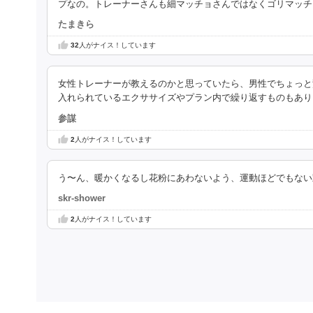
プなの。トレーナーさんも細マッチョさんではなくゴリマッチ
たまきら
32
人がナイス！しています
女性トレーナーが教えるのかと思っていたら、男性でちょっと
入れられているエクササイズやプラン内で繰り返すものもあり
参謀
2
人がナイス！しています
う〜ん、暖かくなるし花粉にあわないよう、運動ほどでもない
skr-shower
2
人がナイス！しています