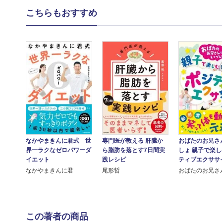
こちらもおすすめ
なかやまきんに君式 世
専門医が教える 肝臓か
おばたのお兄さ
界一ラクなゼロパワーダ
ら脂肪を落とす7日間実
しょ 親子で楽
イエット
践レシピ
ティブエクササ
なかやまきんに君
尾形哲
おばたのお兄さ
この著者の商品