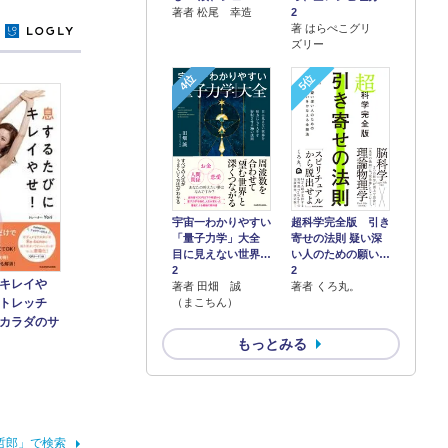
2
著者 松尾 幸造
著 はらぺこグリ
y
ズリー
4位
5位
宇宙一わかりやすい
超科学完全版 引き
「量子力学」大全
寄せの法則 疑い深
目に見えない世界…
い人のための願い…
2
2
キレイや
著者 田畑 誠
著者 くろ丸。
（まこちん）
トレッチ
カラダのサ
もっとみる
哲郎」で検索