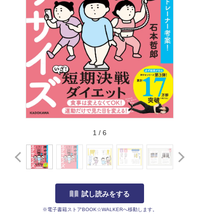
1
/
6
試し読みをする
※電子書籍ストアBOOK☆WALKERへ移動します。