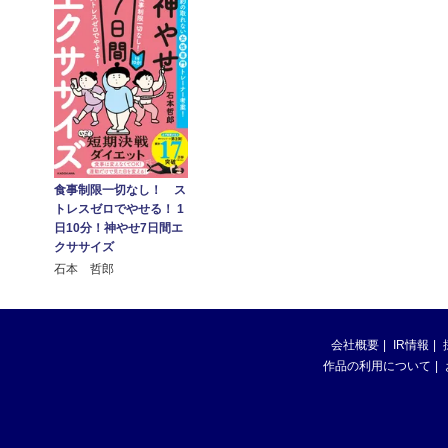
食事制限一切なし！ ス
トレスゼロでやせる！ 1
日10分！神やせ7日間エ
クササイズ
石本 哲郎
会社概要
IR情報
作品の利用について