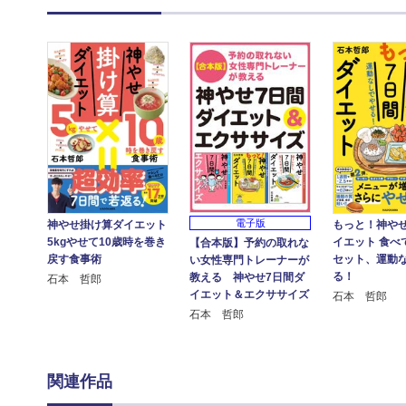
電子版
神やせ掛け算ダイエット
もっと！神やせ
5kgやせて10歳時を巻き
イエット 食べ
【合本版】予約の取れな
戻す食事術
セット、運動
い女性専門トレーナーが
る！
教える 神やせ7日間ダ
石本 哲郎
イエット＆エクササイズ
石本 哲郎
石本 哲郎
関連作品