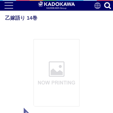
乙嫁語り 14巻
電子版