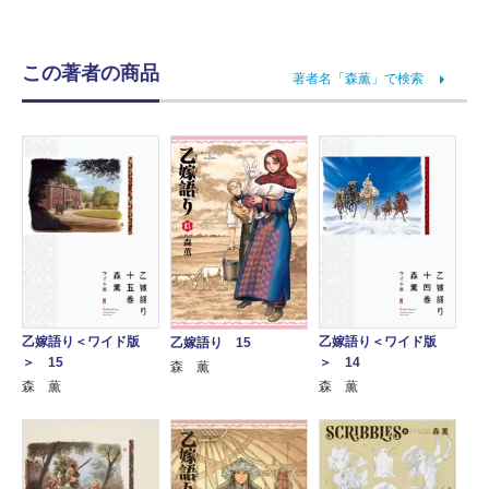
この著者の商品
著者名「森薫」で検索
乙嫁語り＜ワイド版
乙嫁語り＜ワイド版
乙嫁語り 15
＞ 15
＞ 14
森 薫
森 薫
森 薫