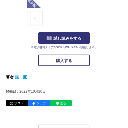
試し読みをする
※電子書籍ストアBOOK☆WALKERへ移動します。
購入する
著者
森 薫
発売日：
2022年10月20日
ポスト
シェア
送る