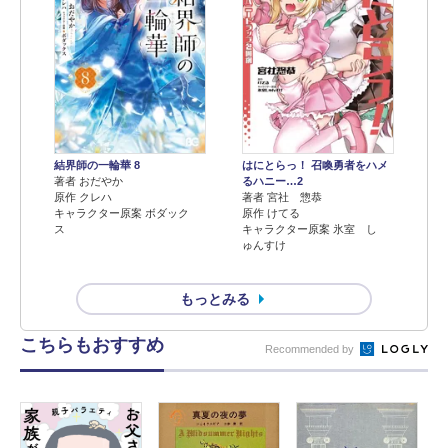
結界師の一輪華 8
はにとらっ！ 召喚勇者をハメ
著者 おだやか
るハニー…2
原作 クレハ
著者 宮社 惣恭
キャラクター原案 ボダック
原作 けてる
ス
キャラクター原案 氷室 し
ゅんすけ
もっとみる
こちらもおすすめ
Recommended by