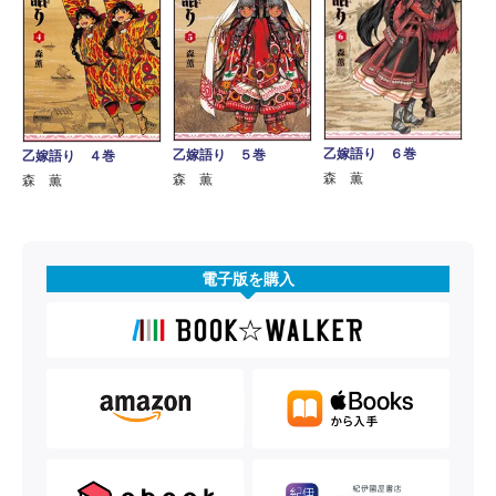
乙嫁語り ６巻
乙嫁語り ５巻
乙嫁語り ４巻
森 薫
森 薫
森 薫
電子版を購入