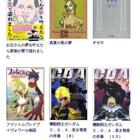
オセロ
真夏の夜の夢
お父さんの夢を叶えた
ら家族が愛で溢れまし
た
機動戦士ガンダム
ファントムブレイブ
機動戦士ガンダム
Ｃ．Ｄ．Ａ．若き彗星
イヴォワール物語
Ｃ．Ｄ．Ａ．若き彗星
の肖像 （８）
の肖像 （１０）