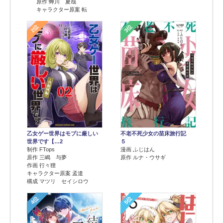
原作 蝉川 夏哉
キャラクター原案 転
2位
3位
乙女ゲー世界はモブに厳しい
不老不死少女の苗床旅行記
世界です【…2
５
制作 FTops
漫画 ふじはん
原作 三嶋 与夢
原作 ルナ・ウサギ
作画 行々狸
キャラクター原案 孟達
構成 マツリ セイシロウ
4位
5位