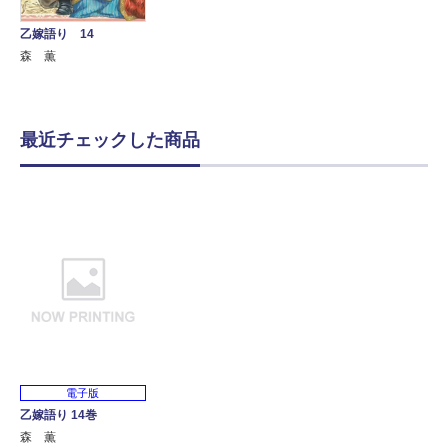
乙嫁語り 14
森 薫
最近チェックした商品
電子版
乙嫁語り 14巻
森 薫