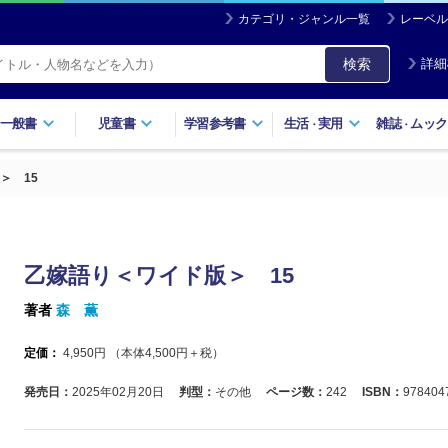
カテゴリ・ジャンル一覧
レーベル
検索
詳細
一般書
児童書
学習参考書
生活
実用
雑誌
ムック
・
・
＞ 15
乙嫁語り＜ワイド版＞ 15
著者
森 薫
定価：
4,950
円 （本体
4,500
円＋税）
発売日：
2025年02月20日
判型：
その他
ページ数：
242
ISBN：
978404