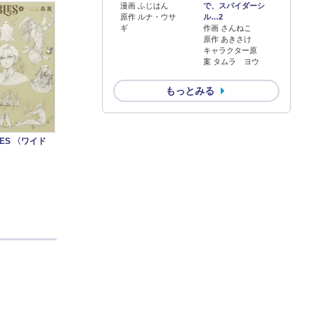
漫画 ふじはん
で、スパイダーシ
原作 ルナ・ウサ
ル…2
ギ
作画 さんねこ
原作 あきさけ
キャラクター原
案 タムラ ヨウ
もっとみる
LES 〈ワイド