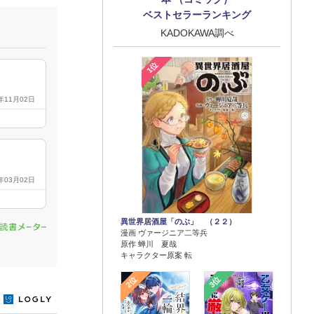
ベストセラーランキング
KADOKAWA調べ
1位
5年11月02日
5年03月02日
異世界居酒屋「のぶ」 （２２）
漫画 ヴァージニア二等兵
原作 蝉川 夏哉
キャラクター原案 転
2位
3位
y