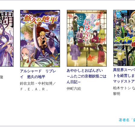
異世界スーパ
あやかしとおばんざい
アルシャード リプレ
トを経営しま
～ふたごの京都妖怪ごは
イ 悠久の地平
矢隆
マッドストア
ん日記～
鈴吹太郎・中村知博／
柏木サトシ 
仲町六絵
Ｆ．Ｅ．Ａ．Ｒ．
黎明
著者名「