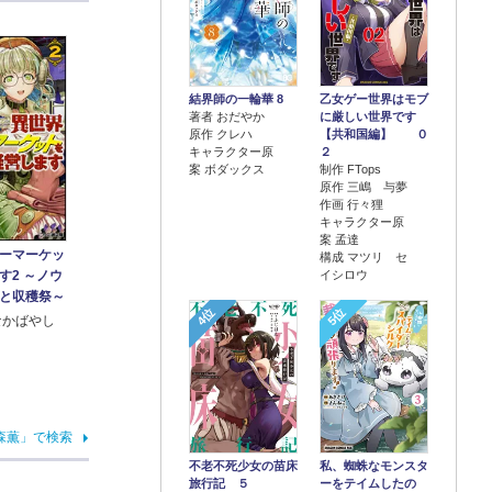
結界師の一輪華 8
乙女ゲー世界はモブ
著者 おだやか
に厳しい世界です
原作 クレハ
【共和国編】 ０
キャラクター原
２
案 ボダックス
制作 FTops
原作 三嶋 与夢
作画 行々狸
キャラクター原
案 孟達
ーマーケッ
構成 マツリ セ
イシロウ
す2 ～ノウ
と収穫祭～
4位
5位
なかばやし
森薫」で検索
不老不死少女の苗床
私、蜘蛛なモンスタ
旅行記 ５
ーをテイムしたの