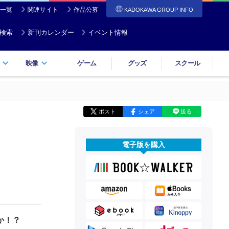
一覧
関連サイト
作品公募
KADOKAWA GROUP INFO
検索
新刊カレンダー
イベント情報
映像
ゲーム
グッズ
スクール
ポスト
シェア
送る
電子版を購入
か！？