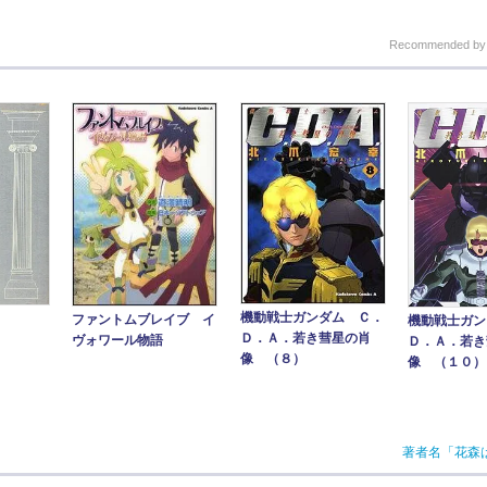
Recommended b
機動戦士ガンダム Ｃ．
ファントムブレイブ イ
機動戦士ガン
Ｄ．Ａ．若き彗星の肖
ヴォワール物語
Ｄ．Ａ．若き
像 （８）
像 （１０）
著者名「花森