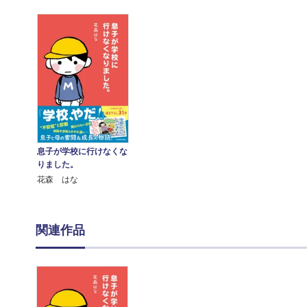
息子が学校に行けなくな
りました。
花森 はな
関連作品