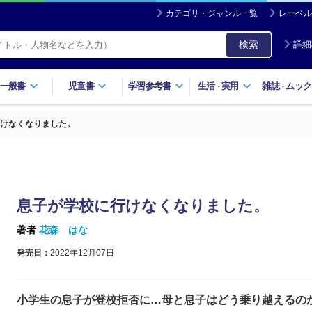
カテゴリ・ジャンル一覧
レーベル
検索
詳細
一般書
児童書
学習参考書
生活
実用
雑誌
ムック
・
・
けなくなりました。
息子が学校に行けなくなりました。
著者
花森 はな
発売日：
2022年12月07日
小学生の息子が登校拒否に…母と息子はどう乗り越えるの