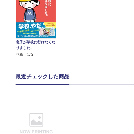
息子が学校に行けなくな
りました。
花森 はな
最近チェックした商品