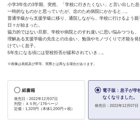
小学3年生の3学期、突然、「学校に行きたくない」と言い出した息
一時的なものかと思っていたが、念のため病院にかかると…。
普通学級から支援学級に移り、通院しながら、学校に行けるよう親
日々が始まった。
協力的ではない旦那、学校や病院とのすれ違いに思い悩みつつも、
理解ある支援学級の先生との出会い、勉強やモノづくりで才能を発
けていく息子。
5年生になる頃には登校拒否が緩和されていき…。
※画像は表紙及び帯等、実際とは異なる場合があります。
紙書籍
電子版：息子が学
なくなりました。
発売日：2022年12月07日
判型：Ａ５判／176ページ
発売日：2022年12月07日
定価：1,320円（本体1,200円＋税）