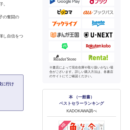
子。
子の奮闘の
揮し自信をつ
※書店によって現在在庫や取り扱いがない場
合がございます。詳しい購入方法は、各書店
のサイトにてご確認ください。
校に行け
本 （一般書）
ベストセラーランキング
KADOKAWA調べ
1位