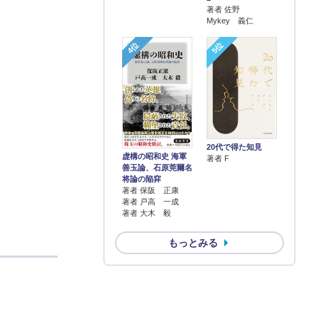
著者 佐野
Mykey 義仁
4位
5位
20代で得た知見
虚構の昭和史 海軍
著者 F
善玉論、石原莞爾名
将論の陥穽
著者 保阪 正康
著者 戸高 一成
著者 大木 毅
もっとみる