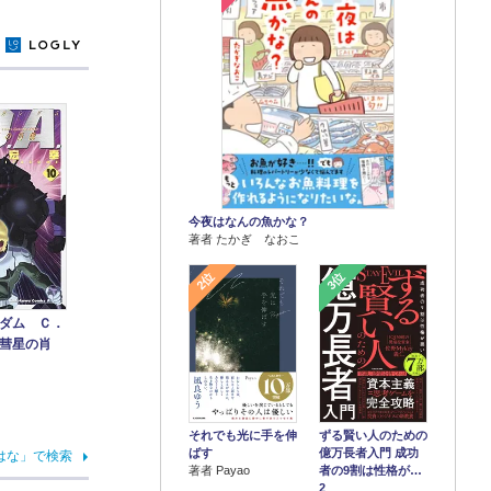
y
今夜はなんの魚かな？
著者 たかぎ なおこ
2位
3位
ダム Ｃ．
彗星の肖
それでも光に手を伸
ずる賢い人のための
ばす
億万長者入門 成功
はな」で検索
著者 Payao
者の9割は性格が…
2