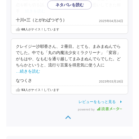
恋を断ち切る話。男側にすれば、勝手に片思いしてきた相
手
…続きを読む
十川×三（とがわばつぞう）
2025年04月24日
68
人がナイス！しています
クレイジー沙耶香さん、２冊目。とても、まみまぬんでら
でした。中でも「丸の内魔法少女ミラクリーナ」「変容」
がもはや、なもむを通り越してまみまぬんでらでした。ど
ちらかというと、流行り言葉を得意気に使う人に
…続きを読む
なつくさ
2023年03月18日
53
人がナイス！しています
レビューをもっと見る
powered by