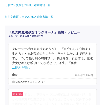
カドブン夏推し2023／対象書籍一覧
角川文庫夏フェア2025／対象書籍一覧
「丸の内魔法少女ミラクリーナ」感想・レビュー
※ユーザーによる個人の感想です
クレージー感はやや控えめながら、「自分らしく心地よく
生きる」とまあ普通のとこから、そっちにそこまで行きま
すか…?って振り切る村田ワールドは健在。表題作は、魔法
少女なめんな!変身！てな感じで、痛快。「秘密
…続きを読む
rico
2024年02月24日
103
人がナイス！しています
面白い。著者ならではの視点による短編４話。豊
かな想像力▼①魔法少女。好きな話。こっそり変身する事
で周囲に感じの良い人に映るなら、全然良いと思う！②初