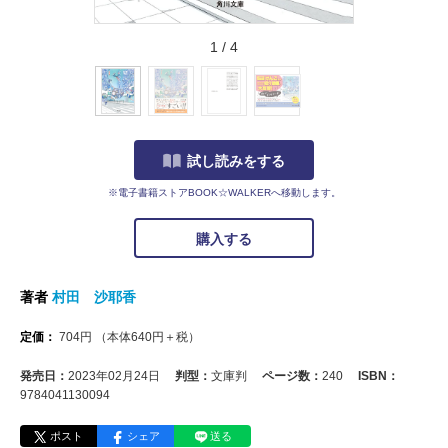
1
/
4
試し読みをする
※電子書籍ストアBOOK☆WALKERへ移動します。
購入する
著者
村田 沙耶香
定価：
704
円
（本体
640
円＋税）
発売日：
2023年02月24日
判型：
文庫判
ページ数：
240
ISBN：
9784041130094
ポスト
シェア
送る