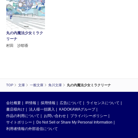
丸の内魔法少女ミラク
リーナ
村田 沙耶香
TOP
文庫
一般文庫
角川文庫
丸の内魔法少女ミラクリーナ
会社概要
IR情報
採用情報
広告について
ライセンスについて
書店様向け
法人様一括購入
KADOKAWAグループ
作品の利用について
お問い合わせ
プライバシーポリシー
サイトポリシー
Do Not Sell or Share My Personal Information
利用者情報の外部送信について