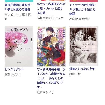
あやかし和菓子処かの
警視庁魔獣対策室 狼
メイデーア転生物語
こ庵 マカロンと恋す
刑事と目覚めの賢者
６ 片想いから始まる
る白猫
物語
ヨシビロコウ 巖本英
高橋由太 前田ミック
利
友麻碧 雨壱絵穹
道徳という名の少年
ワケあり男装令嬢、ラ
ピンクとグレー
イバルから求婚される
桜庭一樹
加藤シゲアキ
〈上〉 「あなたとの
結婚なんてお断りで
す...
江本マシメサ