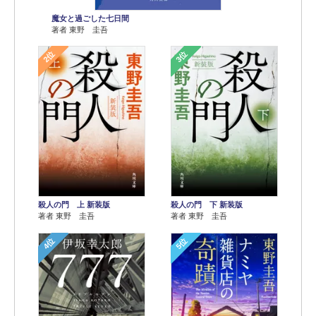
魔女と過ごした七日間
著者 東野 圭吾
2位
3位
殺人の門 上 新装版
殺人の門 下 新装版
著者 東野 圭吾
著者 東野 圭吾
4位
5位