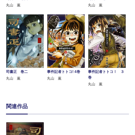
丸山 薫
丸山 薫
司書正 巻二
事件記者トトコ! 4巻
事件記者トトコ！ ３
巻
丸山 薫
丸山 薫
丸山 薫
関連作品