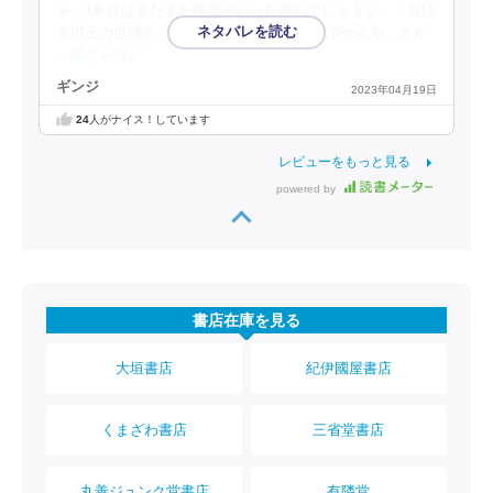
ｗ。1巻目はまだまだ序章といった感じでしょうか。「宮廷
＆国王の世継ぎ」とくると、陰謀やらなんやかんや…とか
…続きを読む
ギンジ
2023年04月19日
24
人がナイス！しています
レビューをもっと見る
powered by
書店在庫を見る
大垣書店
紀伊國屋書店
くまざわ書店
三省堂書店
丸善ジュンク堂書店
有隣堂