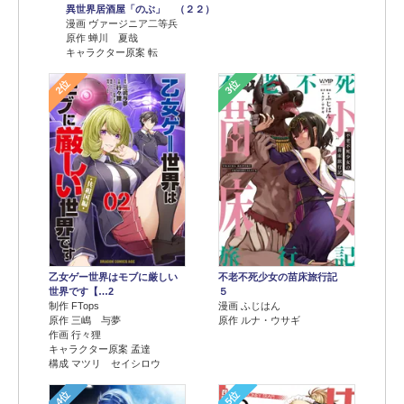
異世界居酒屋「のぶ」 （２２）
漫画 ヴァージニア二等兵
原作 蝉川 夏哉
キャラクター原案 転
2位
3位
乙女ゲー世界はモブに厳しい
不老不死少女の苗床旅行記
世界です【…2
５
制作 FTops
漫画 ふじはん
原作 三嶋 与夢
原作 ルナ・ウサギ
作画 行々狸
キャラクター原案 孟達
構成 マツリ セイシロウ
4位
5位