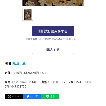
試し読みをする
※電子書籍ストアBOOK☆WALKERへ移動します。
購入する
著者
丸山 薫
定価：
946
円
（本体
860
円＋税）
発売日：
2023年01月14日
判型：
Ｂ６判
ページ数：
224
ISBN：
9784047371750
ポスト
シェア
送る