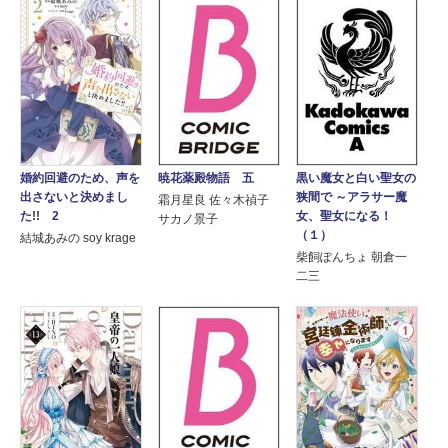
婚約回避のため、声を
暁花薬殿物語 五
黒い魔女と白い聖女の
出さないと決めまし
狭間で ～アラサー魔
霜月星良 佐々木禎子
た!! 2
女、聖女になる！
サカノ景子
（１）
結城あみの soy krage
柴飼ぽんちょ 朝倉一
二三