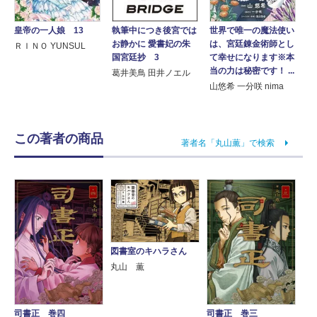
皇帝の一人娘 13
世界で唯一の魔法使い
執筆中につき後宮では
は、宮廷錬金術師とし
お静かに 愛書妃の朱
ＲＩＮＯ YUNSUL
て幸せになります※本
国宮廷抄 3
当の力は秘密です！ ...
葛井美鳥 田井ノエル
山悠希 一分咲 nima
この著者の商品
著者名「丸山薫」で検索
図書室のキハラさん
丸山 薫
司書正 巻四
司書正 巻三