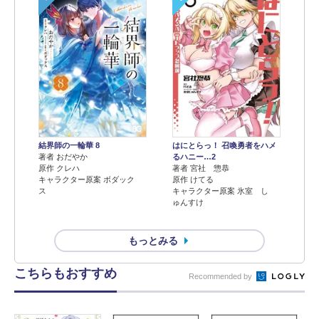
結界師の一輪華 8
はにとらっ！ 召喚勇者をハメ
著者 おだやか
るハニー…2
原作 クレハ
著者 宮社 惣恭
キャラクター原案 ボダック
原作 けてる
ス
キャラクター原案 氷室 し
ゅんすけ
もっとみる
こちらもおすすめ
Recommended by