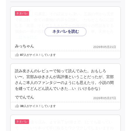
「司書正」その設定から凄い。王族の中から天意
で選ばれ、全ての書物の内容を記憶し、たちどころにに諳
じる「装置」そして１人きりでその身の回りの世話をする
側女の一番の役割は「なるべく長く生かす」事。天意を占
…続きを読む
みっちゃん
2026年05月21日
87
人がナイス！しています
読み友さんのレビューで知って読んでみた。おもしろ
い〜。宮部みゆきさんが高評価ということだったが、宮部
さんご本人のファンタジーのようにも思えたり。小説の間
を縫ってどんどん読んでいきた…い（いけるかな）
ででんでん
2026年05月27日
38
人がナイス！しています
借り読み。まず装丁が(帯まで…)とても凝ってい
て、こういう本って手に取るとワクワクしてしまいますね