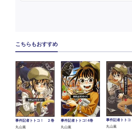
こちらもおすすめ
事件記者トトコ
事件記者トトコ！ ２巻
事件記者トトコ! 4巻
丸山薫
丸山薫
丸山薫