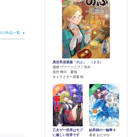
ズの作品一覧
異世界居酒屋「のぶ」 （２２）
漫画 ヴァージニア二等兵
原作 蝉川 夏哉
キャラクター原案 転
2位
3位
乙女ゲー世界はモブ
結界師の一輪華 8
に厳しい世界です
著者 おだやか