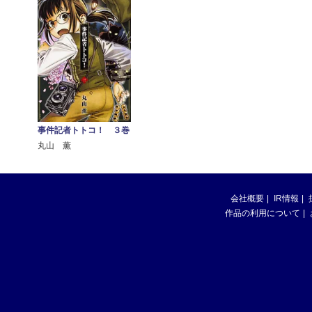
事件記者トトコ！ ３巻
丸山 薫
会社概要
IR情報
作品の利用について