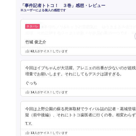
「事件記者トトコ！ ３巻」感想・レビュー
※ユーザーによる個人の感想です
■本作のノリ&キャラの雰囲気に、ゆうきまさみ先生
登場。それに対するツッコミの数々が作品の華の一つです。特
竹城 俊之介
62
人がナイス！しています
今回はイブちゃんが大活躍。アレニェの出番が少ないのが超残
増量でお願いします。それにしてもデスクは謎すぎる。
ぐっち
14
人がナイス！しています
今回は上野公園の蘇る死体取材でライバル誌の記者・葛城登場
疑（前中後編）、それにトトコ歯医者に行くの巻。相変わらず
T.Y.
13
人がナイス！しています