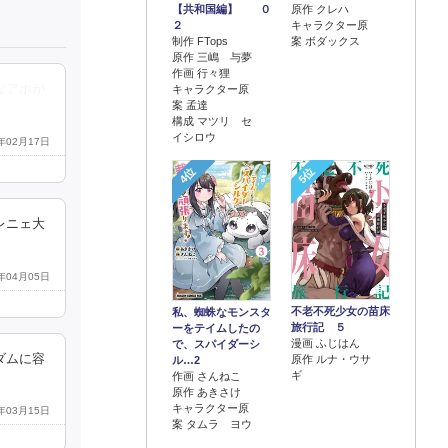
【共和国編】 ０
原作 クレハ
２
キャラクター原
制作 FTops
案 ボダックス
原作 三嶋 与夢
作画 行々狸
なアホが
キャラクター原
案 孟達
構成 マツリ セ
イシロウ
3年02月17日
4位
5位
レニェ大
5年04月05日
不老不死少女の苗床
私、蜘蛛なモンスタ
旅行記 ５
ーをテイムしたの
漫画 ふじはん
で、スパイダーシ
ダムに容
原作 ルナ・ウサ
ル…2
ギ
作画 さんねこ
原作 あきさけ
キャラクター原
5年03月15日
案 タムラ ヨウ