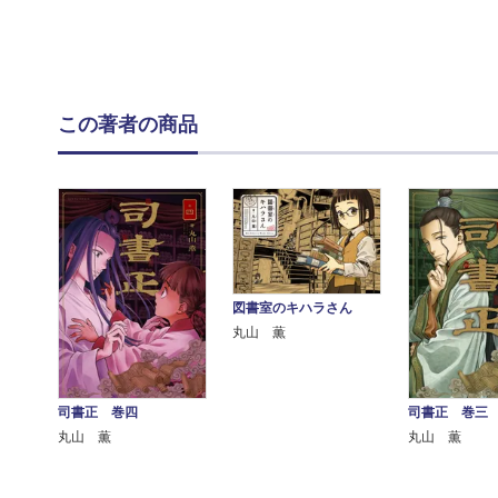
この著者の商品
図書室のキハラさん
丸山 薫
司書正 巻四
司書正 巻三
丸山 薫
丸山 薫