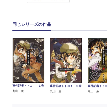
同じシリーズの作品
事件記者トトコ！ １巻
事件記者トトコ！ ２巻
事件記者トト
丸山 薫
丸山 薫
丸山 薫