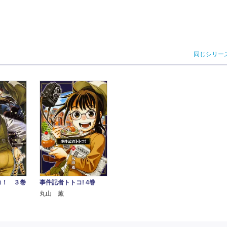
同じシリー
コ！ ３巻
事件記者トトコ! 4巻
丸山 薫