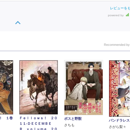
レビューを
powered by
Recommended b
！ １巻
Ｆｅｌｌｏｗｓ！ ２０
ボスと野獣
パンドラレス
１１‐ＤＥＣＥＭＢＥ
さちも
さがら梨々
Ｒ ｖｏｌｕｍｅ ２０