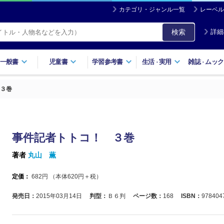
カテゴリ・ジャンル一覧
レーベル
検索
詳細
一般書
児童書
学習参考書
生活
実用
雑誌
ムック
・
・
３巻
事件記者トトコ！ ３巻
著者
丸山 薫
定価：
682
円 （本体
620
円＋税）
発売日：
2015年03月14日
判型：
Ｂ６判
ページ数：
168
ISBN：
978404