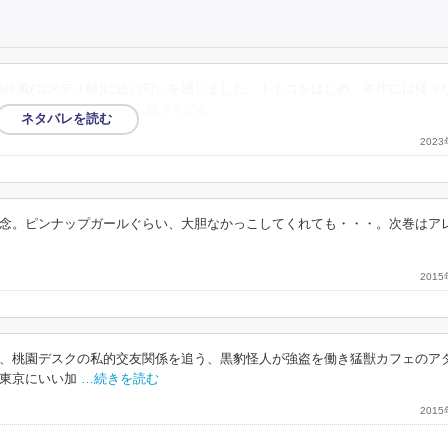
の作風(コメディ時)に近い匂いを感じました。トトコをはじめ、本作には様々
にケーサツの皆さんと
…続きを読む
202
念。ピンナップガールぐらい、大胆なかっこしてくれても・・・。次巻はア
201
、桃園デスクの私的交友関係を追う、黒豹怪人が強盗を働き猛獣カフェのア
東京にいい加
…続きを読む
201