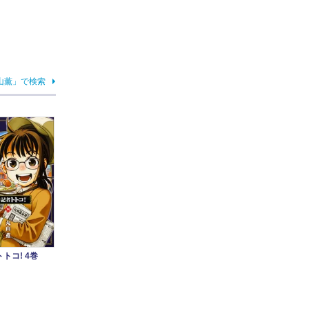
山薫」で検索
トコ! 4巻