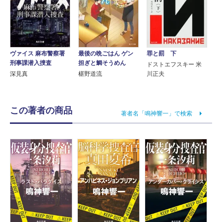
ヴァイス 麻布警察署
最後の晩ごはん ゲン
罪と罰 下
刑事課潜入捜査
担ぎと鯛そうめん
ドストエフスキー 米
深見真
椹野道流
川正夫
この著者の商品
著者名「鳴神響一」で検索