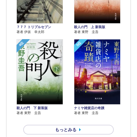
７７７ トリプルセブン
殺人の門 上 新装版
著者 伊坂 幸太郎
著者 東野 圭吾
4位
5位
殺人の門 下 新装版
ナミヤ雑貨店の奇蹟
著者 東野 圭吾
著者 東野 圭吾
もっとみる