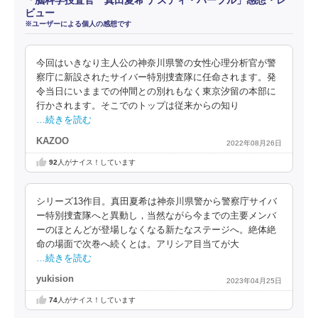
「脳科学捜査官 真田夏希 ナスティ・パープル」感想・レ
ビュー
※ユーザーによる個人の感想です
今回はいきなり主人公の神奈川県警の女性心理分析官が警
察庁に新設されたサイバー特別捜査隊に任命されます。発
令当日にいままでの仲間との別れもなく東京汐留の本部に
行かされます。そこでのトップは従来からの知り
…続きを読む
KAZOO
2022年08月26日
92
人がナイス！しています
シリーズ13作目。真田夏希は神奈川県警から警察庁サイバ
ー特別捜査隊へと異動し，当然ながら今までの主要メンバ
ーのほとんどが登場しなくなる新たなステージへ。絶体絶
命の場面で次巻へ続くとは。アリシア目当てが大
…続きを読む
yukision
2023年04月25日
74
人がナイス！しています