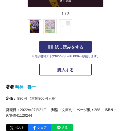
1
/
3
試し読みをする
※電子書籍ストアBOOK☆WALKERへ移動します。
購入する
著者
鳴神 響一
定価：
880
円
（本体
800
円＋税）
発売日：
2022年07月21日
判型：
文庫判
ページ数：
288
ISBN：
9784041128244
ポスト
シェア
送る