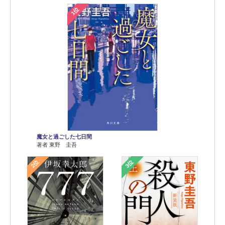
1位
魔女と過ごした七日間
著者 東野 圭吾
2位
3位