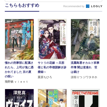
こちらもおすすめ
Recommended by
憧れの刑事部に配属さ
サトリの花嫁 ～旦那
流麗島署オカルト班事
れたら、上司が鬼に憑
様と私の帝都謎解き診
件簿 闇は道連れ 世
かれてました 京の夏
療録～
は裁け
の呪い
栗原ちひろ
須垣りつ ジワタネホ
飛野猶 ｖｉｅｎｔ