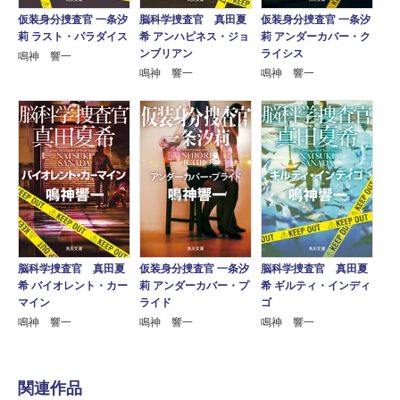
仮装身分捜査官 一条汐
脳科学捜査官 真田夏
仮装身分捜査官 一条汐
莉 ラスト・パラダイス
希 アンハピネス・ジョ
莉 アンダーカバー・ク
ンブリアン
ライシス
鳴神 響一
鳴神 響一
鳴神 響一
脳科学捜査官 真田夏
仮装身分捜査官 一条汐
脳科学捜査官 真田夏
希 バイオレント・カー
莉 アンダーカバー・プ
希 ギルティ・インディ
マイン
ライド
ゴ
鳴神 響一
鳴神 響一
鳴神 響一
関連作品