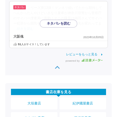
シリーズ第13弾！マンネリ続いてたから期待して
へんかったんやけどいきなり夏希が神奈川県警から警察庁
のサイバー捜査局に異動！そこの隊長は織田さんでサイバ
ー犯罪から国民を守るってポジション！目先が変わってま
…続きを読む
大阪魂
2023年10月05日
51
人がナイス！しています
レビューをもっと見る
powered by
書店在庫を見る
大垣書店
紀伊國屋書店