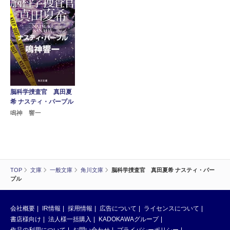
脳科学捜査官 真田夏
希 ナスティ・パープル
鳴神 響一
TOP
文庫
一般文庫
角川文庫
脳科学捜査官 真田夏希 ナスティ・パー
プル
会社概要
IR情報
採用情報
広告について
ライセンスについて
書店様向け
法人様一括購入
KADOKAWAグループ
作品の利用について
お問い合わせ
プライバシーポリシー