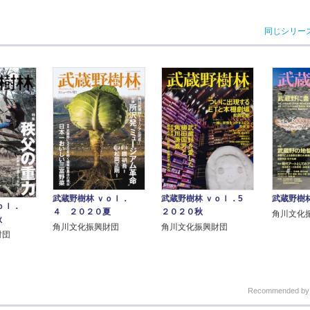
同じシリー
武蔵野樹林 ｖｏｌ．
武蔵野樹林 ｖｏｌ．5
武蔵野樹林
ｏｌ．
４ ２０２０夏
２０２０秋
角川文化
秋
角川文化振興財団
角川文化振興財団
財団
Recommended b