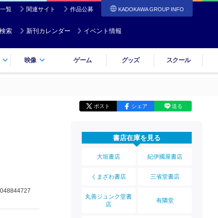
一覧
関連サイト
作品公募
KADOKAWA GROUP INFO
検索
新刊カレンダー
イベント情報
映像
ゲーム
グッズ
スクール
ポスト
シェア
送る
書店在庫を見る
大垣書店
紀伊國屋書店
くまざわ書店
三省堂書店
048844727
丸善ジュンク堂書
有隣堂
店