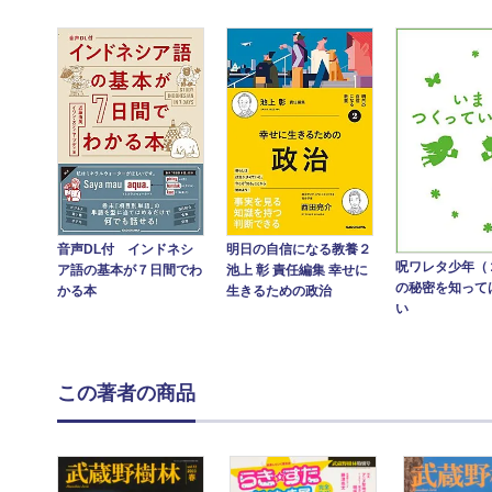
音声DL付 インドネシ
明日の自信になる教養２
呪ワレタ少年（
ア語の基本が７日間でわ
池上 彰 責任編集 幸せに
の秘密を知って
かる本
生きるための政治
い
この著者の商品