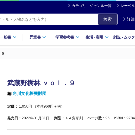
カテゴリ・ジャンル一覧
レーベル
検索
詳細
一般書
児童書
学習参考書
生活
実用
雑誌
ムック
・
・
．９
武蔵野樹林 ｖｏｌ．９
編
角川文化振興財団
定価：
1,056
円 （本体
960
円＋税）
発売日：
2022年01月31日
判型：
Ａ４変形判
ページ数：
96
ISBN：
9784