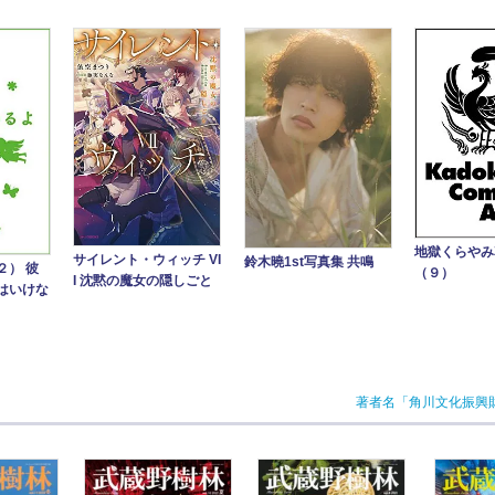
地獄くらや
サイレント・ウィッチ VI
鈴木曉1st写真集 共鳴
２） 彼
（９）
I 沈黙の魔女の隠しごと
はいけな
著者名「角川文化振興