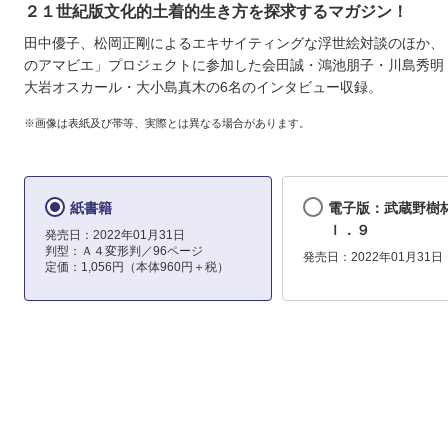
２１世紀版文化的土着的生き方を探求するマガジン！
田中優子、松岡正剛によるエキサイティングな浮世絵対談のほか、
のアマビエ」プロジェクトに参加した会田誠・鴻池朋子・川島秀明
大岩オスカール・大小島真木の6名のインタビュー収録。
※画像は表紙及び帯等、実際とは異なる場合があります。
紙書籍
電子版：武蔵野樹
ｌ．９
発売日：2022年01月31日
判型：Ａ４変形判／96ページ
発売日：2022年01月31日
定価：1,056円（本体960円＋税）