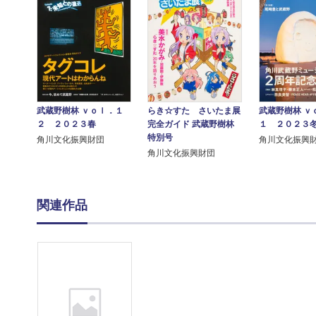
武蔵野樹林 ｖｏｌ．１
らき☆すた さいたま展
武蔵野樹林 ｖ
２ ２０２３春
完全ガイド 武蔵野樹林
１ ２０２３
特別号
角川文化振興財団
角川文化振興
角川文化振興財団
関連作品