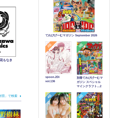
てれびげーむマガジン September 2026
2位
3位
み花もなき
spoon.2Di
別冊てれびげーむマ
vol.136
ガジン スペシャル
マインクラフト…2
4位
5位
財団」で検索