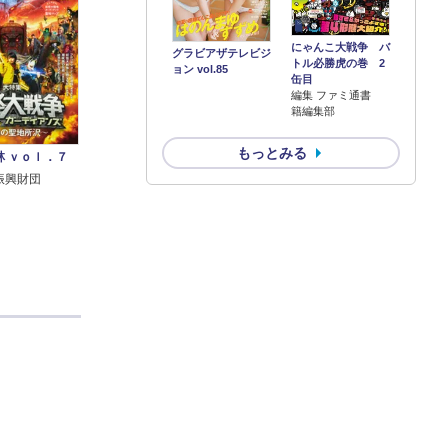
にゃんこ大戦争 バ
グラビアザテレビジ
トル必勝虎の巻 2
ョン vol.85
缶目
編集 ファミ通書
籍編集部
もっとみる
林 ｖｏｌ．７
振興財団