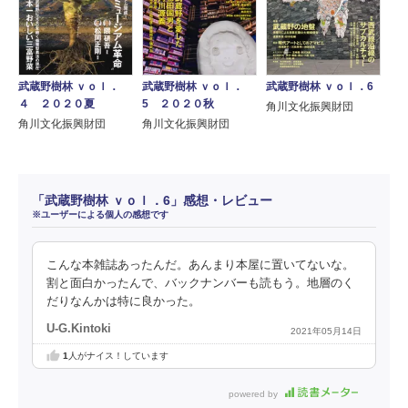
武蔵野樹林 ｖｏｌ．
武蔵野樹林 ｖｏｌ．
武蔵野樹林 ｖｏｌ．6
４ ２０２０夏
5 ２０２０秋
角川文化振興財団
角川文化振興財団
角川文化振興財団
「武蔵野樹林 ｖｏｌ．6」感想・レビュー
※ユーザーによる個人の感想です
こんな本雑誌あったんだ。あんまり本屋に置いてないな。
割と面白かったんで、バックナンバーも読もう。地層のく
だりなんかは特に良かった。
U-G.Kintoki
2021年05月14日
1
人がナイス！しています
powered by