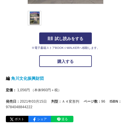
試し読みをする
※電子書籍ストアBOOK☆WALKERへ移動します。
購入する
編
角川文化振興財団
定価：
1,056
円
（本体
960
円＋税）
発売日：
2021年03月15日
判型：
Ａ４変形判
ページ数：
96
ISBN：
9784048844222
ポスト
シェア
送る