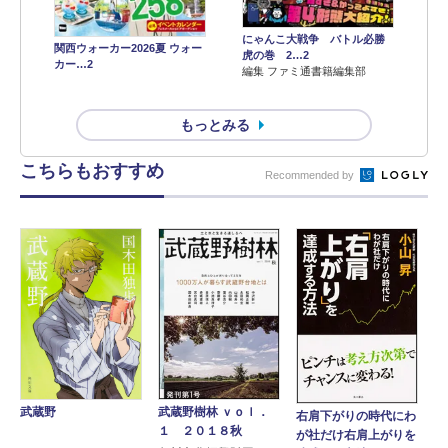
にゃんこ大戦争 バトル必勝
関西ウォーカー2026夏 ウォー
虎の巻 2…2
カー…2
編集 ファミ通書籍編集部
もっとみる
こちらもおすすめ
Recommended by
武蔵野樹林 ｖｏｌ．
武蔵野
右肩下がりの時代にわ
１ ２０１８秋
が社だけ右肩上がりを