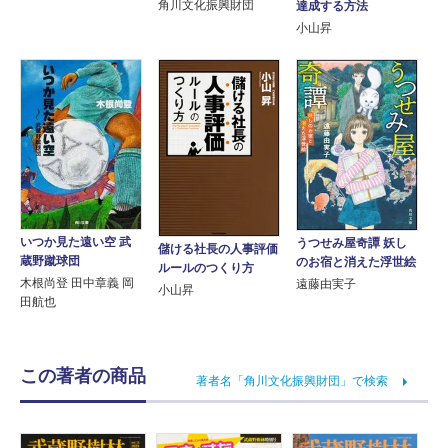
角川文化振興財団
達成する方法
小山昇
いつか見た遠い空 武
うつせみ屋奇譚 妖し
儲ける社長の人事評価
蔵野蹴球団
のお宿と消えた浮世絵
ルールのつくり方
木根尚登 田中章義 岡
遠藤由実子
小山昇
田航也
この著者の商品
著者名「角川文化振興財団」で検索