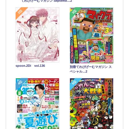
てれびげーむマガジン Septemb…2
2位
3位
spoon.2Di vol.136
別冊てれびげーむマガジン ス
ペシャル…2
4位
5位