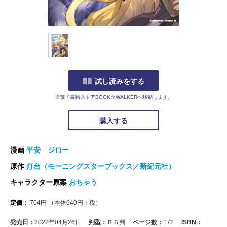
試し読みをする
※電子書籍ストアBOOK☆WALKERへ移動します。
購入する
漫画
平安 ジロー
原作
灯台（モーニングスターブックス／新紀元社）
キャラクター原案
おちゃう
定価：
704
円
（本体
640
円＋税）
発売日：
2022年04月26日
判型：
Ｂ６判
ページ数：
172
ISBN：