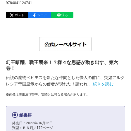
9784041124741
ポスト
シェア
送る
幻王暗躍、戦王襲来！？様々な思惑が動き出す、第六
巻！
伝説の魔物ベヒモスを新たな仲間とした快人の前に、突如アルク
レシア帝国皇帝からの使者が現れた！請われ
…続きを読む
※画像は表紙及び帯等、実際とは異なる場合があります。
紙書籍
発売日：2022年04月26日
判型：Ｂ６判／172ページ