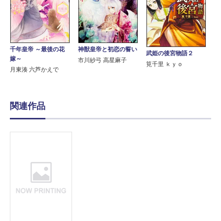
千年皇帝 ～最後の花
神獣皇帝と初恋の誓い
武姫の後宮物語２
嫁～
市川紗弓 高星麻子
筧千里 ｋｙｏ
月東湊 六芦かえで
関連作品