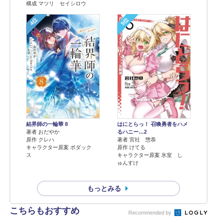
構成 マツリ セイシロウ
4位
5位
結界師の一輪華 8
はにとらっ！ 召喚勇者をハメ
著者 おだやか
るハニー…2
原作 クレハ
著者 宮社 惣恭
キャラクター原案 ボダック
原作 けてる
ス
キャラクター原案 氷室 し
ゅんすけ
もっとみる
こちらもおすすめ
Recommended by