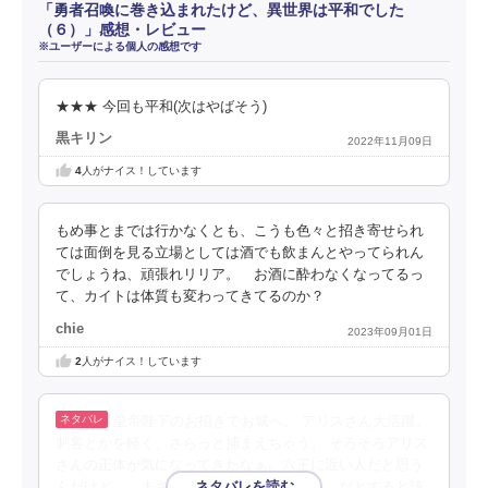
「勇者召喚に巻き込まれたけど、異世界は平和でした
（６）」感想・レビュー
※ユーザーによる個人の感想です
★★★ 今回も平和(次はやばそう)
黒キリン
2022年11月09日
4
人がナイス！しています
もめ事とまでは行かなくとも、こうも色々と招き寄せられ
ては面倒を見る立場としては酒でも飲まんとやってられん
でしょうね、頑張れリリア。 お酒に酔わなくなってるっ
て、カイトは体質も変わってきてるのか？
chie
2023年09月01日
2
人がナイス！しています
皇帝陛下のお招きでお城へ。 アリスさん大活躍。
刺客とかを軽く、さらっと捕まえちゃう。 そろそろアリス
さんの正体が気になってきたなぁ。六王に近い人だと思う
んだけど… まさか、六王の誰か本人…？ だとすると該