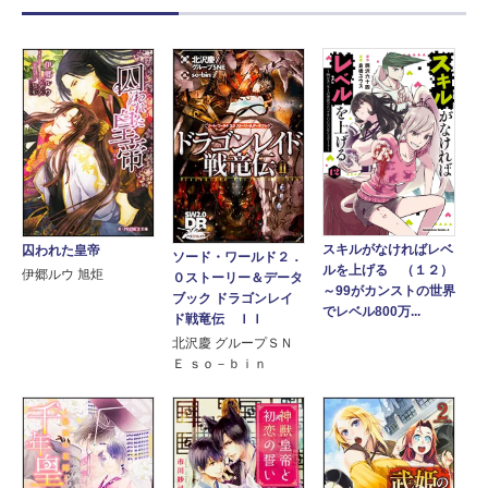
スキルがなければレベ
囚われた皇帝
ソード・ワールド２．
ルを上げる （１２）
伊郷ルウ 旭炬
０ストーリー＆データ
～99がカンストの世界
ブック ドラゴンレイ
でレベル800万...
ド戦竜伝 ＩＩ
北沢慶 グループＳＮ
Ｅ ｓｏ－ｂｉｎ