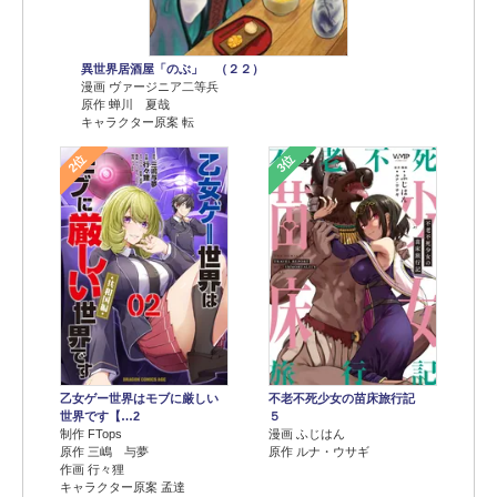
異世界居酒屋「のぶ」 （２２）
漫画 ヴァージニア二等兵
原作 蝉川 夏哉
キャラクター原案 転
2位
3位
乙女ゲー世界はモブに厳しい
不老不死少女の苗床旅行記
世界です【…2
５
制作 FTops
漫画 ふじはん
原作 三嶋 与夢
原作 ルナ・ウサギ
作画 行々狸
キャラクター原案 孟達