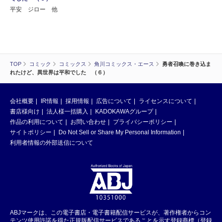
平安 ジロー 他
TOP
コミック
コミックス
角川コミックス・エース
勇者召喚に巻き込ま
れたけど、異世界は平和でした （６）
会社概要
IR情報
採用情報
広告について
ライセンスについて
書店様向け
法人様一括購入
KADOKAWAグループ
作品の利用について
お問い合わせ
プライバシーポリシー
サイトポリシー
Do Not Sell or Share My Personal Information
利用者情報の外部送信について
ABJマークは、この電子書店・電子書籍配信サービスが、著作権者からコン
テンツ使用許諾を得た正規版配信サービスであることを示す登録商標（登録