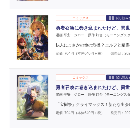
コミックス
試し読み
勇者召喚に巻き込まれたけど、異世
漫画 平安 ジロー
原作 灯台（モーニングス
快人にまさかの命の危機!? エルフと精
定価
704
円（本体
640
円＋税）
発売日：202
コミックス
試し読み
勇者召喚に巻き込まれたけど、異世
漫画 平安 ジロー
原作 灯台（モーニングス
「宝樹祭」クライマックス！新たな出会
定価
704
円（本体
640
円＋税）
発売日：202