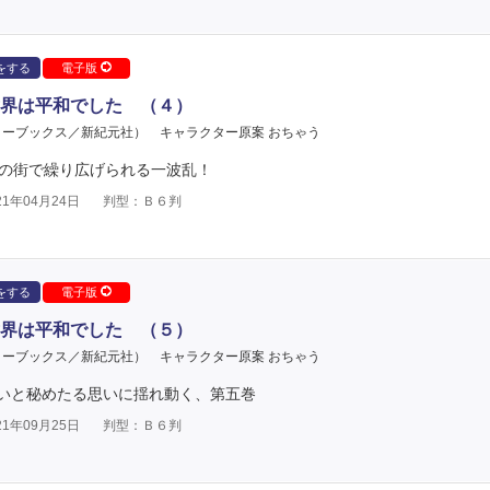
をする
電子版
界は平和でした （４）
ターブックス／新紀元社）
キャラクター原案 おちゃう
霊の街で繰り広げられる一波乱！
1年04月24日
判型：Ｂ６判
をする
電子版
界は平和でした （５）
ターブックス／新紀元社）
キャラクター原案 おちゃう
いと秘めたる思いに揺れ動く、第五巻
1年09月25日
判型：Ｂ６判