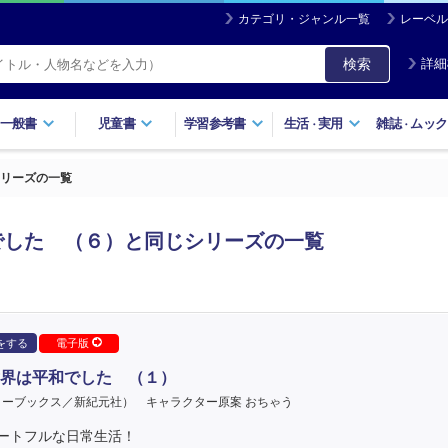
カテゴリ・ジャンル一覧
レーベル
検索
詳細
一般書
児童書
学習参考書
生活
実用
雑誌
ムック
・
・
リーズの一覧
でした （６）と同じシリーズの一覧
をする
電子版
界は平和でした （１）
ターブックス／新紀元社）
キャラクター原案 おちゃう
ートフルな日常生活！