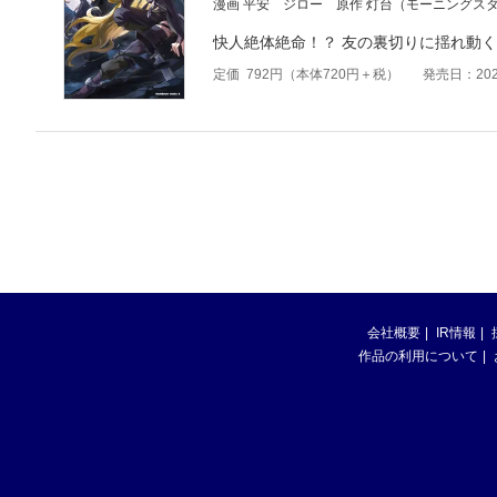
漫画 平安 ジロー
原作 灯台（モーニングス
快人絶体絶命！？ 友の裏切りに揺れ動
定価
792
円（本体
720
円＋税）
発売日：202
会社概要
IR情報
作品の利用について