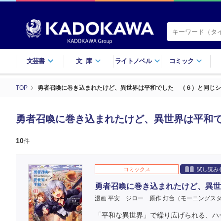
文芸書
文庫
ライトノベル
コミック
TOP
勇者召喚に巻き込まれたけど、異世界は平和でした （６）と同じシ
勇者召喚に巻き込まれたけど、異世界は平和
10
件
コミックス
試し読み
勇者召喚に巻き込まれたけど、異世
漫画 平安 ジロー
原作 灯台（モーニングス
「平和な異世界」で繰り広げられる、ハ