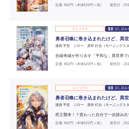
定価
682
円（本体
620
円＋税）
発売日：201
コミックス
試し読み
勇者召喚に巻き込まれたけど、異世
漫画 平安 ジロー
原作 灯台（モーニングス
合縁奇縁が作り出す「平和な」異世界で
定価
682
円（本体
620
円＋税）
発売日：201
コミックス
試し読み
勇者召喚に巻き込まれたけど、異世
漫画 平安 ジロー
原作 灯台（モーニングス
死王襲来！？変わった自分で一歩踏み出
定価
682
円（本体
620
円＋税）
発売日：202