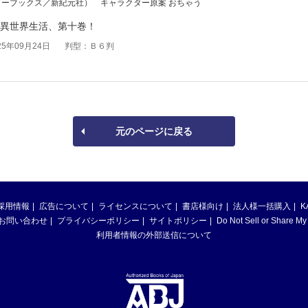
ターブックス／新紀元社）
キャラクター原案 おちゃう
く異世界生活、第十巻！
5年09月24日
判型：Ｂ６判
元のページに戻る
採用情報
広告について
ライセンスについて
書店様向け
法人様一括購入
K
お問い合わせ
プライバシーポリシー
サイトポリシー
Do Not Sell or Share My
利用者情報の外部送信について