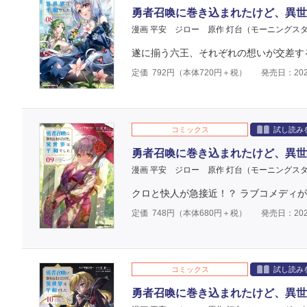
勇者召喚に巻き込まれたけど、異世
漫画 平安 ジロー
原作 灯台（モーニングス
遂に揃う六王、それぞれの想いが交差する
定価
792
円（本体
720
円＋税）
発売日：202
コミックス
試し読み
勇者召喚に巻き込まれたけど、異世
漫画 平安 ジロー
原作 灯台（モーニングス
クロと快人が急接近！？ ラブコメディ
定価
748
円（本体
680
円＋税）
発売日：202
コミックス
試し読み
勇者召喚に巻き込まれたけど、異世