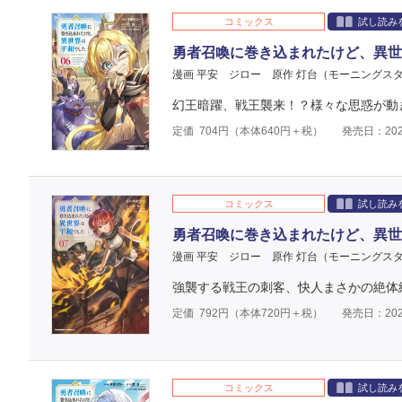
コミックス
試し読み
勇者召喚に巻き込まれたけど、異世
漫画 平安 ジロー
原作 灯台（モーニングス
幻王暗躍、戦王襲来！？様々な思惑が動
定価
704
円（本体
640
円＋税）
発売日：202
コミックス
試し読み
勇者召喚に巻き込まれたけど、異世
漫画 平安 ジロー
原作 灯台（モーニングス
強襲する戦王の刺客、快人まさかの絶体
定価
792
円（本体
720
円＋税）
発売日：202
コミックス
試し読み