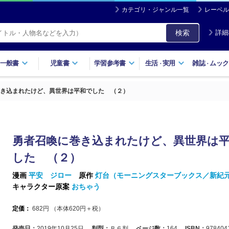
カテゴリ・ジャンル一覧
レーベル
検索
詳細
一般書
児童書
学習参考書
生活
実用
雑誌
ムック
・
・
き込まれたけど、異世界は平和でした （２）
勇者召喚に巻き込まれたけど、異世界は
した （２）
漫画
平安 ジロー
原作
灯台（モーニングスターブックス／新紀
キャラクター原案
おちゃう
定価：
682
円 （本体
620
円＋税）
発売日：
2019年10月25日
判型：
Ｂ６判
ページ数：
164
ISBN：
978404