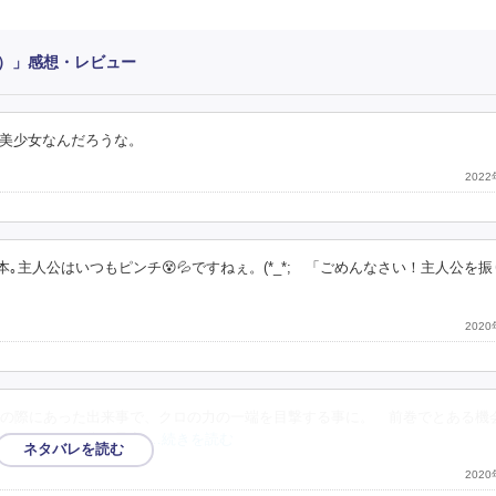
）」感想・レビュー
美少女なんだろうな。
202
｡主人公はいつもピンチ😵💦ですねぇ。(*_*; 「ごめんなさい！主人公を
202
の際にあった出来事で、クロの力の一端を目撃する事に。 前巻でとある機
今回シロの正体が最高
…続きを読む
202