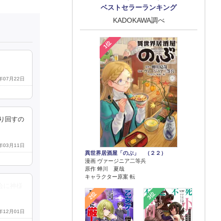
ベストセラーランキング
KADOKAWA調べ
1位
2年07月22日
振り回すの
0年03月11日
異世界居酒屋「のぶ」 （２２）
漫画 ヴァージニア二等兵
原作 蝉川 夏哉
キャラクター原案 転
会に神様
2位
3位
0年12月01日