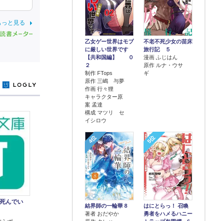
もっと見る
乙女ゲー世界はモブ
不老不死少女の苗床
に厳しい世界です
旅行記 ５
【共和国編】 ０
漫画 ふじはん
２
原作 ルナ・ウサ
制作 FTops
ギ
原作 三嶋 与夢
y
作画 行々狸
キャラクター原
案 孟達
構成 マツリ セ
イシロウ
4位
5位
死んでい
結界師の一輪華 8
はにとらっ！ 召喚
著者 おだやか
勇者をハメるハニー