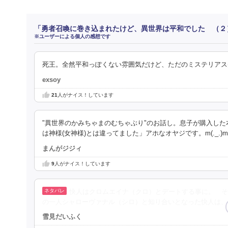
「勇者召喚に巻き込まれたけど、異世界は平和でした （２
※ユーザーによる個人の感想です
死王。全然平和っぽくない雰囲気だけど、ただのミステリアス
exsoy
21
人がナイス！しています
"異世界のかみちゃまのむちゃぶり"のお話し。息子が購入した本
は神様(女神様)とは違ってました」アホなオヤジです。m(._.)m
まんがジジィ
9
人がナイス！しています
快人はクロムエイナ（クロ）とデートする事に。 そ
の一人シャローヴァナル（シロ）と知り合いとなった快人は、
雪見だいふく