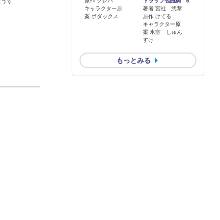
ぼうず
原作 クレハ
トラップ包囲網 6
キャラクター原
著者 宮社 惣恭
案 ボダックス
原作 けてる
キャラクター原
案 氷室 しゅん
すけ
もっとみる