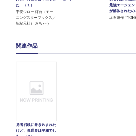
た （１）
最強エージェン
が解体されたの..
平安ジロー 灯台（モー
ニングスターブックス／
坂石遊作 TYON
新紀元社） おちゃう
関連作品
勇者召喚に巻き込まれた
けど、異世界は平和でし