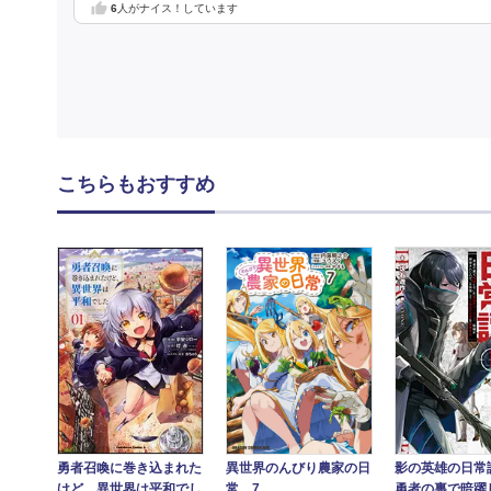
6
人がナイス！しています
こちらもおすすめ
勇者召喚に巻き込まれた
影の英雄の日常
異世界のんびり農家の日
けど、異世界は平和でし
勇者の裏で暗躍
常 7