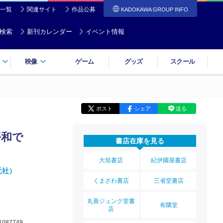
一覧
関連サイト
作品公募
KADOKAWA GROUP INFO
検索
新刊カレンダー
イベント情報
映像
ゲーム
グッズ
スクール
ポスト
シェア
送る
平和で
書店在庫を見る
大垣書店
紀伊國屋書店
元社）
くまざわ書店
三省堂書店
丸善ジュンク堂書
有隣堂
店
1087749