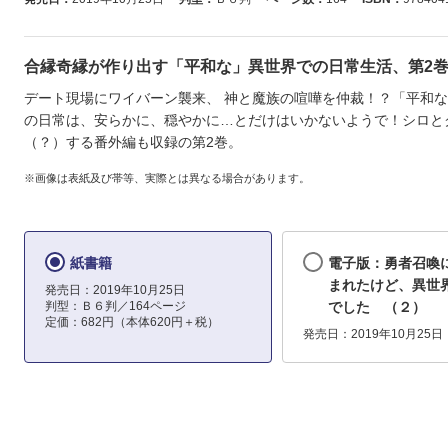
合縁奇縁が作り出す「平和な」異世界での日常生活、第2
デート現場にワイバーン襲来、 神と魔族の喧嘩を仲裁！？「平和
の日常は、安らかに、穏やかに…とだけはいかないようで！シロと
（？）する番外編も収録の第2巻。
※画像は表紙及び帯等、実際とは異なる場合があります。
紙書籍
電子版：勇者召喚
まれたけど、異世
発売日：2019年10月25日
判型：Ｂ６判／164ページ
でした （２）
定価：682円（本体620円＋税）
発売日：2019年10月25日