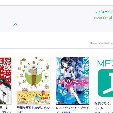
レビューを
powered by
Recommended b
探偵はもう、
譚 １
平和な事件しか起こらな
ロストウィッチ・ブライ
る。９
していた
い町
ドマジカル