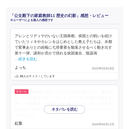
「公女殿下の家庭教師11 歴史の幻影」感想・レビュー
※ユーザーによる個人の感想です
アレンとリディヤのいない王国南都。侯国との戦いを続け
ていたリィネやカレンをはじめとした教え子たちは、水都
で変事ありとの凶報に七塔要塞を陥落させるべく動き出す
第十一弾。講和か否かで揺れる侯国連合、陰謀渦
…続きを読む
よっち
2022年03月19日
20
人がナイス！しています
水都編の終盤に向けた下準備の巻でした。表紙の
リィネが活躍する回。アレンとリディアが水都で活躍する
裏で「七塔要塞」の攻略に挑む教え子たち。それぞれの成
長が見れて面白かったです。次は水都のクライマックス？
…続きを読む
紅葉
2024年04月11日