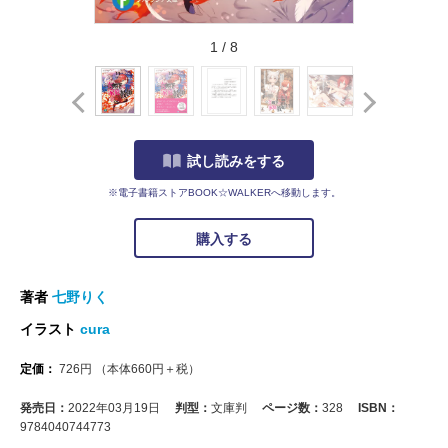
1
/
8
試し読みをする
※電子書籍ストアBOOK☆WALKERへ移動します。
購入する
著者
七野りく
イラスト
cura
定価：
726
円
（本体
660
円＋税）
発売日：
2022年03月19日
判型：
文庫判
ページ数：
328
ISBN：
9784040744773