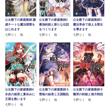
公女殿下の家庭教師 謙
公女殿下の家庭教師2
公女殿下の家庭教師3
虚チートな魔法授業を
最強剣姫と新たな伝説
魔法革命で迷える聖女
はじめます
をつくります
を導きます
七野りく 他
七野りく 他
七野りく 他
公女殿下の家庭教師4
公女殿下の家庭教師５
公女殿下の家庭教師６
氷炎の姫君と夏休みに
雷狼の妹君と王国動乱
慟哭の剣姫と南方戦役
王国を救います
七野りく 他
七野りく 他
七野りく 他