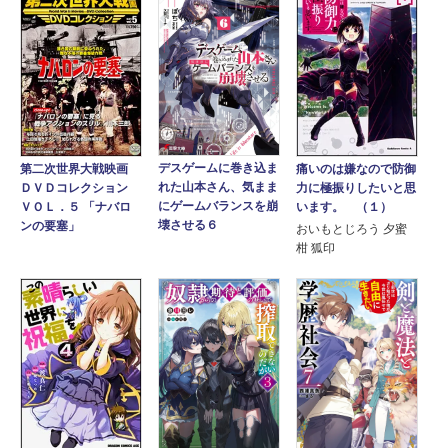
デスゲームに巻き込ま
第二次世界大戦映画
痛いのは嫌なので防御
れた山本さん、気まま
ＤＶＤコレクション
力に極振りしたいと思
にゲームバランスを崩
ＶＯＬ．５ 「ナバロ
います。 （１）
壊させる６
ンの要塞」
おいもとじろう 夕蜜
柑 狐印