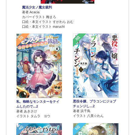
魔法少女ノ魔女裁判
著者 Acacia
カバーイラスト 梅まろ
口絵・本文イラスト すがわら おむ
口絵・本文イラスト maruchi
2位
3位
悪役令嬢、ブラコンにジョブ
私、蜘蛛なモンスターをテイ
チェンジし…2
ムしたので…2
著者 浜千鳥
著者 あきさけ
イラスト 八美☆わん
イラスト タムラ ヨウ
4位
5位