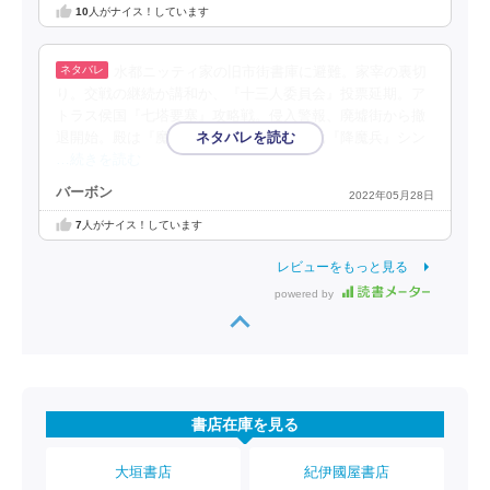
10
人がナイス！しています
水都ニッティ家の旧市街書庫に避難。家宰の裏切
り。交戦の継続か講和か、『十三人委員会』投票延期。ア
トラス侯国『七塔要塞』攻略戦。侵入警報、廃墟街から撤
退開始。殿は『魔王』再現実験生存者で元『降魔兵』シン
…続きを読む
バーボン
2022年05月28日
7
人がナイス！しています
レビューをもっと見る
powered by
書店在庫を見る
大垣書店
紀伊國屋書店