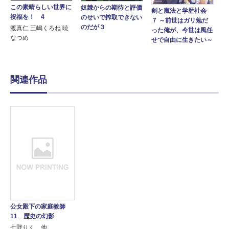
この素晴らしい世界に
奴隷からの期待と評価
剣と魔法と学歴社会
祝福を！ 4
のせいで搾取できない
７ ～前世はガリ勉だ
のだが３
渡真仁 三嶋くろね 暁
った俺が、今世は風任
なつめ
せで自由に生きたい～
関連作品
公女殿下の家庭教師
11 歴史の幻影
七野りく 他