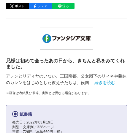
ポスト
シェア
送る
兄様は初めて会ったあの日から、きちんと私をみてくれ
ました。
アレンとリディヤのいない、王国南都。公女殿下のリィネや義妹
のカレンをはじめとした教え子たちは、侯国
…続きを読む
※画像は表紙及び帯等、実際とは異なる場合があります。
紙書籍
発売日：2022年03月19日
判型：文庫判／328ページ
定価：726円（本体660円＋税）