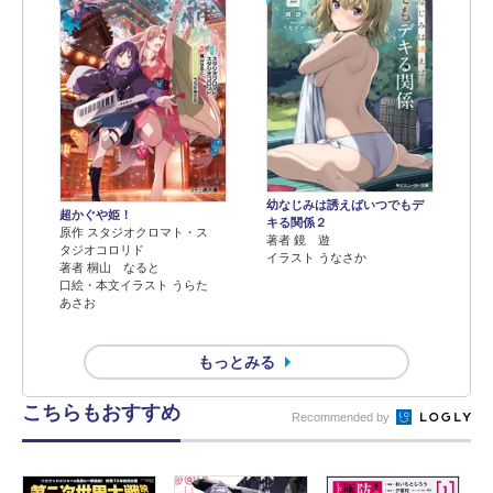
幼なじみは誘えばいつでもデ
超かぐや姫！
キる関係２
原作 スタジオクロマト・ス
著者 鏡 遊
タジオコロリド
イラスト うなさか
著者 桐山 なると
口絵・本文イラスト うらた
あさお
もっとみる
こちらもおすすめ
Recommended by