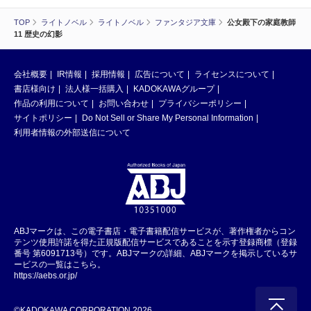
TOP
ライトノベル
ライトノベル
ファンタジア文庫
公女殿下の家庭教師
11 歴史の幻影
会社概要
IR情報
採用情報
広告について
ライセンスについて
書店様向け
法人様一括購入
KADOKAWAグループ
作品の利用について
お問い合わせ
プライバシーポリシー
サイトポリシー
Do Not Sell or Share My Personal Information
利用者情報の外部送信について
ABJマークは、この電子書店・電子書籍配信サービスが、著作権者からコン
テンツ使用許諾を得た正規版配信サービスであることを示す登録商標（登録
番号 第6091713号）です。ABJマークの詳細、ABJマークを掲示しているサ
ービスの一覧はこちら。
https://aebs.or.jp/
©KADOKAWA CORPORATION 2026