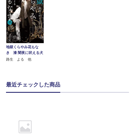
地獄くらやみ花もな
き 漆 闇夜に吠える犬
路生 よる 他
最近チェックした商品