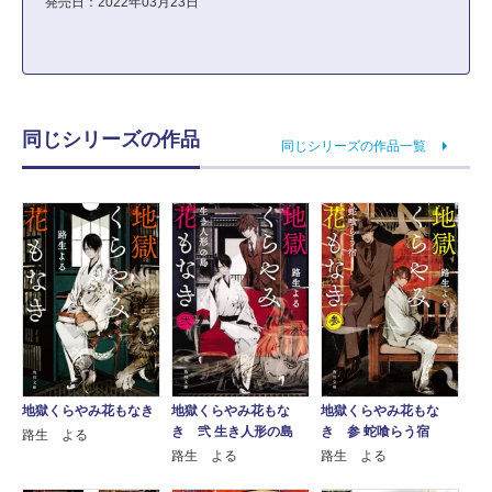
発売日：2022年03月23日
同じシリーズの作品
同じシリーズの作品一覧
地獄くらやみ花もな
地獄くらやみ花もな
地獄くらやみ花もなき
き 弐 生き人形の島
き 参 蛇喰らう宿
路生 よる
路生 よる
路生 よる