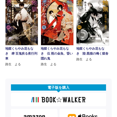
地獄くらやみ花もな
地獄くらやみ花もな
地獄くらやみ花もな
き 肆 百鬼疾る夜行列
き 伍 雨の金魚、昏い
き 陸 黒猫の鳴く獄舎
車
隠れ鬼
路生 よる
路生 よる
路生 よる
電子版を購入