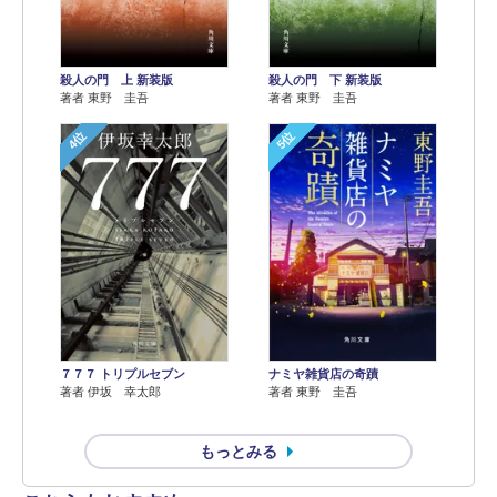
殺人の門 上 新装版
殺人の門 下 新装版
著者 東野 圭吾
著者 東野 圭吾
4位
5位
７７７ トリプルセブン
ナミヤ雑貨店の奇蹟
著者 伊坂 幸太郎
著者 東野 圭吾
もっとみる