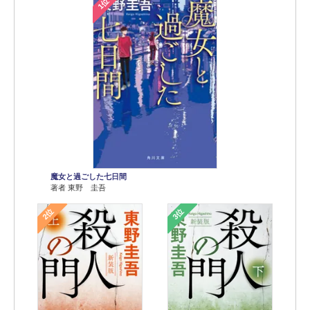
1位
魔女と過ごした七日間
著者 東野 圭吾
2位
3位