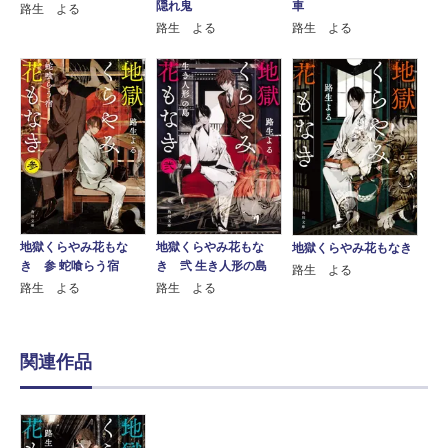
隠れ鬼
車
路生 よる
路生 よる
路生 よる
地獄くらやみ花もな
地獄くらやみ花もな
地獄くらやみ花もなき
き 参 蛇喰らう宿
き 弐 生き人形の島
路生 よる
路生 よる
路生 よる
関連作品