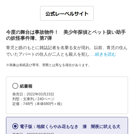
今度の舞台は事故物件！ 美少年探偵とペット扱い助手
の妖怪事件簿、第7弾
青児と皓のもとに雑誌記者を名乗る女が現れ、以前、青児の住ん
でいたアパートの住人が二人とも殺人を犯し
…続きを読む
※画像は表紙及び帯等、実際とは異なる場合があります。
紙書籍
発売日：2022年03月23日
判型：文庫判／240ページ
定価：748円（本体680円＋税）
電子版：地獄くらやみ花もなき 漆 闇夜に吠える犬