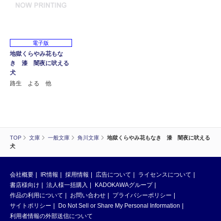
電子版
地獄くらやみ花もな
き 漆 闇夜に吠える
犬
路生 よる 他
TOP
文庫
一般文庫
角川文庫
地獄くらやみ花もなき 漆 闇夜に吠える
犬
会社概要
IR情報
採用情報
広告について
ライセンスについて
書店様向け
法人様一括購入
KADOKAWAグループ
作品の利用について
お問い合わせ
プライバシーポリシー
サイトポリシー
Do Not Sell or Share My Personal Information
利用者情報の外部送信について