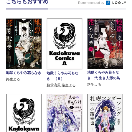
こちらもおすすめ
Recommended by
地獄くらやみ花もな
地獄くらやみ花もなき
地獄くらやみ花もな
き 弐 生き人形の島
き （８）
路生よる
路生よる
藤堂流風 路生よる