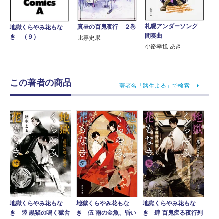
札幌アンダーソング
真昼の百鬼夜行 ２巻
地獄くらやみ花もな
間奏曲
き （９）
比嘉史果
小路幸也 あき
この著者の商品
著者名「路生よる」で検索
地獄くらやみ花もな
地獄くらやみ花もな
地獄くらやみ花もな
き 陸 黒猫の鳴く獄舎
き 伍 雨の金魚、昏い
き 肆 百鬼疾る夜行列