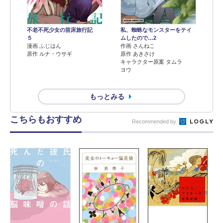
不老不死少女の苗床旅行記
私、蜘蛛なモンスターをテイ
５
ムしたので…2
漫画 ふじはん
作画 さんねこ
原作 ルナ・ウサギ
原作 あきさけ
キャラクター原案 タムラ
ヨウ
もっとみる
こちらもおすすめ
Recommended by