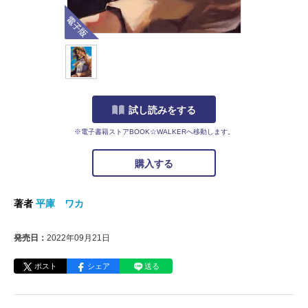
電子版
試し読みをする
※電子書籍ストアBOOK☆WALKERへ移動します。
購入する
著者
平庫 ワカ
発売日：
2022年09月21日
ポスト
シェア
送る