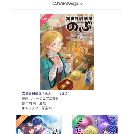
KADOKAWA調べ
1位
異世界居酒屋「のぶ」 （２２）
漫画 ヴァージニア二等兵
原作 蝉川 夏哉
キャラクター原案 転
2位
3位