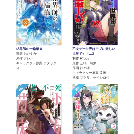
結界師の一輪華 8
乙女ゲー世界はモブに厳しい
著者 おだやか
世界です【…2
原作 クレハ
制作 FTops
キャラクター原案 ボダック
原作 三嶋 与夢
ス
作画 行々狸
キャラクター原案 孟達
構成 マツリ セイシロウ
4位
5位