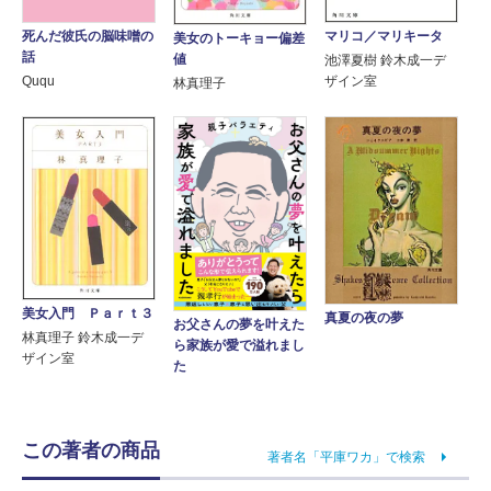
マリコ／マリキータ
死んだ彼氏の脳味噌の
美女のトーキョー偏差
話
値
池澤夏樹 鈴木成一デ
ザイン室
Ququ
林真理子
美女入門 Ｐａｒｔ３
真夏の夜の夢
お父さんの夢を叶えた
林真理子 鈴木成一デ
ら家族が愛で溢れまし
ザイン室
た
この著者の商品
著者名「平庫ワカ」で検索