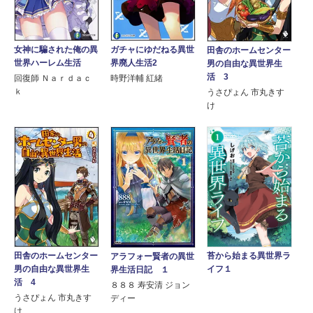
ガチャにゆだねる異世
女神に騙された俺の異
田舎のホームセンター
界廃人生活2
世界ハーレム生活
男の自由な異世界生
活 3
時野洋輔 紅緒
回復師 Ｎａｒｄａｃ
ｋ
うさぴょん 市丸きす
け
田舎のホームセンター
苔から始まる異世界ラ
アラフォー賢者の異世
男の自由な異世界生
イフ１
界生活日記 １
活 4
８８８ 寿安清 ジョン
うさぴょん 市丸きす
ディー
け