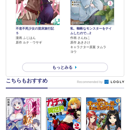
不老不死少女の苗床旅行記
私、蜘蛛なモンスターをテイ
５
ムしたので…2
漫画 ふじはん
作画 さんねこ
原作 ルナ・ウサギ
原作 あきさけ
キャラクター原案 タムラ
ヨウ
もっとみる
こちらもおすすめ
Recommended by