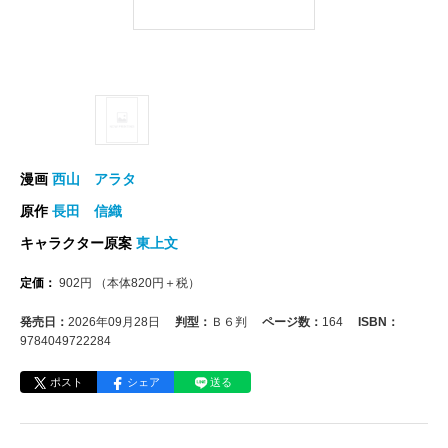
漫画
西山 アラタ
原作
長田 信織
キャラクター原案
東上文
定価：
902
円
（本体
820
円＋税）
発売日：
2026年09月28日
判型：
Ｂ６判
ページ数：
164
ISBN：
9784049722284
ポスト
シェア
送る