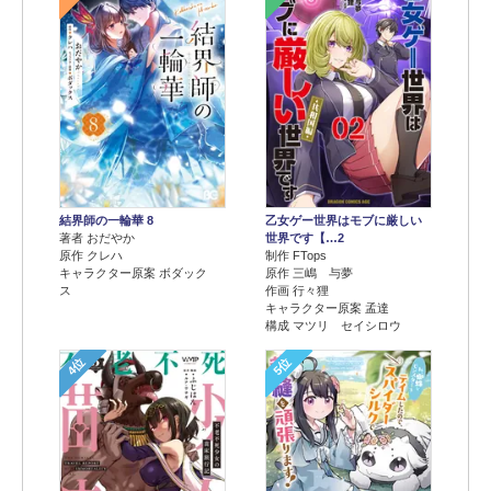
結界師の一輪華 8
乙女ゲー世界はモブに厳しい
著者 おだやか
世界です【…2
原作 クレハ
制作 FTops
キャラクター原案 ボダック
原作 三嶋 与夢
ス
作画 行々狸
キャラクター原案 孟達
構成 マツリ セイシロウ
4位
5位