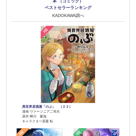
本 （コミック）
ベストセラーランキング
KADOKAWA調べ
1位
異世界居酒屋「のぶ」 （２２）
漫画 ヴァージニア二等兵
原作 蝉川 夏哉
キャラクター原案 転
2位
3位