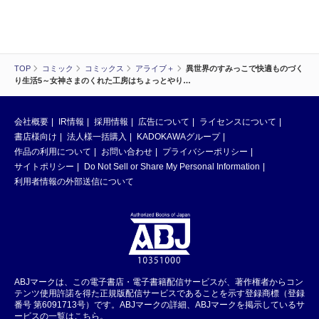
TOP
コミック
コミックス
アライブ＋
異世界のすみっこで快適ものづく
り生活5～女神さまのくれた工房はちょっとやり…
会社概要
IR情報
採用情報
広告について
ライセンスについて
書店様向け
法人様一括購入
KADOKAWAグループ
作品の利用について
お問い合わせ
プライバシーポリシー
サイトポリシー
Do Not Sell or Share My Personal Information
利用者情報の外部送信について
ABJマークは、この電子書店・電子書籍配信サービスが、著作権者からコン
テンツ使用許諾を得た正規版配信サービスであることを示す登録商標（登録
番号 第6091713号）です。ABJマークの詳細、ABJマークを掲示しているサ
ービスの一覧はこちら。