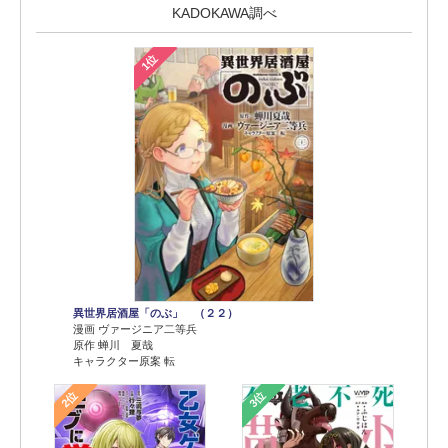
KADOKAWA調べ
1位
異世界居酒屋「のぶ」 （２２）
漫画 ヴァージニア二等兵
原作 蝉川 夏哉
キャラクター原案 転
2位
3位