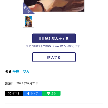
電子版
試し読みをする
※電子書籍ストアBOOK☆WALKERへ移動します。
購入する
著者
平庫 ワカ
発売日：
2022年09月21日
ポスト
シェア
送る