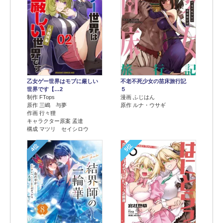
乙女ゲー世界はモブに厳しい
不老不死少女の苗床旅行記
世界です【…2
５
制作 FTops
漫画 ふじはん
原作 三嶋 与夢
原作 ルナ・ウサギ
作画 行々狸
キャラクター原案 孟達
構成 マツリ セイシロウ
4位
5位