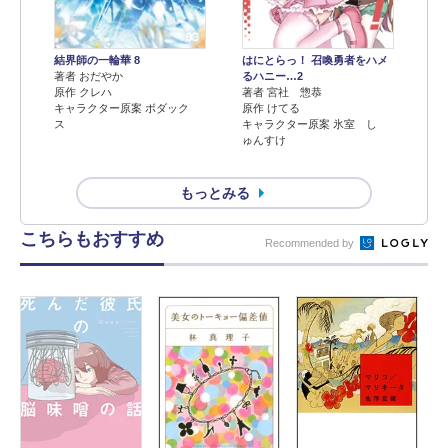
結界師の一輪華 8
はにとらっ！ 召喚勇者をハメ
著者 おだやか
るハニー…2
原作 クレハ
著者 宮社 惣恭
キャラクター原案 ボダック
原作 けてる
ス
キャラクター原案 氷室 し
ゅんすけ
もっとみる
こちらもおすすめ
Recommended by