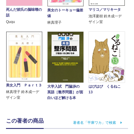
マリコ／マリキータ
死んだ彼氏の脳味噌の
美女のトーキョー偏差
話
値
池澤夏樹 鈴木成一デ
ザイン室
Ququ
林真理子
美女入門 Ｐａｒｔ３
大学入試 門脇渉の
はぴはぴ くるねこ
林真理子 鈴木成一デ
英語［整序問題］が面
13
ザイン室
白いほど解ける本
この著者の商品
著者名「平庫ワカ」で検索