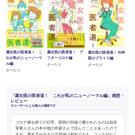
腐女医の医者道！ こ
腐女医の医者道！ ア
腐女医の医者道！ 外科
れが私のニューノーマ
フターコロナ編
医のプライド編
ル編
さーたり
さーたり
さーたり
「腐女医の医者道！ これが私のニューノーマル編」感想・
レビュー
※ユーザーによる個人の感想です
コロナ禍を経ての日常。医師の目線で書かれたものは知念
実希人さんの本や他の作家さんで読んだことがあったので
すが、腐女子やオタクの目線は初めてかも。コミケがなく