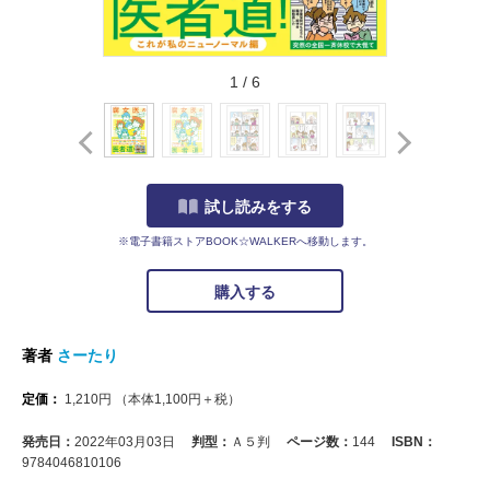
1
/
6
試し読みをする
※電子書籍ストアBOOK☆WALKERへ移動します。
購入する
著者
さーたり
定価：
1,210
円
（本体
1,100
円＋税）
発売日：
2022年03月03日
判型：
Ａ５判
ページ数：
144
ISBN：
9784046810106