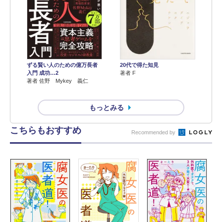
ずる賢い人のための億万長者
20代で得た知見
入門 成功…2
著者 F
著者 佐野 Mykey 義仁
もっとみる
こちらもおすすめ
Recommended by