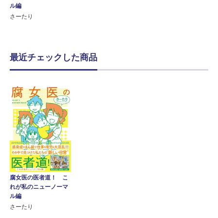
ル編
さーたり
最近チェックした商品
腐女医の医者道！ こ
れが私のニューノーマ
ル編
さーたり