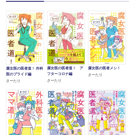
腐女医の医者道！ ア
腐女医の医者メシ！
腐女医の医者道！ 外科
フターコロナ編
医のプライド編
さーたり
さーたり
さーたり