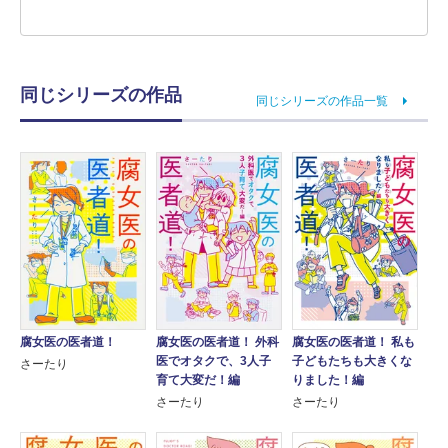
同じシリーズの作品
同じシリーズの作品一覧
腐女医の医者道！
腐女医の医者道！ 外科
腐女医の医者道！ 私も
医でオタクで、3人子
子どもたちも大きくな
さーたり
育て大変だ！編
りました！編
さーたり
さーたり