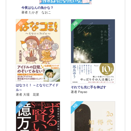
今夜はなんの魚かな？
著者 たかぎ なおこ
2位
3位
はなコミ！ ～となりにアイド
それでも光に手を伸ばす
ル～
著者 Payao
著者 大場 花菜
4位
5位