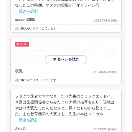
なったこの時期、オタクの需要が「オンライン同
…続きを読む
assam2005
2023年08月10日
20
人がナイス！しています
コロナ真っ只中のお話で、読んでいて苦しかっ
た。周りに医者ではないけど医療従事者多いから、皆の職
場はこんな感じだったのかなあと想像。ワイドショーが煽
ってたのは凄くわかる。
夜兎
2026年02月19日
16
人がナイス！しています
ヲタクで医者でママなさーたり先生のコミックエッセイ。
今回は医療関係者からみたコロナ禍の描写もあり、現場は
やはり大変だったんだなぁと、様々なものから見えまし
た。また教育機関の大変さも。先生の本はコミカル
…続きを読む
わった
2023年08月06日