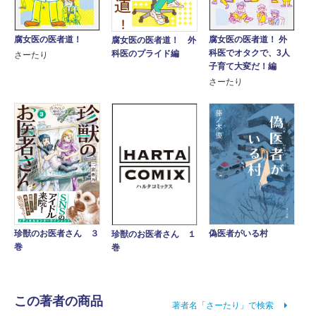
腐女医の医者道！
腐女医の医者道！ 外
腐女医の医者道！ 外
科医でオタクで、3人
科医のプライド編
さーたり
子育て大変だ！編
さーたり
偽医者がいる村
珍獣のお医者さん ３
珍獣のお医者さん １
巻
巻
この著者の商品
著者名「さーたり」で検索