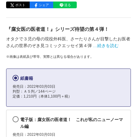
ポスト
シェア
送る
『腐女医の医者道！』シリーズ待望の第４弾！
オタクで３児の母の現役外科医、さーたりさんが目撃したお医者
さんの世界のぞき見コミックエッセイ第４弾
…続きを読む
※画像は表紙及び帯等、実際とは異なる場合があります。
紙書籍
発売日：2022年03月03日
判型：Ａ５判／144ページ
定価：1,210円（本体1,100円＋税）
電子版：腐女医の医者道！ これが私のニューノーマ
ル編
発売日：2022年03月03日