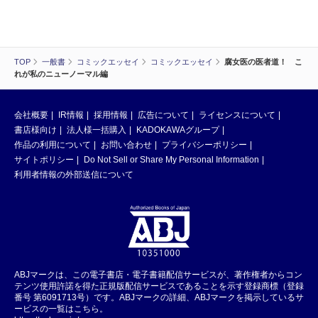
TOP
一般書
コミックエッセイ
コミックエッセイ
腐女医の医者道！ こ
れが私のニューノーマル編
会社概要
IR情報
採用情報
広告について
ライセンスについて
書店様向け
法人様一括購入
KADOKAWAグループ
作品の利用について
お問い合わせ
プライバシーポリシー
サイトポリシー
Do Not Sell or Share My Personal Information
利用者情報の外部送信について
ABJマークは、この電子書店・電子書籍配信サービスが、著作権者からコン
テンツ使用許諾を得た正規版配信サービスであることを示す登録商標（登録
番号 第6091713号）です。ABJマークの詳細、ABJマークを掲示しているサ
ービスの一覧はこちら。