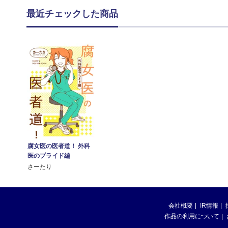
最近チェックした商品
腐女医の医者道！ 外科
医のプライド編
さーたり
会社概要
IR情報
作品の利用について