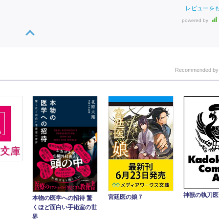
レビューを
powered by
Recommended b
神獣の執刀医
宮廷医の娘７
本物の医学への招待 驚
くほど面白い手術室の世
界