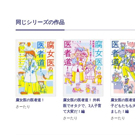
同じシリーズの作品
腐女医の医者道！
腐女医の医者道！ 外科
腐女医の医者道
医でオタクで、3人子育
子どもたちも
さーたり
て大変だ！編
ました！編
さーたり
さーたり