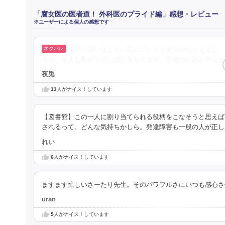
「腐女医の医者道！ 外科医のプライド編」感想・レビュー
※ユーザーによる個人の感想です
電子で買いました。読んでいると元気がもらえるし、
含め、友人も映画で同じ沼に落ちてます。最後のお話が切なか
夜兎
13
人がナイス！しています
【図書館】この一人に割り当てられる役柄をこなそうと思えば
されるって、どんな気持ちかしら。発達障害も一般の人が正し
れい
6
人がナイス！しています
ますます忙しいさーたり先生。そのパワフルさにいつも感心さ
uran
5
人がナイス！しています