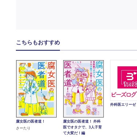
こちらもおすすめ
外科医エリーゼ
腐女医の医者道！
腐女医の医者道！ 外科
医でオタクで、3人子育
さーたり
て大変だ！編