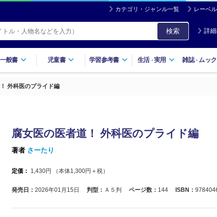
カテゴリ・ジャンル一覧
レーベル
検索
詳細
一般書
児童書
学習参考書
生活
実用
雑誌
ムック
・
・
！ 外科医のプライド編
腐女医の医者道！ 外科医のプライド編
著者
さーたり
定価：
1,430
円 （本体
1,300
円＋税）
発売日：
2026年01月15日
判型：
Ａ５判
ページ数：
144
ISBN：
978404