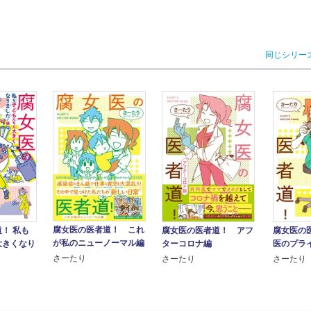
同じシリー
腐女医の医者道！ これ
！ 私も
腐女医の医者道！ アフ
腐女医の
が私のニューノーマル編
大きくなり
ターコロナ編
医のプラ
さーたり
さーたり
さーたり