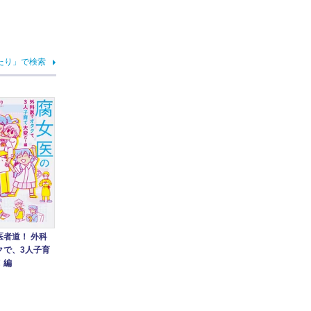
たり」で検索
医者道！ 外科
クで、3人子育
！編