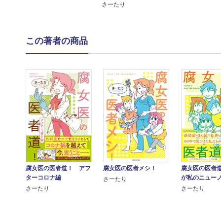
さーたり
この著者の商品
腐女医の医者
腐女医の医者道！ アフ
腐女医の医者メシ！
が私のニュー
ターコロナ編
さーたり
さーたり
さーたり