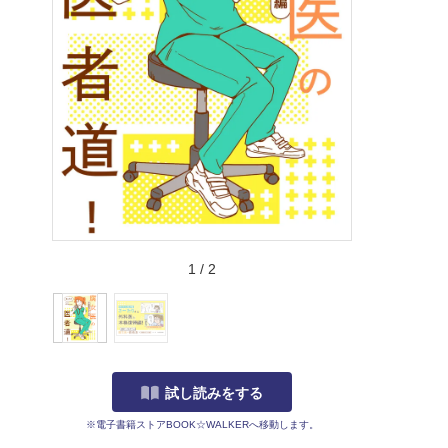
1
/
2
試し読みをする
※電子書籍ストアBOOK☆WALKERへ移動します。