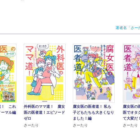
著者名「さー
道！ これ
外科医のママ道！ 腐女
腐女医の医者道！ 私も
腐女医の
ノーマル編
医の医者道！エピソード
子どもたちも大きくなり
医でオタ
ゼロ
ました！編
て大変だ
さーたり
さーたり
さーたり