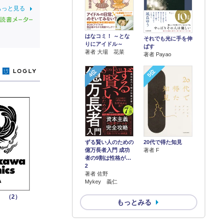
もっと見る
はなコミ！ ～とな
それでも光に手を伸
りにアイドル～
ばす
著者 大場 花菜
著者 Payao
y
4位
5位
ずる賢い人のための
20代で得た知見
億万長者入門 成功
著者 F
者の9割は性格が…
2
著者 佐野
Mykey 義仁
 （2）
もっとみる