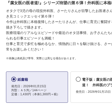
『腐女医の医者道!』シリーズ待望の第６弾！外科医に本格
オタクで3児の母の現役外科医、さーたりさんが目撃したお医者さ
き見コミックエッセイ第６弾！
今作は外科医に本格復帰したさーたりさんが、仕事に育児に奮闘す
描き下ろしで描きます。
医療現場のリアルなエピソードや最近のオタ活事情、お子さんたち
られる行事エピソードも満載！
仕事と育児で多忙を極めるなか、情熱的に日々を駆け抜ける、さー
常をお楽しみください！
※画像は表紙及び帯等、実際とは異なる場合があります。
紙書籍
電子版：腐女医の
道！ 外科医のプ
発売日：2026年01月15日
判型：Ａ５判／144ページ
発売日：2026年01月15日
定価：1,430円（本体1,300円＋税）