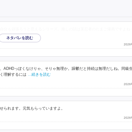
自分も頑張ろうと思えるシリーズ。推しの話は某忍者のたまご漫画ですよね‥
った。
202
、ADHDっぽくなけりゃ、そりゃ無理か。躁鬱だと持続は無理だしね。同級
く理解するには
…続きを読む
202
せられます。元気もらっていますよ。
202