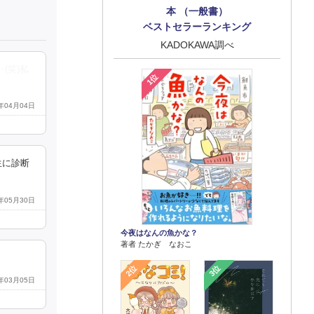
本 （一般書）
ベストセラーランキング
KADOKAWA調べ
(笑)私
1位
6年04月04日
生に診断
6年05月30日
今夜はなんの魚かな？
著者 たかぎ なおこ
2位
3位
6年03月05日