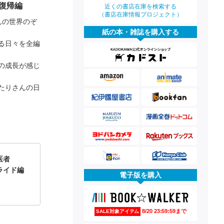
復帰編
近くの書店在庫を検索する
（書店在庫情報プロジェクト）
んの世界のぞ
紙の本・雑誌を購入する
る日々を全編
の成長が感じ
たりさんの日
医者
ライド編
電子版を購入
8/20 23:59:59まで
SALE対象アイテム