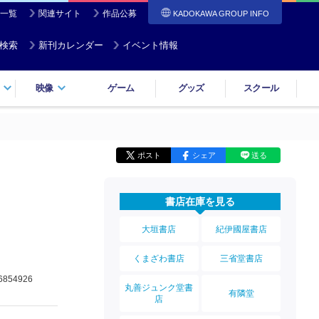
一覧
関連サイト
作品公募
KADOKAWA GROUP INFO
検索
新刊カレンダー
イベント情報
映像
ゲーム
グッズ
スクール
ポスト
シェア
送る
書店在庫を見る
大垣書店
紀伊國屋書店
くまざわ書店
三省堂書店
6854926
丸善ジュンク堂書
有隣堂
店