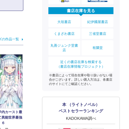
書店在庫を見る
大垣書店
紀伊國屋書店
くまざわ書店
三省堂書店
ズの作品一覧
丸善ジュンク堂書
有隣堂
店
近くの書店在庫を検索する
（書店在庫情報プロジェクト）
※書店によって現在在庫や取り扱いがない場
合がございます。詳しい購入方法は、各書店
のサイトにてご確認ください。
本 （ライトノベル）
ベストセラーランキング
学内カースト最
て異能世界最強
KADOKAWA調べ
 ６