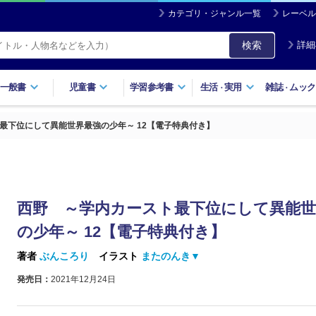
カテゴリ・ジャンル一覧
レーベル
検索
詳細
一般書
児童書
学習参考書
生活
実用
雑誌
ムック
・
・
最下位にして異能世界最強の少年～ 12【電子特典付き】
西野 ～学内カースト最下位にして異能世
の少年～ 12【電子特典付き】
著者
ぶんころり
イラスト
またのんき▼
発売日：
2021年12月24日