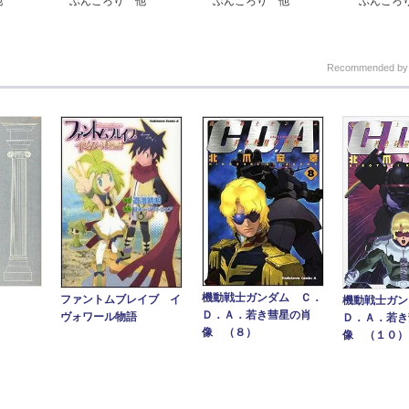
他
ぶんころり 他
ぶんころり 他
ぶんころ
Recommended b
機動戦士ガンダム Ｃ．
ファントムブレイブ イ
機動戦士ガン
Ｄ．Ａ．若き彗星の肖
ヴォワール物語
Ｄ．Ａ．若き
像 （８）
像 （１０）