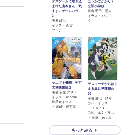
デスゲームに巻き込
ほうかごがかり７
まれた山本さん、気
立穎小学校
ままにゲームバラ…
著者 甲田 学人
2
イラスト ぴおて
著者 ぽち
ぐ
イラスト 久賀
フーナ
4位
5位
ヤエブキ機関 千万
デスマーチからはじ
丈塔踏破録２
まる異世界狂想曲
著者 安里 アサト
36
イラスト necomi
著者 愛七 ひろ
世界観イラス
カバーイラス
ト 尾崎 伊万里
ト ｓｈｒｉ
口絵・本文イラス
ト 長浜 めぐみ
もっとみる