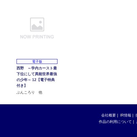
電子版
西野 ～学内カースト最
下位にして異能世界最強
の少年～ 12【電子特典
付き】
ぶんころり 他
会社概要
IR情報
作品の利用について