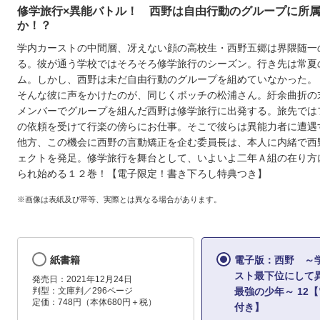
修学旅行×異能バトル！ 西野は自由行動のグループに所
か！？
学内カーストの中間層、冴えない顔の高校生・西野五郷は界隈随一
る。彼が通う学校ではそろそろ修学旅行のシーズン。行き先は常夏
ム。しかし、西野は未だ自由行動のグループを組めていなかった。
そんな彼に声をかけたのが、同じくボッチの松浦さん。紆余曲折の
メンバーでグループを組んだ西野は修学旅行に出発する。旅先では
の依頼を受けて行楽の傍らにお仕事。そこで彼らは異能力者に遭遇
他方、この機会に西野の言動矯正を企む委員長は、本人に内緒で西
ェクトを発足。修学旅行を舞台として、いよいよ二年Ａ組の在り方
られ始める１２巻！【電子限定！書き下ろし特典つき】
※画像は表紙及び帯等、実際とは異なる場合があります。
紙書籍
電子版：西野 ～
スト最下位にして
発売日：2021年12月24日
判型：文庫判／296ページ
最強の少年～ 12
定価：748円（本体680円＋税）
付き】