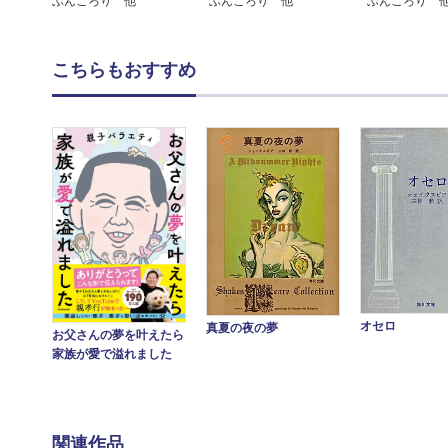
ぶんころり 他
ぶんころり 他
ぶんころり 
こちらもおすすめ
オセロ
真夏の夜の夢
お父さんの夢を叶えたら
家族が愛で溢れました
関連作品