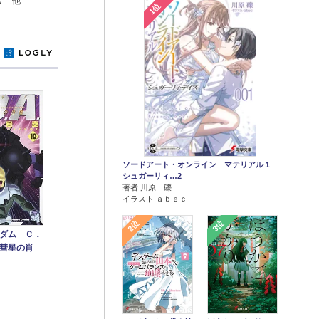
り 他
1位
y
ソードアート・オンライン マテリアル１
シュガーリィ…2
著者 川原 礫
イラスト ａｂｅｃ
2位
3位
ダム Ｃ．
彗星の肖