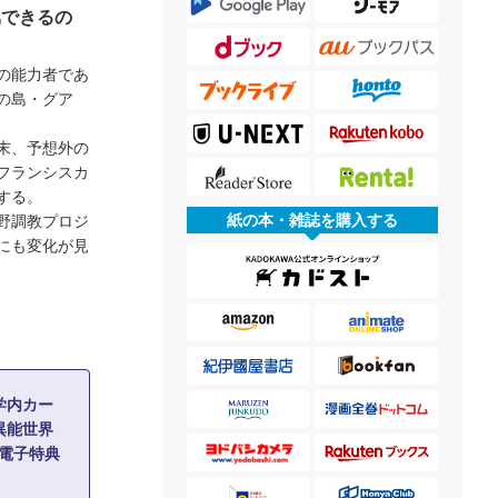
属できるの
の能力者であ
の島・グア
末、予想外の
フランシスカ
する。
紙の本・雑誌を購入する
野調教プロジ
にも変化が見
学内カー
異能世界
【電子特典