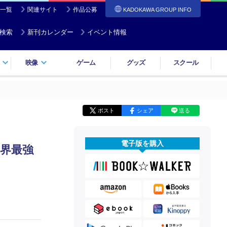
一覧
関連サイト
作品公募
KADOKAWA GROUP INFO
検索
新刊カレンダー
イベント情報
映像
ゲーム
グッズ
スクール
ポスト
シェア
送る
電子版を購入
界最強