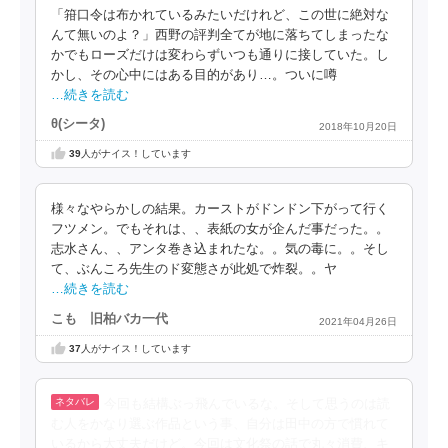
「箝口令は布かれているみたいだけれど、この世に絶対な
んて無いのよ？」西野の評判全てが地に落ちてしまったな
かでもローズだけは変わらずいつも通りに接していた。し
かし、その心中にはある目的があり…。ついに噂
…続きを読む
θ(シータ)
2018年10月20日
39
人がナイス！しています
様々なやらかしの結果。カーストがドンドン下がって行く
フツメン。でもそれは、、表紙の女が企んだ事だった。。
志水さん、、アンタ巻き込まれたな。。気の毒に。。そし
て、ぶんころ先生のド変態さが此処で炸裂。。ヤ
…続きを読む
こも 旧柏バカ一代
2021年04月26日
37
人がナイス！しています
今回も結構ぶっ飛んでいるな。そして思うのは読
む人をかなり選ぶ作品という事、自分は田中の方で慣れて
いるから大丈夫だけど。今回は文化祭の話で丸々消費、キ