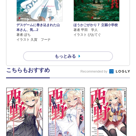
デスゲームに巻き込まれた山
ほうかごがかり７ 立穎小学校
本さん、気…2
著者 甲田 学人
著者 ぽち
イラスト ぴおてぐ
イラスト 久賀 フーナ
もっとみる
こちらもおすすめ
Recommended by