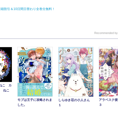
電子書籍割引＆10日間日替わり全巻分無料！
Recommended b
ねこ カ
5 ねこ
アラベスク後
モブは王子に攻略されま
しらゆき荘の小人さん
３
した。
１