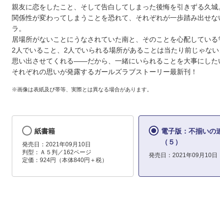
親友に恋をしたこと、そして告白してしまった後悔を引きずる久城
関係性が変わってしまうことを恐れて、それぞれが一歩踏み出せな
ラ。
居場所がないことにうなされていた南と、そのことを心配している
2人でいること、2人でいられる場所があることは当たり前じゃない
思い出させてくれる――だから、一緒にいられることを大事にした
それぞれの思いが発露するガールズラブストーリー最新刊！
※画像は表紙及び帯等、実際とは異なる場合があります。
紙書籍
電子版：不揃いの
（５）
発売日：2021年09月10日
判型：Ａ５判／162ページ
発売日：2021年09月10日
定価：924円（本体840円＋税）