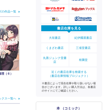
ズの作品一覧
書店在庫を見る
大垣書店
紀伊國屋書店
くまざわ書店
三省堂書店
丸善ジュンク堂書
有隣堂
店
近くの書店在庫を検索する
連理（６）
（書店在庫情報プロジェクト）
※書店によって現在在庫や取り扱いがない場
合がございます。詳しい購入方法は、各書店
のサイトにてご確認ください。
ックス一覧へ
本 （コミック）