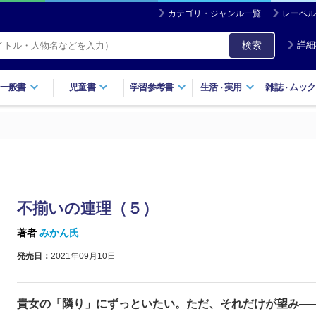
カテゴリ・ジャンル一覧
レーベル
検索
詳細
一般書
児童書
学習参考書
生活
実用
雑誌
ムック
・
・
不揃いの連理（５）
著者
みかん氏
発売日：
2021年09月10日
貴女の「隣り」にずっといたい。ただ、それだけが望み―