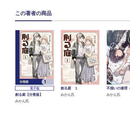
この著者の商品
不揃いの連理
創る庭 １
電子版
みかん氏
創る庭【分冊版】
みかん氏
みかん氏