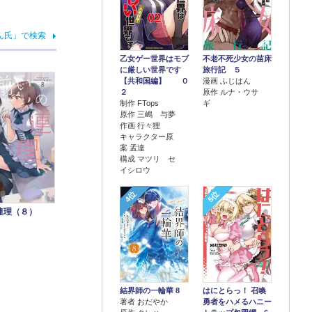
ん氏」で検索
乙女ゲー世界はモブ
不老不死少女の苗床
に厳しい世界です
旅行記 ５
【共和国編】 ０
漫画 ふじはん
２
原作 ルナ・ウサ
制作 FTops
ギ
原作 三嶋 与夢
作画 行々狸
キャラクター原
案 孟達
構成 マツリ セ
イシロウ
4位
5位
連理（８）
結界師の一輪華 8
はにとらっ！ 召喚
著者 おだやか
勇者をハメるハニー