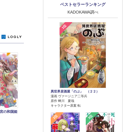
ベストセラーランキング
KADOKAWA調べ
1位
y
異世界居酒屋「のぶ」 （２２）
漫画 ヴァージニア二等兵
原作 蝉川 夏哉
キャラクター原案 転
宮の和国姫
2位
3位