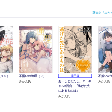
著者名「みか
（１０）
不揃いの連理（９）
不揃いの
電子版
あーしとわたし。２ ギ
みかん氏
みかん氏
ャル×百合 『逃げた先
にあるものは』
みかん氏