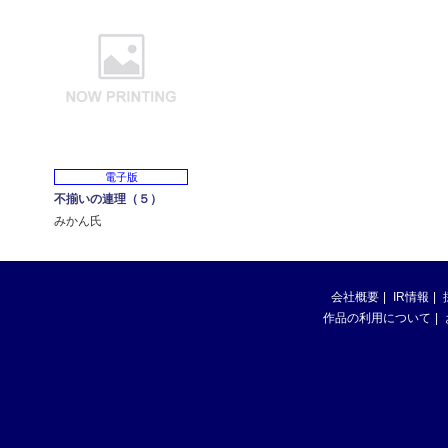
電子版
不揃いの連理（５）
みかん氏
会社概要
IR情報
作品の利用について