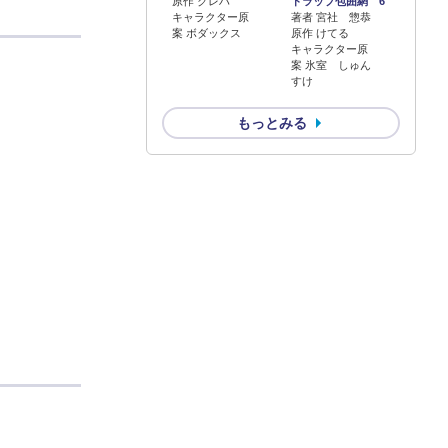
原作 クレハ
トラップ包囲網 6
キャラクター原
著者 宮社 惣恭
案 ボダックス
原作 けてる
キャラクター原
案 氷室 しゅん
すけ
もっとみる