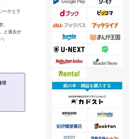
。
いヘケとラ
雫。
、と過去が
い。
連理
紙の本・雑誌を購入する