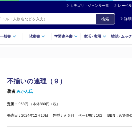
カテゴリ・ジャンル一覧
レーベル
検索
詳細
一般書
児童書
学習参考書
生活
実用
雑誌
ムック
・
・
不揃いの連理（９）
著者
みかん氏
定価：
968
円 （本体
880
円＋税）
発売日：
2024年12月10日
判型：
Ａ５判
ページ数：
162
ISBN：
978404