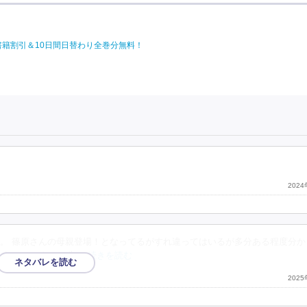
電子書籍割引＆10日間日替わり全巻分無料！
202
。 篠原さんの母親登場！となってるがすれ違ってはいるが多分ある程度分か
うだ と、なると先
…続きを読む
202