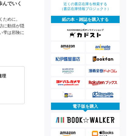
歩んでいく
近くの書店在庫を検索する
（書店在庫情報プロジェクト）
くために。
紙の本・雑誌を購入する
訪に動揺が隠
い雫は邪険に
連理
電子版を購入