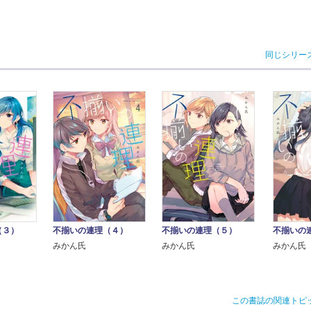
同じシリー
（３）
不揃いの連理（４）
不揃いの連理（５）
不揃いの
みかん氏
みかん氏
みかん氏
この書誌の関連トピ