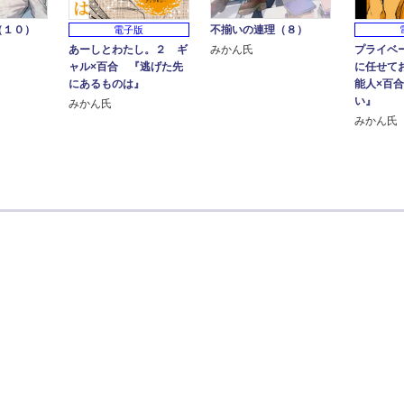
（１０）
不揃いの連理（８）
電子版
あーしとわたし。２ ギ
プライベ
みかん氏
ャル×百合 『逃げた先
に任せて
にあるものは』
能人×百
い』
みかん氏
みかん氏