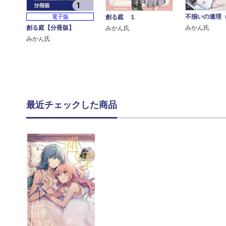
不揃いの連理
創る庭 １
電子版
みかん氏
創る庭【分冊版】
みかん氏
みかん氏
最近チェックした商品