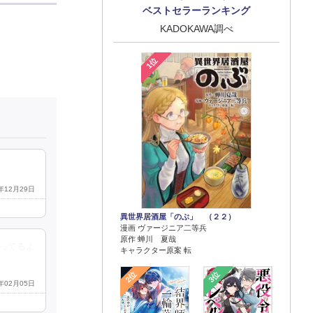
ベストセラーランキング
KADOKAWA調べ
1位
4年12月29日
異世界居酒屋「のぶ」 （２２）
漫画 ヴァージニア二等兵
原作 蝉川 夏哉
ってるよ
キャラクター原案 転
2位
3位
5年02月05日