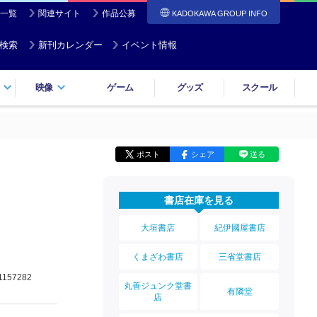
一覧
関連サイト
作品公募
KADOKAWA GROUP INFO
検索
新刊カレンダー
イベント情報
映像
ゲーム
グッズ
スクール
ポスト
シェア
送る
書店在庫を見る
大垣書店
紀伊國屋書店
くまざわ書店
三省堂書店
1157282
丸善ジュンク堂書
有隣堂
店