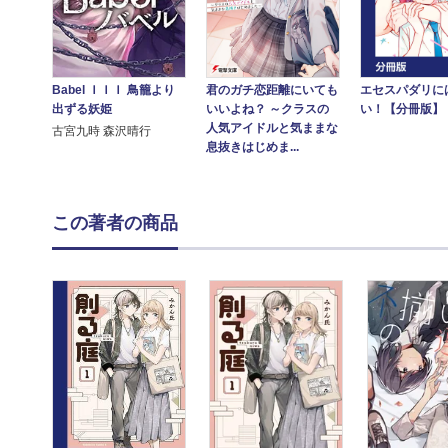
君のガチ恋距離にいても
エセスパダリに
Babel ＩＩＩ 鳥籠より
いいよね？ ～クラスの
い！【分冊版】
出ずる妖姫
人気アイドルと気ままな
古宮九時 森沢晴行
息抜きはじめま...
この著者の商品