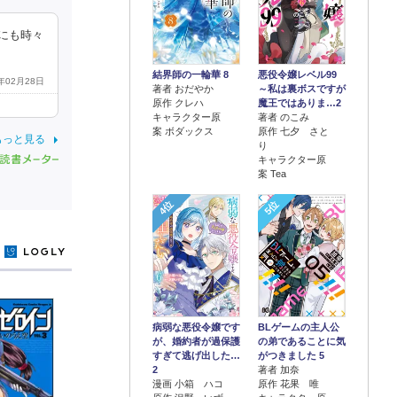
にも時々
結界師の一輪華 8
悪役令嬢レベル99
5年02月28日
著者 おだやか
～私は裏ボスですが
原作 クレハ
魔王ではありま…2
キャラクター原
著者 のこみ
案 ボダックス
原作 七夕 さと
もっと見る
り
キャラクター原
案 Tea
4位
5位
y
病弱な悪役令嬢です
BLゲームの主人公
が、婚約者が過保護
の弟であることに気
すぎて逃げ出した…
がつきました 5
2
著者 加奈
漫画 小箱 ハコ
原作 花果 唯