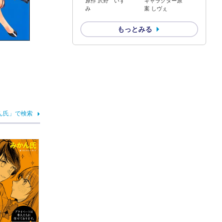
原作 沢野 いず
キャラクター原
み
案 しヴぇ
もっとみる
ん氏」で検索