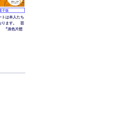
電子版
ートは本人たち
おります。 芸
合 『淡色片想