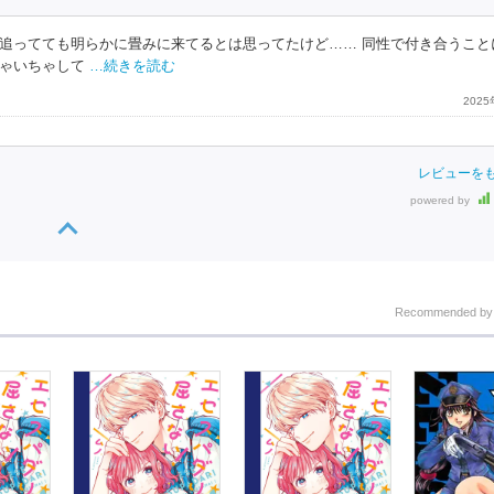
追ってても明らかに畳みに来てるとは思ってたけど…… 同性で付き合うこと
ゃいちゃして
…続きを読む
202
レビューを
powered by
Recommended b