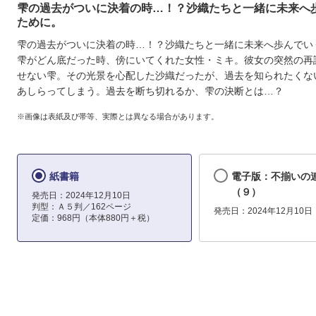
雫の過去がついに決着の時…！？沙織たちと一緒に未来へ
ために。
雫の過去がついに決着の時…！？沙織たちと一緒に未来へ歩んでい
雫がどん底だった時、傍にいてくれた女性・ミキ。彼女の突然の再
せない雫。その光景を心配した沙織だったが、過去を知られたくな
あしらってしまう。過去を断ち切れるか、雫の決断とは…？
※画像は表紙及び帯等、実際とは異なる場合があります。
紙書籍
電子版：不揃いの
（９）
発売日：2024年12月10日
判型：Ａ５判／162ページ
発売日：2024年12月10日
定価：968円（本体880円＋税）