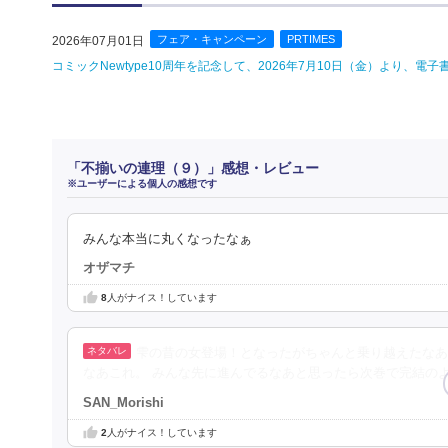
フェア・キャンペーン
PRTIMES
2026年07月01日
コミックNewtype10周年を記念して、2026年7月10日（金）より、
「不揃いの連理（９）」感想・レビュー
※ユーザーによる個人の感想です
みんな本当に丸くなったなぁ
オザマチ
8
人がナイス！しています
雫の昔の女登場！となったがちゃんと乗り越えたなあ
なあこれ。 みんな先に進んでるなあと思ったら次巻で完結のよ
SAN_Morishi
2
人がナイス！しています