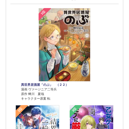
1位
異世界居酒屋「のぶ」 （２２）
漫画 ヴァージニア二等兵
原作 蝉川 夏哉
キャラクター原案 転
2位
3位