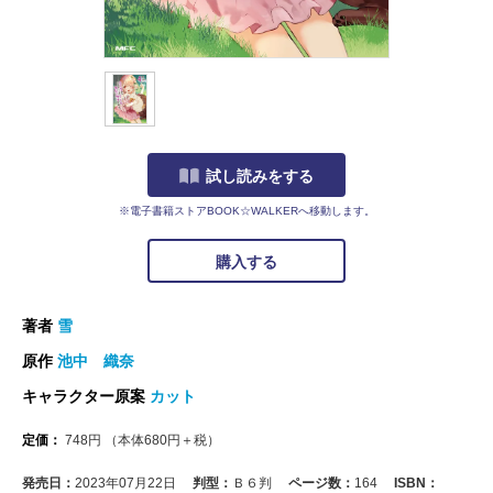
試し読みをする
※電子書籍ストアBOOK☆WALKERへ移動します。
購入する
著者
雪
原作
池中 織奈
キャラクター原案
カット
定価：
748
円
（本体
680
円＋税）
発売日：
2023年07月22日
判型：
Ｂ６判
ページ数：
164
ISBN：