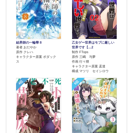
結界師の一輪華 8
乙女ゲー世界はモブに厳しい
著者 おだやか
世界です【…2
原作 クレハ
制作 FTops
キャラクター原案 ボダック
原作 三嶋 与夢
ス
作画 行々狸
キャラクター原案 孟達
構成 マツリ セイシロウ
4位
5位