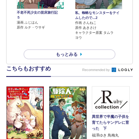
不老不死少女の苗床旅行記
私、蜘蛛なモンスターをテイ
５
ムしたので…2
漫画 ふじはん
作画 さんねこ
原作 ルナ・ウサギ
原作 あきさけ
キャラクター原案 タムラ
ヨウ
もっとみる
こちらもおすすめ
Recommended by
異世界で半魔の子供を
育てたらヤンデレに育
った 下
福澤ゆき 鳥梅丸