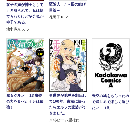
駆除人 7 ～風の結び
双子の姉が神子として
目篇～
引き取られて、私は捨
てられたけど多分私が
花黒子 KT2
神子である。
池中織奈 カット
異世界が地球を制圧し
魔石グルメ 13 魔物
天空の城をもらったの
て100年、東京に帰っ
の力を食べたオレは最
で異世界で楽しく遊び
たらエルフの家族がで
強！
たい （9）
きました。
木村心一 八重樫南