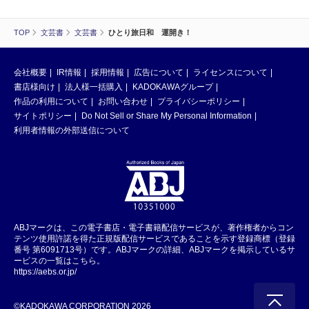
TOP
文芸書
文芸書
ひとり旅日和 運開き！
会社概要
IR情報
採用情報
広告について
ライセンスについて
書店様向け
法人様一括購入
KADOKAWAグループ
作品の利用について
お問い合わせ
プライバシーポリシー
サイトポリシー
Do Not Sell or Share My Personal Information
利用者情報の外部送信について
ABJマークは、この電子書店・電子書籍配信サービスが、著作権者からコン
テンツ使用許諾を得た正規版配信サービスであることを示す登録商標（登録
番号 第6091713号）です。ABJマークの詳細、ABJマークを掲示しているサ
ービスの一覧はこちら。
https://aebs.or.jp/
©KADOKAWA CORPORATION 2026