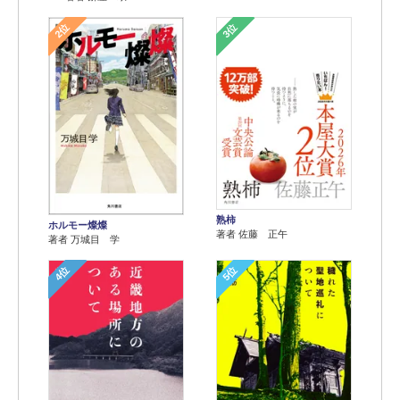
2位
3位
熟柿
ホルモー燦燦
著者 佐藤 正午
著者 万城目 学
4位
5位