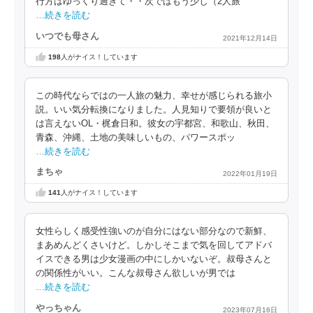
行方はゆっくり過ぎて・・次ではもう少し（2人旅
…続きを読む
いつでも母さん
2021年12月14日
198
人がナイス！しています
この時代ならではの一人旅の魅力、幸せが感じられる旅小
説。いい気分転換になりました。人見知りで要領が良いと
は言えないOL・梶倉日和。彼女の宇都宮、和歌山、秋田、
青森、沖縄、土地の美味しいもの、パワースポッ
…続きを読む
まちゃ
2022年01月19日
141
人がナイス！しています
女性らしく感受性強いのが自分にはない部分なので新鮮、
まあめんどくさいけど。しかしそこまで気を回してアドバ
イスできる男は少女漫画の中にしかいないぞ。叔母さんと
の関係性がいい。こんな叔母さん欲しいが男では
…続きを読む
やっちゃん
2023年07月16日