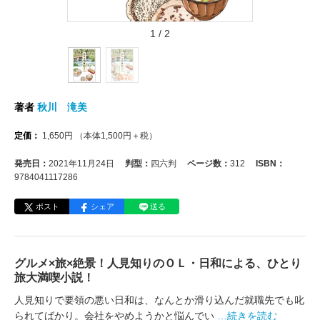
1
/
2
著者
秋川 滝美
定価：
1,650
円
（本体
1,500
円＋税）
発売日：
2021年11月24日
判型：
四六判
ページ数：
312
ISBN：
9784041117286
ポスト
シェア
送る
グルメ×旅×絶景！人見知りのＯＬ・日和による、ひとり
旅大満喫小説！
人見知りで要領の悪い日和は、なんとか滑り込んだ就職先でも叱
られてばかり。会社をやめようかと悩んでい
…続きを読む