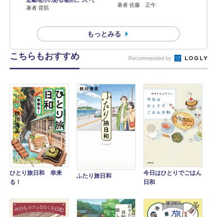
著者 佐藤 正午
著者 背筋
もっとみる
こちらもおすすめ
Recommended by
ひとり旅日和 幸来
今日はひとりでごはん
ふたり旅日和
る！
日和