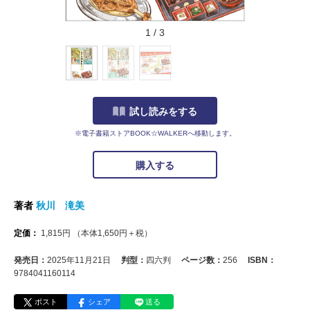
1
/
3
試し読みをする
※電子書籍ストアBOOK☆WALKERへ移動します。
購入する
著者
秋川 滝美
定価：
1,815
円
（本体
1,650
円＋税）
発売日：
2025年11月21日
判型：
四六判
ページ数：
256
ISBN：
9784041160114
ポスト
シェア
送る