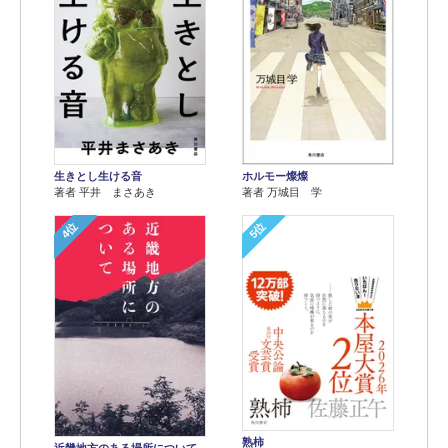
生きとし生ける音
ホルモー燦燦
著者 平井 まさあき
著者 万城目 学
4位
5位
熟柿
近畿地方のある場所について