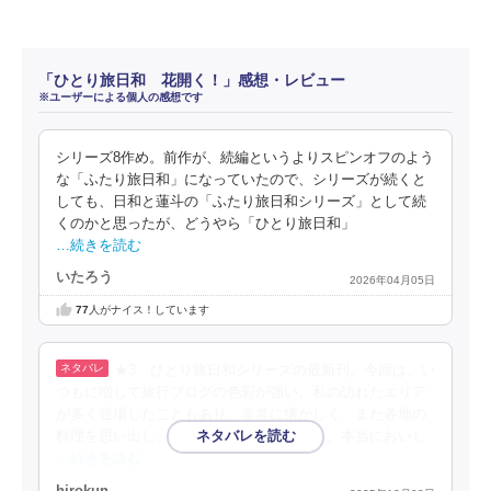
「ひとり旅日和 花開く！」感想・レビュー
※ユーザーによる個人の感想です
シリーズ8作め。前作が、続編というよりスピンオフのよう
な「ふたり旅日和」になっていたので、シリーズが続くと
しても、日和と蓮斗の「ふたり旅日和シリーズ」として続
くのかと思ったが、どうやら「ひとり旅日和」
…続きを読む
いたろう
2026年04月05日
77
人がナイス！しています
★3 ひとり旅日和シリーズの最新刊。今回は、い
つもに増して旅行ブログの色彩が強い。私の訪れたエリア
が多く登場したこともあり、非常に懐かしく、また各地の
料理を思い出し、再度訪問したいと思った。本当においし
…続きを読む