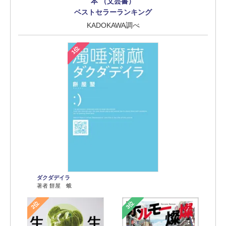
本 （文芸書）
ベストセラーランキング
KADOKAWA調べ
1位
ダクダデイラ
著者 餅屋 蛾
2位
3位