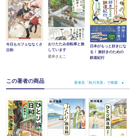
おりたたみ自転車と旅
今日もカフェななくさ
日本がもっと好きにな
しています
日和
る！ 旅好きのための
星井さえこ
鉄道紀行
この著者の商品
著者名「秋川滝美」で検索