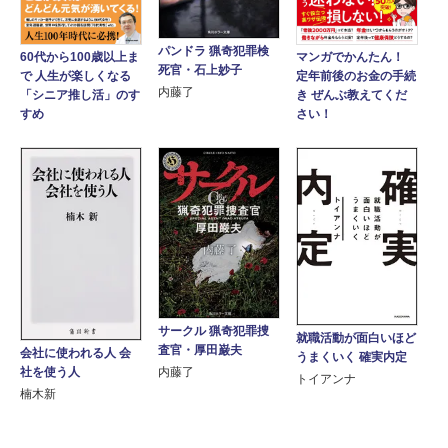
パンドラ 猟奇犯罪検
60代から100歳以上ま
マンガでかんたん！
死官・石上妙子
で 人生が楽しくなる
定年前後のお金の手続
内藤了
「シニア推し活」のす
き ぜんぶ教えてくだ
すめ
さい！
サークル 猟奇犯罪捜
就職活動が面白いほど
査官・厚田巌夫
会社に使われる人 会
うまくいく 確実内定
社を使う人
内藤了
トイアンナ
楠木新