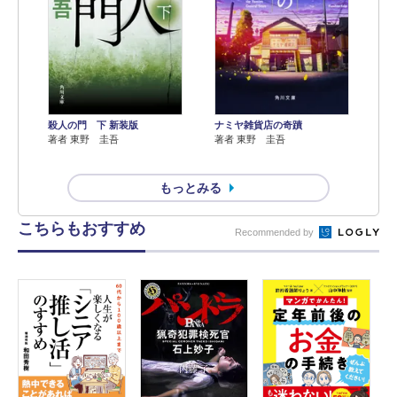
殺人の門 下 新装版
ナミヤ雑貨店の奇蹟
著者 東野 圭吾
著者 東野 圭吾
もっとみる
こちらもおすすめ
Recommended by