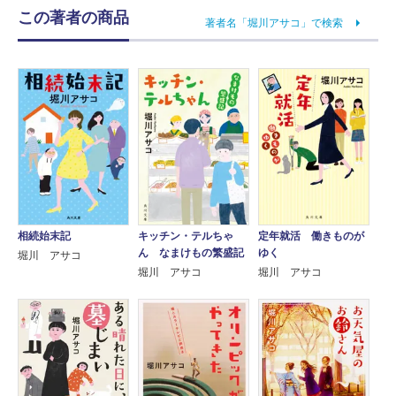
この著者の商品
著者名「堀川アサコ」で検索
相続始末記
キッチン・テルちゃ
定年就活 働きものが
ん なまけもの繁盛記
ゆく
堀川 アサコ
堀川 アサコ
堀川 アサコ