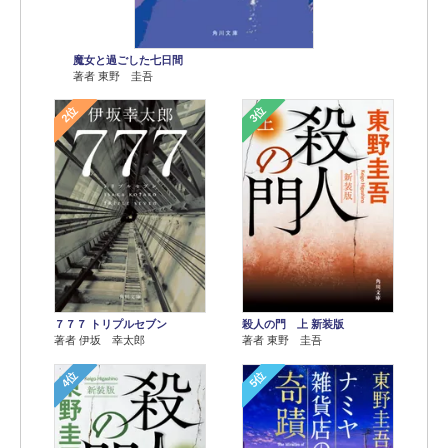
魔女と過ごした七日間
著者 東野 圭吾
2位
3位
７７７ トリプルセブン
殺人の門 上 新装版
著者 伊坂 幸太郎
著者 東野 圭吾
4位
5位