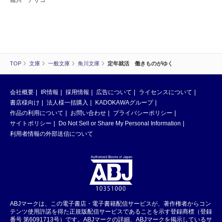
堀川 アサコ
TOP
文庫
一般文庫
角川文庫
定年就活 働きものがゆく
会社概要
IR情報
採用情報
広告について
ライセンスについて
書店様向け
法人様一括購入
KADOKAWAグループ
作品の利用について
お問い合わせ
プライバシーポリシー
サイトポリシー
Do Not Sell or Share My Personal Information
利用者情報の外部送信について
ABJマークは、この電子書店・電子書籍配信サービスが、著作権者からコン
テンツ使用許諾を得た正規版配信サービスであることを示す登録商標（登録
番号 第6091713号）です。ABJマークの詳細、ABJマークを掲示しているサ